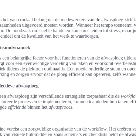
 is het van cruciaal belang dat de medewerkers van de afwasploeg zich
kzaamheden uitgevoerd moeten worden. Wanneer het tempo toeneemt, v
. De noodzaak om snel te handelen kan soms leiden tot stress, maar juist
ntieel om de kwaliteit van het werk te waarborgen.
n teamdynamiek
s een belangrijke factor voor het functioneren van de afwasploeg tijde
rgt voor een evenwichtige verdeling van taken en voorkomt overbelasti
ek tijdens de piekuren optimaal is. Een goede onderlinge steun en op
ing en zorgen ervoor dat de ploeg efficiënt kan opereren, zelfs wanne
fectieve afwasploeg
een afwasploeg zijn verschillende strategieën toepasbaar die de
workflo
tureerde processen te implementeren, kunnen teamleden hun taken effi
ogde
efficiëntie
binnen het
afwasproces
.
e
ne vereist een zorgvuldige organisatie van de workflow. Het creëren v
k van visuele hulpmiddelen zoals schema’s en checklists helpt de afwa