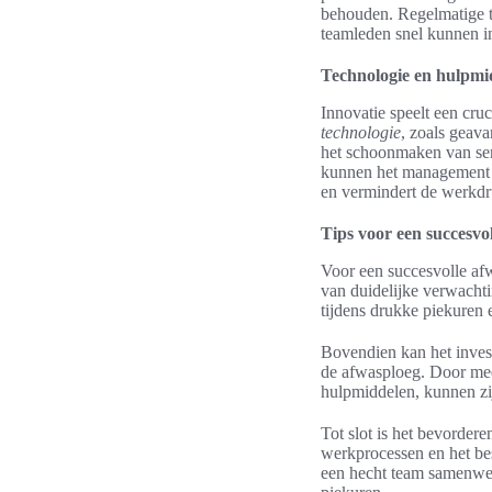
behouden. Regelmatige t
teamleden snel kunnen i
Technologie en hulpmi
Innovatie speelt een cruc
technologie
, zoals geava
het schoonmaken van ser
kunnen het management v
en vermindert de werkdr
Tips voor een succesvo
Voor een succesvolle afwa
van duidelijke verwachti
tijdens drukke piekuren 
Bovendien kan het invest
de afwasploeg. Door mede
hulpmiddelen, kunnen zij
Tot slot is het bevorder
werkprocessen en het be
een hecht team samenwerk