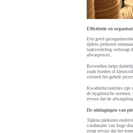
Efficiëntie en organisat
Een goed georganiseerde
tijdens piekuren ontstaa
taakverdeling verhoogt d
afwasproces.
Bovendien helpt duidelij
zoals borden of kleurco
versnelt het gehele proce
Kwaliteitscontroles zijn
de hygiënische normen, w
ervoor dat de afwasploeg 
De uitdagingen van pi
Tijdens piekuren ondervi
combinatie van hoge druk
zorgt ervoor dat het team