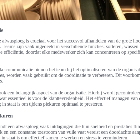
ie
 afwasploeg is cruciaal voor het succesvol afhandelen van de grote ho
n. Teams zijn vaak ingedeeld in verschillende functies: sorteren, wasse
e efficiëntie, doordat elke medewerker zich kan concentreren op specif
ke communicatie binnen het team bij het optimaliseren van de organisati
des, worden vaak gebruikt om de coördinatie te verbeteren. Dit voorko
s.
 ook een belangrijk aspect van de organisatie. Hierbij wordt gecontrolee
at essentieel is voor de klanttevredenheid. Het effectief managen van 
in staat is om tijdens piekuren optimaal te presteren.
ekuren
ndt een afwasploeg vaak uitdagingen die hun snelheid en prestaties flin
 en een constante toestroom van vuile vaat vereist een doordachte aanp
 in staat is om effectief samen te werken en stress te verminderen.