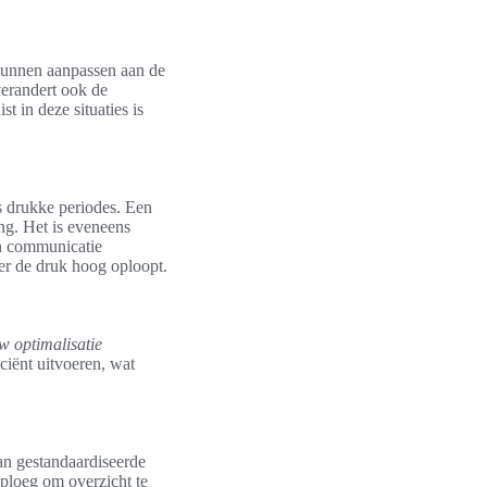
 kunnen aanpassen aan de
erandert ook de
 in deze situaties is
ns drukke periodes. Een
ng. Het is eveneens
en communicatie
er de druk hoog oploopt.
w optimalisatie
ciënt uitvoeren, wat
an gestandaardiseerde
sploeg om overzicht te