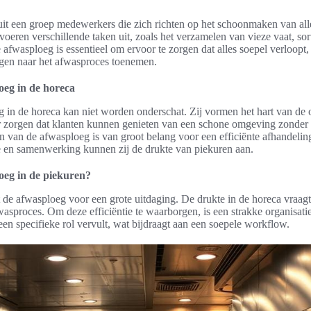
it een groep medewerkers die zich richten op het schoonmaken van alle
oeren verschillende taken uit, zoals het verzamelen van vieze vaat, so
 afwasploeg is essentieel om ervoor te zorgen dat alles soepel verloopt,
gen naar het afwasproces toenemen.
oeg in de horeca
 in de horeca kan niet worden onderschat. Zij vormen het hart van de o
or zorgen dat klanten kunnen genieten van een schone omgeving zonder 
 van de afwasploeg is van groot belang voor een efficiënte afhandelin
en samenwerking kunnen zij de drukte van piekuren aan.
oeg in de piekuren?
t de afwasploeg voor een grote uitdaging. De drukte in de horeca vraag
asproces. Om deze efficiëntie te waarborgen, is een strakke organisati
een specifieke rol vervult, wat bijdraagt aan een soepele workflow.