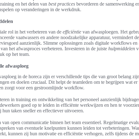
raining en het delen van
best practices
bevorderen de samenwerking en
nspelen op veranderingen in de werkdruk.
ddelen
iale rol in het verbeteren van de
efficiëntie
van afwasploegen. Het gebr
nceerde vaatwassers en andere noodzakelijke apparatuur, vermindert de 
viesgoed aanzienlijk. Slimme oplossingen zoals digitale workflows en
an het afwasproces verbeteren. Investeren in de juiste
hulpmiddelen
ve
uk op het team.
lle afwasploeg
sploeg in de horeca zijn er verschillende tips die van groot belang zijn. 
ngen en doelen cruciaal. Dit helpt de teamleden om te begrijpen wat e
en zorgt voor een gestroomlijnde workflow.
eren in training en ontwikkeling van het personeel aanzienlijk bijdrage
werkers goed op te leiden in efficiënte werkwijzen en hen te voorzien
 hun taken sneller en effectiever uitvoeren.
en van open communicatie binnen het team essentieel. Regelmatige evalu
spreken van eventuele knelpunten kunnen leiden tot verbeteringen. Wa
t, kunnen zij hun motivatie en efficiëntie verhogen, zelfs tijdens de 