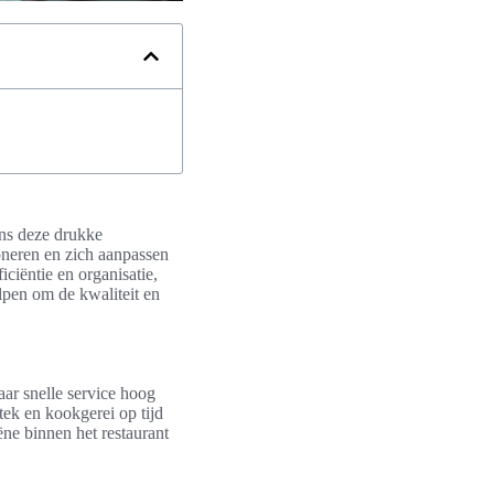
ens deze drukke
oneren en zich aanpassen
ciëntie en organisatie,
lpen om de kwaliteit en
aar snelle service hoog
tek en kookgerei op tijd
ëne binnen het restaurant