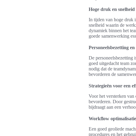
Hoge druk en snelheid
In tijden van hoge druk
snelheid waarin de wer
dynamiek binnen het team
goede samenwerking esse
Personeelsbezetting e
De personeelsbezetting i
goed uitgedacht team zo
nodig dat de teamdynami
bevorderen de samenwerk
Strategieën voor een ef
Voor het versterken van 
bevorderen. Door gestruc
bijdraagt aan een verho
Workflow optimalisati
Een goed geoliede machi
procedures en het gebrui