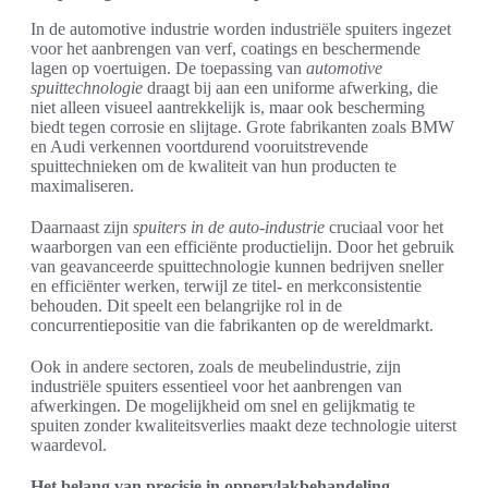
In de automotive industrie worden industriële spuiters ingezet
voor het aanbrengen van verf, coatings en beschermende
lagen op voertuigen. De toepassing van
automotive
spuittechnologie
draagt bij aan een uniforme afwerking, die
niet alleen visueel aantrekkelijk is, maar ook bescherming
biedt tegen corrosie en slijtage. Grote fabrikanten zoals BMW
en Audi verkennen voortdurend vooruitstrevende
spuittechnieken om de kwaliteit van hun producten te
maximaliseren.
Daarnaast zijn
spuiters in de auto-industrie
cruciaal voor het
waarborgen van een efficiënte productielijn. Door het gebruik
van geavanceerde spuittechnologie kunnen bedrijven sneller
en efficiënter werken, terwijl ze titel- en merkconsistentie
behouden. Dit speelt een belangrijke rol in de
concurrentiepositie van die fabrikanten op de wereldmarkt.
Ook in andere sectoren, zoals de meubelindustrie, zijn
industriële spuiters essentieel voor het aanbrengen van
afwerkingen. De mogelijkheid om snel en gelijkmatig te
spuiten zonder kwaliteitsverlies maakt deze technologie uiterst
waardevol.
Het belang van precisie in oppervlakbehandeling