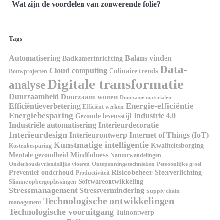
Wat zijn de voordelen van zonwerende folie?
Tags
Automatisering
Balans vinden
Badkamerinrichting
Data-
Cloud computing
Culinaire trends
Bouwprojecten
Digitale transformatie
analyse
Duurzaamheid
Duurzaam wonen
Duurzame materialen
Energie-efficiëntie
Efficiëntieverbetering
Efficiënt werken
Energiebesparing
Industrie 4.0
Gezonde levensstijl
Industriële automatisering
Interieurdecoratie
Interieurdesign
Interieurontwerp
Internet of Things (IoT)
Kunstmatige intelligentie
Kwaliteitsborging
Kostenbesparing
Mindfulness
Mentale gezondheid
Natuurwandelingen
Onderhoudsvriendelijke vloeren
Ontspanningstechnieken
Persoonlijke groei
Risicobeheer
Preventief onderhoud
Sfeerverlichting
Productiviteit
Softwareontwikkeling
Slimme opbergoplossingen
Stressmanagement
Stressvermindering
Supply chain
Technologische ontwikkelingen
management
Technologische vooruitgang
Tuinontwerp