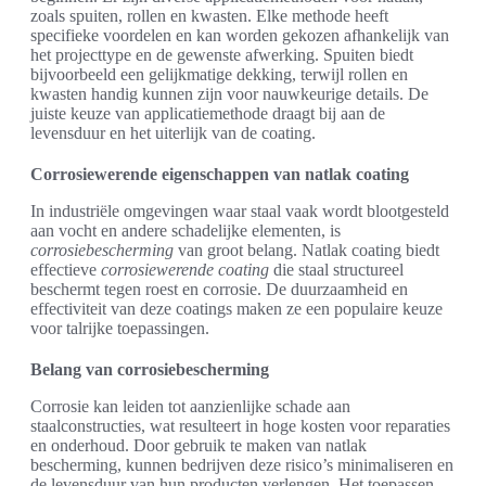
zoals spuiten, rollen en kwasten. Elke methode heeft
specifieke voordelen en kan worden gekozen afhankelijk van
het projecttype en de gewenste afwerking. Spuiten biedt
bijvoorbeeld een gelijkmatige dekking, terwijl rollen en
kwasten handig kunnen zijn voor nauwkeurige details. De
juiste keuze van applicatiemethode draagt bij aan de
levensduur en het uiterlijk van de coating.
Corrosiewerende eigenschappen van natlak coating
In industriële omgevingen waar staal vaak wordt blootgesteld
aan vocht en andere schadelijke elementen, is
corrosiebescherming
van groot belang. Natlak coating biedt
effectieve
corrosiewerende coating
die staal structureel
beschermt tegen roest en corrosie. De duurzaamheid en
effectiviteit van deze coatings maken ze een populaire keuze
voor talrijke toepassingen.
Belang van corrosiebescherming
Corrosie kan leiden tot aanzienlijke schade aan
staalconstructies, wat resulteert in hoge kosten voor reparaties
en onderhoud. Door gebruik te maken van natlak
bescherming, kunnen bedrijven deze risico’s minimaliseren en
de levensduur van hun producten verlengen. Het toepassen