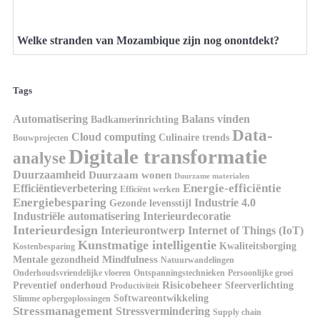
Welke stranden van Mozambique zijn nog onontdekt?
Tags
Automatisering
Balans vinden
Badkamerinrichting
Data-
Cloud computing
Culinaire trends
Bouwprojecten
Digitale transformatie
analyse
Duurzaamheid
Duurzaam wonen
Duurzame materialen
Energie-efficiëntie
Efficiëntieverbetering
Efficiënt werken
Energiebesparing
Industrie 4.0
Gezonde levensstijl
Industriële automatisering
Interieurdecoratie
Interieurdesign
Interieurontwerp
Internet of Things (IoT)
Kunstmatige intelligentie
Kwaliteitsborging
Kostenbesparing
Mindfulness
Mentale gezondheid
Natuurwandelingen
Onderhoudsvriendelijke vloeren
Ontspanningstechnieken
Persoonlijke groei
Risicobeheer
Preventief onderhoud
Sfeerverlichting
Productiviteit
Softwareontwikkeling
Slimme opbergoplossingen
Stressmanagement
Stressvermindering
Supply chain