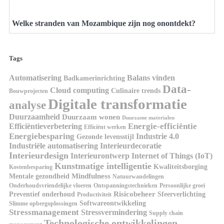
Welke stranden van Mozambique zijn nog onontdekt?
Tags
Automatisering
Balans vinden
Badkamerinrichting
Data-
Cloud computing
Culinaire trends
Bouwprojecten
Digitale transformatie
analyse
Duurzaamheid
Duurzaam wonen
Duurzame materialen
Energie-efficiëntie
Efficiëntieverbetering
Efficiënt werken
Energiebesparing
Industrie 4.0
Gezonde levensstijl
Industriële automatisering
Interieurdecoratie
Interieurdesign
Interieurontwerp
Internet of Things (IoT)
Kunstmatige intelligentie
Kwaliteitsborging
Kostenbesparing
Mindfulness
Mentale gezondheid
Natuurwandelingen
Onderhoudsvriendelijke vloeren
Ontspanningstechnieken
Persoonlijke groei
Risicobeheer
Preventief onderhoud
Sfeerverlichting
Productiviteit
Softwareontwikkeling
Slimme opbergoplossingen
Stressmanagement
Stressvermindering
Supply chain
Technologische ontwikkelingen