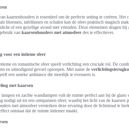
ëren
 van kaarsenhouders is essentieel om de perfecte setting te creëren. He
als bloemen, tafellinnen en schalen kan de sfeer praktisch magisch ma
rslicht of een gezellige avond met vrienden. Deze elementen dragen bij 
gebruik van
kaarsenhouders met atmosfeer
des te effectiever.
g voor een intieme sfeer
ntieme en romantische sfeer speelt verlichting een cruciale rol. De comb
arm en uitnodigend gevoel oproepen. Met name de
verlichtingsterugk
geeft een unieke ambiance die moeilijk te evenaren is.
eling met kaarsen
 lampen en zachte wandlampen vult de ruimte perfect aan bij de glans
ng nodigt uit tot een ontspannen sfeer, waarbij het licht van de kaarsen 
ders met atmosfeer versterken deze ervaring door de lichtstraal te bre
fect ontstaat dat de ruimte intiemer maakt.
rsen