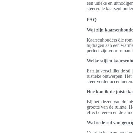
een unieke en uitnodige
sfeervolle kaarsenhouders
FAQ
Wat zijn kaarsenhouder
Kaarsenhouders die roman
bijdragen aan een warme 
perfect zijn voor romanti
Welke stijlen kaarsenh
Er zijn verschillende st
rustieke ontwerpen. Het 
sfeer verder accentueren
Hoe kan ik de juiste k
Bij het kiezen van de jui
grootte van de ruimte. 
effect creëren en de atmo
Wat is de rol van geuri
Geurige kaarsen voegen n