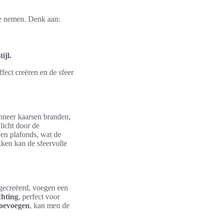
te nemen. Denk aan:
.
ijl.
ect creëren en de sfeer
nneer kaarsen branden,
licht door de
en plafonds, wat de
kken kan de sfeervolle
gecreëerd, voegen een
chting
, perfect voor
toevoegen
, kan men de