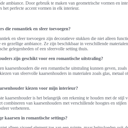
nde ambiance. Door gebruik te maken van geometrische vormen en inte
 het perfecte accent vormen in elk interieur.
s die romantiek en sfeer toevoegen?
tiek en sfeer toevoegen zijn decoratieve stukken die niet alleen functi
en gezellige ambiance. Ze zijn beschikbaar in verschillende materialen 
sche gelegenheden of een sfeervolle setting thuis.
ouders zijn geschikt voor een romantische uitstraling?
ijlen kaarsenhouders die een romantische uitstraling kunnen geven, zoals
kiezen van sfeervolle kaarsenhouders in materialen zoals glas, metaal 
.
aarsenhouder kiezen voor mijn interieur?
ste kaarsenhouder is het belangrijk om rekening te houden met de stijl va
Het combineren van kaarsenhouders met verschillende hoogtes en stijle
sfeer verbeteren.
ge kaarsen in romantische settings?
iet alleen visueel element toe aan een ruimte, maar beïnvloeden ook d