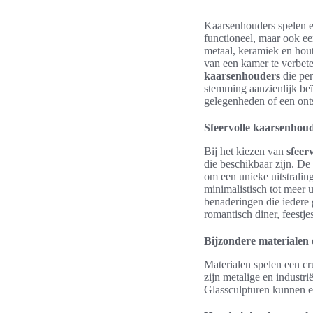
Kaarsenhouders spelen een
functioneel, maar ook ee
metaal, keramiek en hou
van een kamer te verbe
kaarsenhouders
die per
stemming aanzienlijk b
gelegenheden of een ont
Sfeervolle kaarsenhoud
Bij het kiezen van
sfeer
die beschikbaar zijn. D
om een unieke uitstralin
minimalistisch tot meer
benaderingen die iedere 
romantisch diner, feestj
Bijzondere materialen
Materialen spelen een cr
zijn metalige en industr
Glassculpturen kunnen e