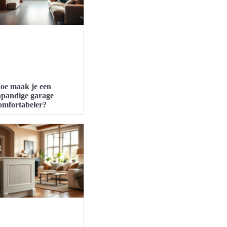
oe maak je een
npandige garage
omfortabeler?