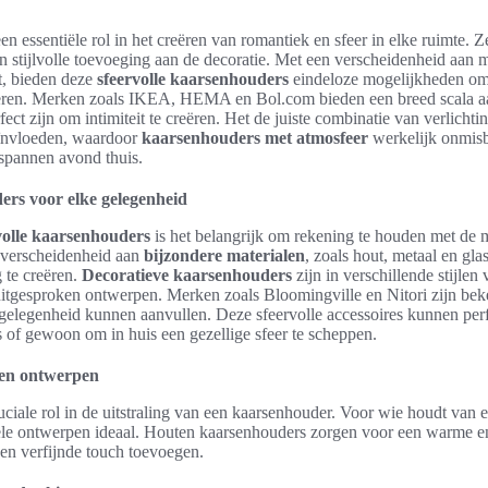
 essentiële rol in het creëren van romantiek en sfeer in elke ruimte. Ze
n stijlvolle toevoeging aan de decoratie. Met een verscheidenheid aan ma
t, bieden deze
sfeervolle kaarsenhouders
eindeloze mogelijkheden om
teren. Merken zoals IKEA, HEMA en Bol.com bieden een breed scala 
fect zijn om intimiteit te creëren. Het de juiste combinatie van verlicht
eïnvloeden, waardoor
kaarsenhouders met atmosfeer
werkelijk onmisb
spannen avond thuis.
ers voor elke gelegenheid
volle kaarsenhouders
is het belangrijk om rekening te houden met de 
e verscheidenheid aan
bijzondere materialen
, zoals hout, metaal en gla
g te creëren.
Decoratieve kaarsenhouders
zijn in verschillende stijlen 
 uitgesproken ontwerpen. Merken zoals Bloomingville en Nitori zijn be
gelegenheid kunnen aanvullen. Deze sfeervolle accessoires kunnen perf
es of gewoon om in huis een gezellige sfeer te scheppen.
 en ontwerpen
uciale rol in de uitstraling van een kaarsenhouder. Voor wie houdt van e
iële ontwerpen ideaal. Houten kaarsenhouders zorgen voor een warme en n
en verfijnde touch toevoegen.