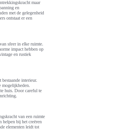
aantrekkingskracht maar
spanning en
ouden met de gelegenheid
s ontstaat er een
van sfeer in elke ruimte.
norme impact hebben op
intage en rustiek
 bestaande interieur.
ze mogelijkheden.
te huis. Door careful te
nrichting.
ngskracht van een ruimte
 helpen bij het creëren
de elementen leidt tot