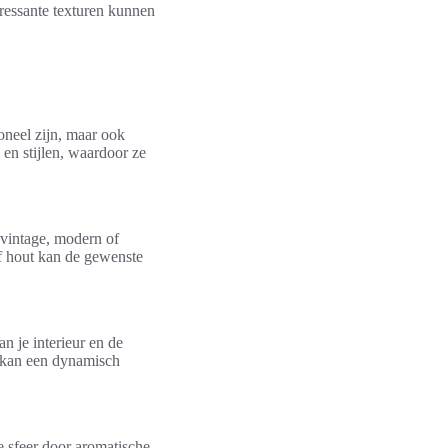
ressante texturen kunnen
oneel zijn, maar ook
en stijlen, waardoor ze
 vintage, modern of
of hout kan de gewenste
n je interieur en de
n kan een dynamisch
e sfeer door aromatische