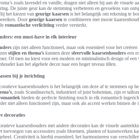
roma’s zoals lavendel en vanille, dragen niet alleen bij aan de visuele 
aring. De juiste geur kan de stemming verbeteren en gevoelens van ont
Bij het kiezen van
geurige kaarsen
is het belangrijk om rekening te h
 bereiken. Door
geurige kaarsen
te combineren met mooie kaarsenhouder
 de
romantische verlichting
verder versterkt.
ders: een must-have in elk interieur
uders
zijn niet alleen functioneel, maar ook essentieel voor het creëren 
ozen
stijlen en thema’s
kunnen deze
sfeervolle kaarsenhouders
een e
amer. Of men nu kiest voor een modern en minimalistisch design of een v
enhouder kan het algehele decor naar een hoger niveau tillen.
assen bij je inrichting
ecoratieve kaarsenhouders is het belangrijk om deze af te stemmen op het
hema’s
, zoals Scandinavisch, industrieel of juist bohemian, zijn er tallo
romantiek
bieden de perfecte finishing touch in elk romantisch ingerich
er niet alleen functioneel zijn, maar ook als accent werken binnen de i
 decoraties
ratieve kaarsenhouders met andere decoraties kan de visuele aantrekki
et toevoegen van accessoires zoals bloemen, planten of kunstwerken kan
el. Creativiteit is hierbij essentieel; het harmoniseren van verschillen