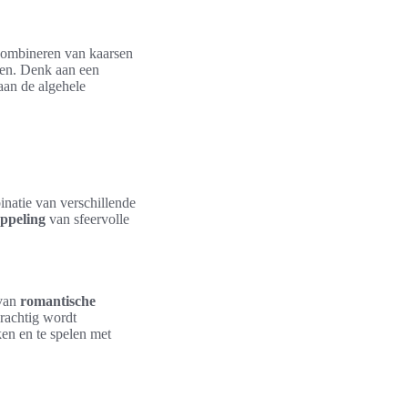
t combineren van kaarsen
ken. Denk aan een
aan de algehele
inatie van verschillende
oppeling
van sfeervolle
 van
romantische
prachtig wordt
ken en te spelen met