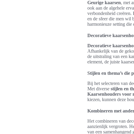
Geurige kaarsen
, met a
ook aan de algehele erv
verbondenheid creëren. 
en de sfeer die men wil
harmonieuze setting die
Decoratieve kaarsenhou
Decoratieve kaarsenho
Afhankelijk van de gek
de uitstraling van een k
element, de juiste kaars
Stijlen en thema’s die p
Bij het selecteren van d
Met diverse
stijlen en t
Kaarsenhouders voor 
kiezen, kunnen deze houd
Kombineren met andere
Het combineren van deco
aanzienlijk vergroten. H
van een samenhangend gehe