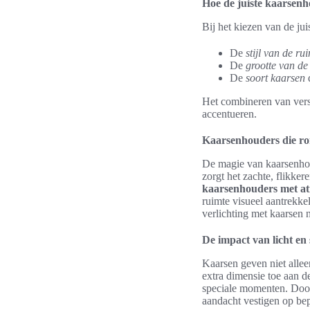
Hoe de juiste kaarsenh
Bij het kiezen van de ju
De
stijl van de ru
De
grootte van de 
De
soort kaarsen
d
Het combineren van vers
accentueren.
Kaarsenhouders die ro
De magie van kaarsenhou
zorgt het zachte, flikke
kaarsenhouders met at
ruimte visueel aantrekke
verlichting met kaarsen
De impact van licht e
Kaarsen geven niet alle
extra dimensie toe aan de
speciale momenten. Door
aandacht vestigen op be