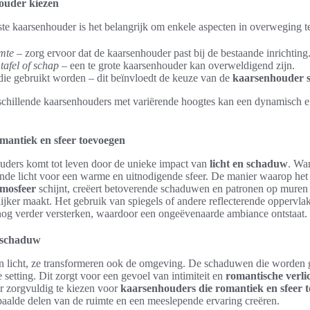
ouder kiezen
iste kaarsenhouder is het belangrijk om enkele aspecten in overweging 
imte
– zorg ervoor dat de kaarsenhouder past bij de bestaande inrichting
tafel of schap
– een te grote kaarsenhouder kan overweldigend zijn.
ie gebruikt worden – dit beïnvloedt de keuze van de
kaarsenhouder st
chillende kaarsenhouders met variërende hoogtes kan een dynamisch eff
mantiek en sfeer toevoegen
ders komt tot leven door de unieke impact van
licht en schaduw
. Wa
rende licht voor een warme en uitnodigende sfeer. De manier waarop het 
mosfeer
schijnt, creëert betoverende schaduwen en patronen op muren 
lijker maakt. Het gebruik van spiegels of andere reflecterende oppervla
 nog verder versterken, waardoor een ongeëvenaarde ambiance ontstaat.
n schaduw
en licht, ze transformeren ook de omgeving. De schaduwen die worden 
 setting. Dit zorgt voor een gevoel van intimiteit en
romantische verli
 zorgvuldig te kiezen voor
kaarsenhouders die romantiek en sfeer 
paalde delen van de ruimte en een meeslepende ervaring creëren.