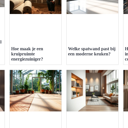
l
Hoe maak je een
Welke spatwand past bij
H
kruipruimte
een moderne keuken?
i
energiezuiniger?
c