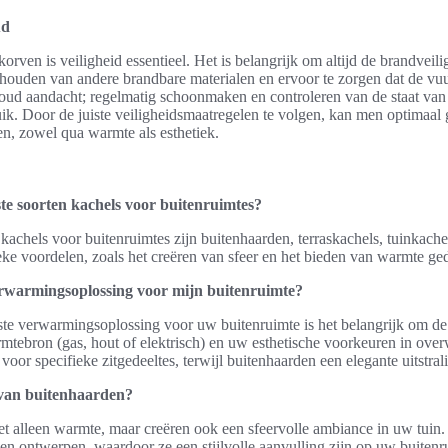
ud
orven is veiligheid essentieel. Het is belangrijk om altijd de brandveili
houden van andere brandbare materialen en ervoor te zorgen dat de vuur
oud aandacht; regelmatig schoonmaken en controleren van de staat van
uik. Door de juiste veiligheidsmaatregelen te volgen, kan men optimaal
n, zowel qua warmte als esthetiek.
ste soorten kachels voor buitenruimtes?
 kachels voor buitenruimtes zijn buitenhaarden, terraskachels, tuinkach
ieke voordelen, zoals het creëren van sfeer en het bieden van warmte g
verwarmingsoplossing voor mijn buitenruimte?
iste verwarmingsoplossing voor uw buitenruimte is het belangrijk om de 
mtebron (gas, hout of elektrisch) en uw esthetische voorkeuren in ove
 voor specifieke zitgedeeltes, terwijl buitenhaarden een elegante uitstra
 van buitenhaarden?
t alleen warmte, maar creëren ook een sfeervolle ambiance in uw tuin. 
 en ontwerpen, waardoor ze een stijlvolle aanvulling zijn op uw buitenr