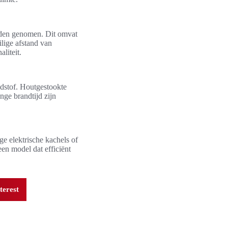
orden genomen. Dit omvat
lige afstand van
liteit.
ndstof. Houtgestookte
nge brandtijd zijn
ge elektrische kachels of
en model dat efficiënt
terest