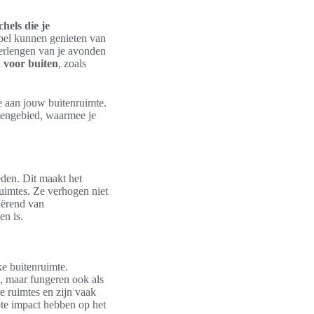
chels die je
abel kunnen genieten van
verlengen van je avonden
 voor buiten
, zoals
e aan jouw buitenruimte.
itengebied, waarmee je
den. Dit maakt het
uimtes. Ze verhogen niet
riërend van
en is.
e buitenruimte.
e, maar fungeren ook als
re ruimtes en zijn vaak
te impact hebben op het