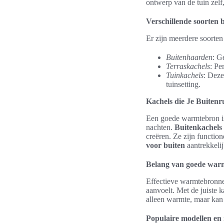
ontwerp van de tuin zelf,
Verschillende soorten 
Er zijn meerdere soorten
Buitenhaarden
: G
Terraskachels
: Pe
Tuinkachels
: Deze
tuinsetting.
Kachels die Je Buite
Een goede warmtebron is
nachten.
Buitenkachels 
creëren. Ze zijn functio
voor buiten
aantrekkelij
Belang van goede war
Effectieve warmtebronnen
aanvoelt. Met de juiste 
alleen warmte, maar kan 
Populaire modellen en