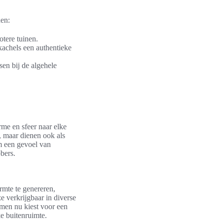
den:
otere tuinen.
achels een authentieke
sen bij de algehele
me en sfeer naar elke
, maar dienen ook als
m een gevoel van
bers.
rmte te genereren,
e verkrijgbaar in diverse
 men nu kiest voor een
e buitenruimte.