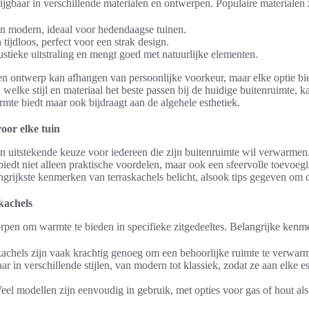
ijgbaar in verschillende materialen en ontwerpen. Populaire materialen z
n modern, ideaal voor hedendaagse tuinen.
tijdloos, perfect voor een strak design.
ustieke uitstraling en mengt goed met natuurlijke elementen.
en ontwerp kan afhangen van persoonlijke voorkeur, maar elke optie bi
elke stijl en materiaal het beste passen bij de huidige buitenruimte, 
rmte biedt maar ook bijdraagt aan de algehele esthetiek.
oor elke tuin
n uitstekende keuze voor iedereen die zijn buitenruimte wil verwarmen
edt niet alleen praktische voordelen, maar ook een sfeervolle toevoegin
grijkste kenmerken van terraskachels belicht, alsook tips gegeven om d
kachels
rpen om warmte te bieden in specifieke zitgedeeltes. Belangrijke kenm
kachels zijn vaak krachtig genoeg om een behoorlijke ruimte te verwar
aar in verschillende stijlen, van modern tot klassiek, zodat ze aan elke 
Veel modellen zijn eenvoudig in gebruik, met opties voor gas of hout als