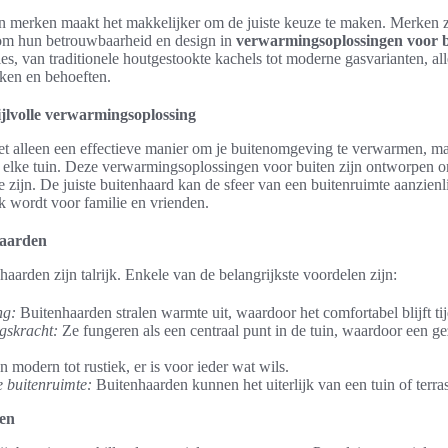
 en merken maakt het makkelijker om de juiste keuze te maken. Merken 
om hun betrouwbaarheid en design in
verwarmingsoplossingen voor 
ies, van traditionele houtgestookte kachels tot moderne gasvarianten, 
ken en behoeften.
jlvolle verwarmingsoplossing
et alleen een effectieve manier om je buitenomgeving te verwarmen, m
n elke tuin. Deze verwarmingsoplossingen voor buiten zijn ontworpen o
te zijn. De juiste buitenhaard kan de sfeer van een buitenruimte aanzien
k wordt voor familie en vrienden.
haarden
aarden zijn talrijk. Enkele van de belangrijkste voordelen zijn:
ng:
Buitenhaarden stralen warmte uit, waardoor het comfortabel blijft t
gskracht:
Ze fungeren als een centraal punt in de tuin, waardoor een ge
 modern tot rustiek, er is voor ieder wat wils.
e buitenruimte:
Buitenhaarden kunnen het uiterlijk van een tuin of terra
pen