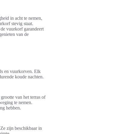
gheid in acht te nemen,
korf stevig staat.
 de vuurkorf garandeert
 genieten van de
els en vuurkorven. Elk
edurende koude nachten.
grootte van het terras of
rweging te nemen.
ling hebben.
Ze zijn beschikbaar in
uimte.