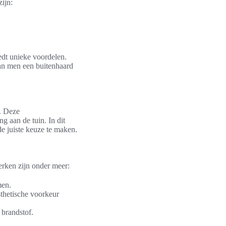
ijn:
edt unieke voordelen.
kan men een buitenhaard
. Deze
g aan de tuin. In dit
e juiste keuze te maken.
erken zijn onder meer:
men.
esthetische voorkeur
 brandstof.