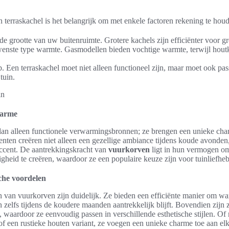
n terraskachel is het belangrijk om met enkele factoren rekening te hou
de grootte van uw buitenruimte. Grotere kachels zijn efficiënter voor gr
nste type warmte. Gasmodellen bieden vochtige warmte, terwijl houtk
. Een terraskachel moet niet alleen functioneel zijn, maar moet ook pas
tuin.
harme
dan alleen functionele verwarmingsbronnen; ze brengen een unieke char
nten creëren niet alleen een gezellige ambiance tijdens koude avonden
accent. De aantrekkingskracht van
vuurkorven
ligt in hun vermogen o
gheid te creëren, waardoor ze een populaire keuze zijn voor tuinliefheb
sche voordelen
 van vuurkorven zijn duidelijk. Ze bieden een efficiënte manier om wa
 zelfs tijdens de koudere maanden aantrekkelijk blijft. Bovendien zijn z
 waardoor ze eenvoudig passen in verschillende esthetische stijlen. Of
 een rustieke houten variant, ze voegen een unieke charme toe aan elk