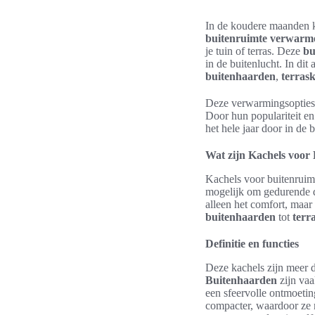
In de koudere maanden ka
buitenruimte verwarm
je tuin of terras. Deze
bu
in de buitenlucht. In di
buitenhaarden
,
terras
Deze verwarmingsopties z
Door hun populariteit en
het hele jaar door in de 
Wat zijn Kachels voor
Kachels voor buitenruim
mogelijk om gedurende d
alleen het comfort, maar
buitenhaarden
tot
terr
Definitie en functies
Deze kachels zijn meer 
Buitenhaarden
zijn vaa
een sfeervolle ontmoetin
compacter, waardoor ze m