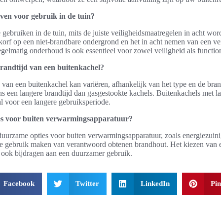
rven voor gebruik in de tuin?
e gebruiken in de tuin, mits de juiste veiligheidsmaatregelen in acht w
korf op een niet-brandbare ondergrond en het in acht nemen van een vei
gelmatig onderhoud is ook essentieel voor zowel veiligheid als functiona
randtijd van een buitenkachel?
van een buitenkachel kan variëren, afhankelijk van het type en de bra
 een langere brandtijd dan gasgestookte kachels. Buitenkachels met la
al voor een langere gebruiksperiode.
es voor buiten verwarmingsapparatuur?
e duurzame opties voor buiten verwarmingsapparatuur, zoals energiezuini
ie gebruik maken van verantwoord obtenen brandhout. Het kiezen van e
 ook bijdragen aan een duurzamer gebruik.
Facebook
Twitter
LinkedIn
Pin