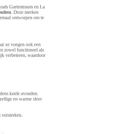
zoals Gartentraum en La
buiten
. Deze merken
allemaal ontworpen om te
aar ze voegen ook een
m zowel functioneel als
lijk verbeteren, waardoor
ijdens koele avonden.
zellige en warme sfeer
s versterken.