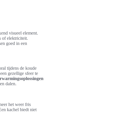
kend visueel element.
f elektriciteit.
sen goed in een
ral tijdens de koude
en gezellige sfeer te
rwarmingsoplossingen
ren dalen.
eer het weer fris
Een kachel biedt niet