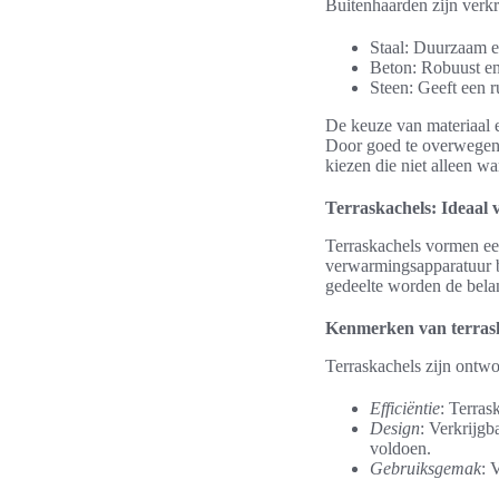
Buitenhaarden zijn verkr
Staal: Duurzaam e
Beton: Robuust en 
Steen: Geeft een r
De keuze van materiaal 
Door goed te overwegen w
kiezen die niet alleen wa
Terraskachels: Ideaal v
Terraskachels vormen ee
verwarmingsapparatuur bi
gedeelte worden de belan
Kenmerken van terras
Terraskachels zijn ontwo
Efficiëntie
: Terras
Design
: Verkrijgb
voldoen.
Gebruiksgemak
: 