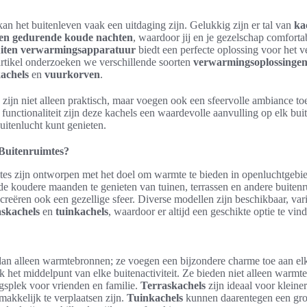
n het buitenleven vaak een uitdaging zijn. Gelukkig zijn er tal van
ka
en gedurende koude nachten
, waardoor jij en je gezelschap comfort
iten verwarmingsapparatuur
biedt een perfecte oplossing voor het 
t artikel onderzoeken we verschillende soorten
verwarmingsoplossingen
kachels
en
vuurkorven
.
ijn niet alleen praktisch, maar voegen ook een sfeervolle ambiance to
 functionaliteit zijn deze kachels een waardevolle aanvulling op elk bu
buitenlucht kunt genieten.
 Buitenruimtes?
tes zijn ontworpen met het doel om warmte te bieden in openluchtgebie
e koudere maanden te genieten van tuinen, terrassen en andere buitenr
 creëren ook een gezellige sfeer. Diverse modellen zijn beschikbaar, va
askachels
en
tuinkachels
, waardoor er altijd een geschikte optie te vind
dan alleen warmtebronnen; ze voegen een bijzondere charme toe aan elk
k het middelpunt van elke buitenactiviteit. Ze bieden niet alleen warmt
gsplek voor vrienden en familie.
Terraskachels
zijn ideaal voor kleine
akkelijk te verplaatsen zijn.
Tuinkachels
kunnen daarentegen een gro