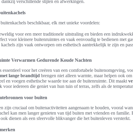
 dankzij verschillende stijlen en afwerkingen.
buitenkachels
 buitenkachels beschikbaar, elk met unieke voordelen:
eweldig voor een meer traditionele uitstraling en bieden een indrukwek
rfect voor kleinere buitenruimtes en vaak eenvoudig te bedienen met gas o
 kachels zijn vaak ontworpen om esthetisch aantrekkelijk te zijn en pas
nruimte Verwarmen Gedurende Koude Nachten
 essentieel voor het creëren van een comfortabele buitenomgeving, voo
met lange brandtijd
brengen niet alleen warmte, maar helpen ook om e
neel en voegen esthetische waarde toe aan de buitenruimte. Dit maakt
ve
k voor iedereen die geniet van hun tuin of terras, zelfs als de temperatu
mtebronnen voor buiten
 zijn cruciaal om buitenactiviteiten aangenaam te houden, vooral wann
kachel kan men langer genieten van tijd buiten met vrienden en familie. 
ook dienen als een sfeervolle blikvanger die het buitenleven versterkt.
 merken