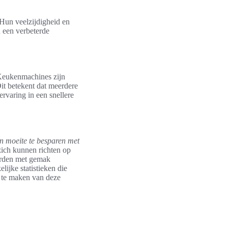
Hun veelzijdigheid en
n een verbeterde
 Keukenmachines zijn
t betekent dat meerdere
rvaring in een snellere
en moeite te besparen met
zich kunnen richten op
worden met gemak
ijke statistieken die
 te maken van deze