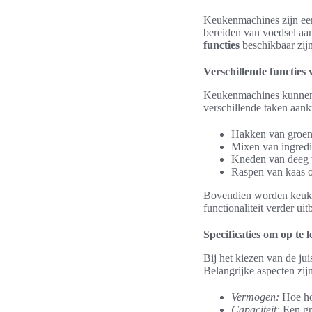
Keukenmachines zijn een
bereiden van voedsel aa
functies
beschikbaar zijn
Verschillende functie
Keukenmachines kunnen m
verschillende taken aan
Hakken van groen
Mixen van ingredi
Kneden van deeg 
Raspen van kaas o
Bovendien worden keuken
functionaliteit verder ui
Specificaties om op te l
Bij het kiezen van de ju
Belangrijke aspecten zij
Vermogen:
Hoe hog
Capaciteit:
Een gr