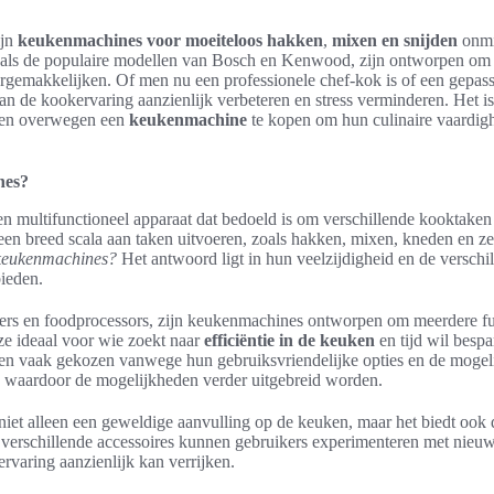
ijn
keukenmachines voor moeiteloos hakken
,
mixen en snijden
onmi
zoals de populaire modellen van Bosch en Kenwood, zijn ontworpen om 
rgemakkelijken. Of men nu een professionele chef-kok is of een gepass
n de kookervaring aanzienlijk verbeteren en stress verminderen. Het i
nsen overwegen een
keukenmachine
te kopen om hun culinaire vaardig
nes?
en multifunctioneel apparaat dat bedoeld is om verschillende kooktaken
en breed scala aan taken uitvoeren, zoals hakken, mixen, kneden en ze
 keukenmachines?
Het antwoord ligt in hun veelzijdigheid en de verschi
ieden.
nders en foodprocessors, zijn keukenmachines ontworpen om meerdere fu
ze ideaal voor wie zoekt naar
efficiëntie in de keuken
en tijd wil bespa
en vaak gekozen vanwege hun gebruiksvriendelijke opties en de mogel
n, waardoor de mogelijkheden verder uitgebreid worden.
niet alleen een geweldige aanvulling op de keuken, maar het biedt ook 
 verschillende accessoires kunnen gebruikers experimenteren met nieuw
rvaring aanzienlijk kan verrijken.