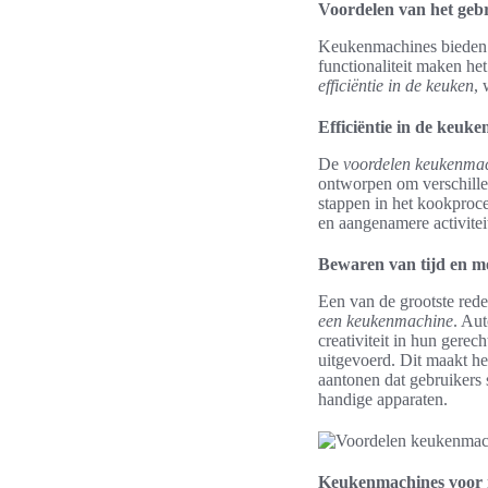
Voordelen van het geb
Keukenmachines bieden t
functionaliteit maken he
efficiëntie in de keuken
, 
Efficiëntie in de keuke
De
voordelen keukenma
ontworpen om verschille
stappen in het kookproce
en aangenamere activitei
Bewaren van tijd en m
Een van de grootste red
een keukenmachine
. Au
creativiteit in hun gere
uitgevoerd. Dit maakt he
aantonen dat gebruikers
handige apparaten.
Keukenmachines voor m