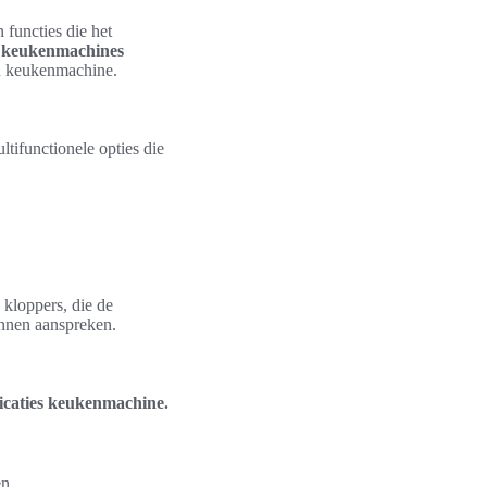
functies die het
e
keukenmachines
en keukenmachine.
ifunctionele opties die
kloppers, die de
kunnen aanspreken.
ficaties keukenmachine.
n.