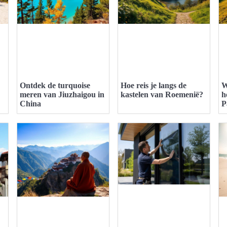
Ontdek de turquoise
Hoe reis je langs de
W
meren van Jiuzhaigou in
kastelen van Roemenië?
h
China
P