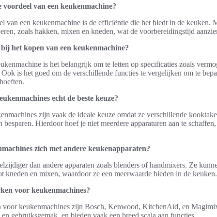
te voordeel van een keukenmachine?
el van een keukenmachine is de efficiëntie die het biedt in de keuken. 
oeren, zoals hakken, mixen en kneden, wat de voorbereidingstijd aanzien
n bij het kopen van een keukenmachine?
ukenmachine is het belangrijk om te letten op specificaties zoals vermog
. Ook is het goed om de verschillende functies te vergelijken om te bep
hoeften.
keukenmachines echt de beste keuze?
ukenmachines zijn vaak de ideale keuze omdat ze verschillende kooktak
 besparen. Hierdoor hoef je niet meerdere apparaturen aan te schaffen
nmachines zich met andere keukenapparaten?
lzijdiger dan andere apparaten zoals blenders of handmixers. Ze kunn
tot kneden en mixen, waardoor ze een meerwaarde bieden in de keuken.
erken voor keukenmachines?
n voor keukenmachines zijn Bosch, Kenwood, KitchenAid, en Magimi
 en gebruiksgemak, en bieden vaak een breed scala aan functies.