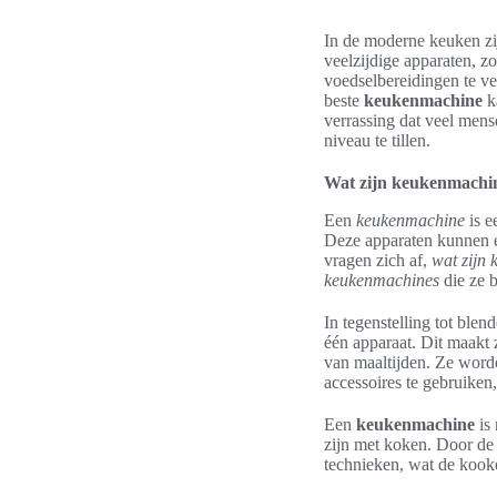
In de moderne keuken z
veelzijdige apparaten, 
voedselbereidingen te ve
beste
keukenmachine
ka
verrassing dat veel me
niveau te tillen.
Wat zijn keukenmachi
Een
keukenmachine
is e
Deze apparaten kunnen e
vragen zich af,
wat zijn
keukenmachines
die ze b
In tegenstelling tot ble
één apparaat. Dit maakt 
van maaltijden. Ze word
accessoires te gebruike
Een
keukenmachine
is 
zijn met koken. Door de
technieken, wat de kooke