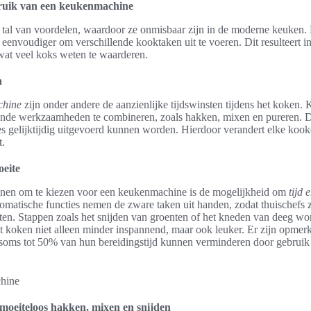
ruik van een keukenmachine
al van voordelen, waardoor ze onmisbaar zijn in de moderne keuken. 
t eenvoudiger om verschillende kooktaken uit te voeren. Dit resulteert i
wat veel koks weten te waarderen.
n
chine
zijn onder andere de aanzienlijke tijdswinsten tijdens het koken.
nde werkzaamheden te combineren, zoals hakken, mixen en pureren. Di
s gelijktijdig uitgevoerd kunnen worden. Hierdoor verandert elke kooke
t.
oeite
enen om te kiezen voor een keukenmachine is de mogelijkheid om
tijd 
tomatische functies nemen de zware taken uit handen, zodat thuischefs 
chten. Stappen zoals het snijden van groenten of het kneden van deeg 
t koken niet alleen minder inspannend, maar ook leuker. Er zijn opmerkel
 soms tot 50% van hun bereidingstijd kunnen verminderen door gebruik
oeiteloos hakken, mixen en snijden