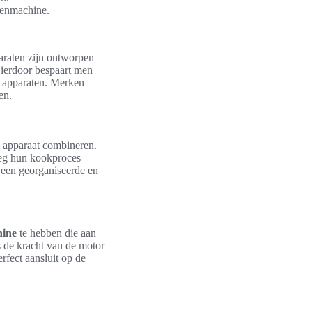
kenmachine.
araten zijn ontworpen
Hierdoor bespaart men
e apparaten. Merken
en.
 apparaat combineren.
weg hun kookproces
r een georganiseerde en
hine
te hebben die aan
s de kracht van de motor
rfect aansluit op de