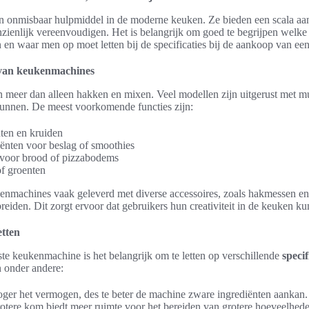
 onmisbaar hulpmiddel in de moderne keuken. Ze bieden een scala aan 
nzienlijk vereenvoudigen. Het is belangrijk om goed te begrijpen welk
 en waar men op moet letten bij de specificaties bij de aankoop van e
s van keukenmachines
eer dan alleen hakken en mixen. Veel modellen zijn uitgerust met mult
kunnen. De meest voorkomende functies zijn:
ten en kruiden
ënten voor beslag of smoothies
voor brood of pizzabodems
f groenten
machines vaak geleverd met diverse accessoires, zoals hakmessen en 
tbreiden. Dit zorgt ervoor dat gebruikers hun creativiteit in de keuken 
etten
iste keukenmachine is het belangrijk om te letten op verschillende
speci
n onder andere:
er het vermogen, des te beter de machine zware ingrediënten aankan.
otere kom biedt meer ruimte voor het bereiden van grotere hoeveelhede