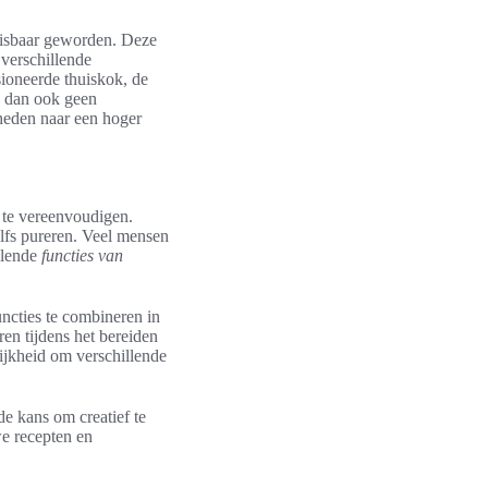
sbaar geworden. Deze
verschillende
ioneerde thuiskok, de
s dan ook geen
heden naar een hoger
 te vereenvoudigen.
lfs pureren. Veel mensen
llende
functies van
ncties te combineren in
ren tijdens het bereiden
ijkheid om verschillende
de kans om creatief te
e recepten en