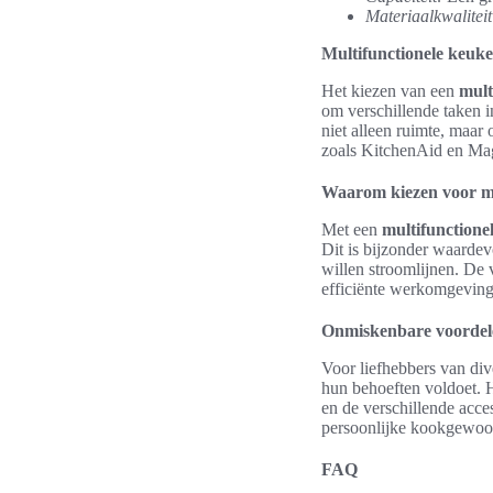
Materiaalkwaliteit
Multifunctionele keuk
Het kiezen van een
mult
om verschillende taken i
niet alleen ruimte, maar
zoals KitchenAid en Mag
Waarom kiezen voor mu
Met een
multifunction
Dit is bijzonder waarde
willen stroomlijnen. De 
efficiënte werkomgeving
Onmiskenbare voordel
Voor liefhebbers van div
hun behoeften voldoet. H
en de verschillende acce
persoonlijke kookgewoon
FAQ