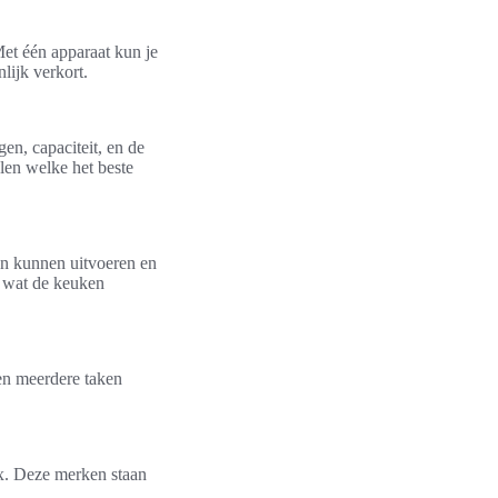
Met één apparaat kun je
lijk verkort.
en, capaciteit, en de
alen welke het beste
en kunnen uitvoeren en
, wat de keuken
en meerdere taken
x. Deze merken staan