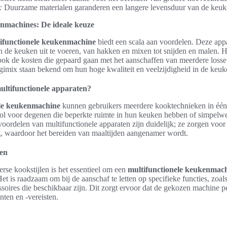
:
Duurzame materialen garanderen een langere levensduur van de keu
enmachines: De ideale keuze
ifunctionele keukenmachine
biedt een scala aan voordelen. Deze app
n de keuken uit te voeren, van hakken en mixen tot snijden en malen. 
 ook de kosten die gepaard gaan met het aanschaffen van meerdere loss
imix staan bekend om hun hoge kwaliteit en veelzijdigheid in de keuk
ltifunctionele apparaten?
ele keukenmachine
kunnen gebruikers meerdere kooktechnieken in één
vol voor degenen die beperkte ruimte in hun keuken hebben of simpel
voordelen van multifunctionele apparaten zijn duidelijk; ze zorgen voo
, waardoor het bereiden van maaltijden aangenamer wordt.
en
erse kookstijlen is het essentieel om een
multifunctionele keukenmac
et is raadzaam om bij de aanschaf te letten op specifieke functies, zoal
ssoires die beschikbaar zijn. Dit zorgt ervoor dat de gekozen machine pe
ten en -vereisten.