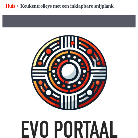
Huis
>
Keukentrolleys met een inklapbare snijplank