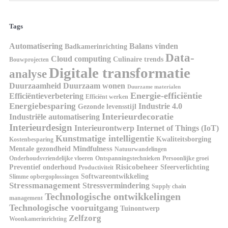
Tags
Automatisering
Balans vinden
Badkamerinrichting
Data-
Cloud computing
Culinaire trends
Bouwprojecten
Digitale transformatie
analyse
Duurzaamheid
Duurzaam wonen
Duurzame materialen
Energie-efficiëntie
Efficiëntieverbetering
Efficiënt werken
Energiebesparing
Industrie 4.0
Gezonde levensstijl
Interieurdecoratie
Industriële automatisering
Interieurdesign
Interieurontwerp
Internet of Things (IoT)
Kunstmatige intelligentie
Kwaliteitsborging
Kostenbesparing
Mindfulness
Mentale gezondheid
Natuurwandelingen
Onderhoudsvriendelijke vloeren
Ontspanningstechnieken
Persoonlijke groei
Risicobeheer
Preventief onderhoud
Sfeerverlichting
Productiviteit
Softwareontwikkeling
Slimme opbergoplossingen
Stressmanagement
Stressvermindering
Supply chain
Technologische ontwikkelingen
management
Technologische vooruitgang
Tuinontwerp
Zelfzorg
Woonkamerinrichting