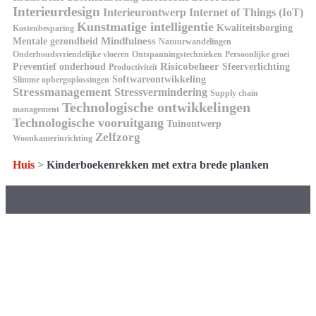
Interieurdesign
Interieurontwerp
Internet of Things (IoT)
Kunstmatige intelligentie
Kwaliteitsborging
Kostenbesparing
Mindfulness
Mentale gezondheid
Natuurwandelingen
Onderhoudsvriendelijke vloeren
Ontspanningstechnieken
Persoonlijke groei
Risicobeheer
Preventief onderhoud
Sfeerverlichting
Productiviteit
Softwareontwikkeling
Slimme opbergoplossingen
Stressmanagement
Stressvermindering
Supply chain
Technologische ontwikkelingen
management
Technologische vooruitgang
Tuinontwerp
Zelfzorg
Woonkamerinrichting
Huis
>
Kinderboekenrekken met extra brede planken