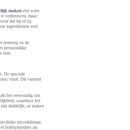
elijk maken
een ware
n te verbouwen, maar
oor dat hij of zij
rse ingrediënten veel
het ontwerp en de
n persoonlijke
e tuin.
t. De speciale
den vindt. Dit varieert
maakt het eenvoudig om
lijkheid, waardoor het
zijn duidelijk; ze maken
pecifieke microklimaat.
wel hobbytuinders als