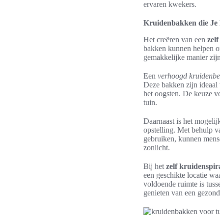
ervaren kwekers.
Kruidenbakken die Je
Het creëren van een
zel
bakken kunnen helpen om 
gemakkelijke manier zij
Een
verhoogd kruidenb
Deze bakken zijn ideaal 
het oogsten. De keuze voo
tuin.
Daarnaast is het mogeli
opstelling. Met behulp v
gebruiken, kunnen mense
zonlicht.
Bij het
zelf kruidenspi
een geschikte locatie wa
voldoende ruimte is tuss
genieten van een gezonde