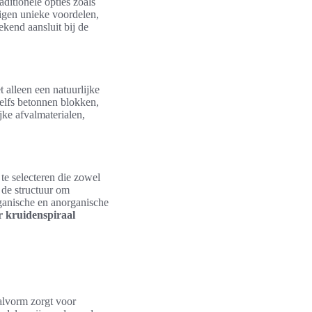
ditionele opties zoals
eigen unieke voordelen,
ekend aansluit bij de
 alleen een natuurlijke
zelfs betonnen blokken,
jke afvalmaterialen,
te selecteren die zowel
 de structuur om
ganische en anorganische
 kruidenspiraal
alvorm zorgt voor