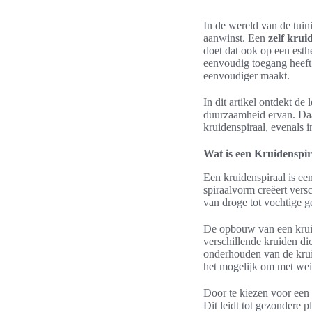
In de wereld van de tuin
aanwinst. Een
zelf kru
doet dat ook op een esthe
eenvoudig toegang heeft 
eenvoudiger maakt.
In dit artikel ontdekt de
duurzaamheid ervan. Daa
kruidenspiraal, evenals 
Wat is een Kruidenspir
Een kruidenspiraal is ee
spiraalvorm creëert vers
van droge tot vochtige 
De opbouw van een kruide
verschillende kruiden di
onderhouden van de kru
het mogelijk om met wei
Door te kiezen voor een 
Dit leidt tot gezondere 