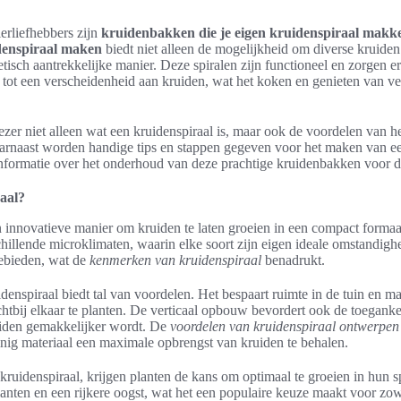
ierliefhebbers zijn
kruidenbakken die je eigen kruidenspiraal makk
idenspiraal maken
biedt niet alleen de mogelijkheid om diverse kruide
tisch aantrekkelijke manier. Deze spiralen zijn functioneel en zorgen erv
tot een verscheidenheid aan kruiden, wat het koken en genieten van ve
 lezer niet alleen wat een kruidenspiraal is, maar ook de voordelen van 
rnaast worden handige tips en stappen gegeven voor het maken van ee
informatie over het onderhoud van deze prachtige kruidenbakken voor d
aal?
n innovatieve manier om kruiden te laten groeien in een compact formaa
chillende microklimaten, waarin elke soort zijn eigen ideale omstandighe
gebieden, wat de
kenmerken van kruidenspiraal
benadrukt.
nspiraal biedt tal van voordelen. Het bespaart ruimte in de tuin en 
chtbij elkaar te planten. De verticaal opbouw bevordert ook de toeganke
iden gemakkelijker wordt. De
voordelen van kruidenspiraal ontwerpen
nig materiaal een maximale opbrengst van kruiden te behalen.
kruidenspiraal, krijgen planten de kans om optimaal te groeien in hun s
planten en een rijkere oogst, wat het een populaire keuze maakt voor zo