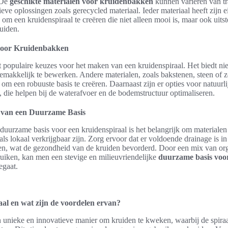
 De
geschikte materialen voor kruidenbakken
kunnen variëren van tra
ieve oplossingen zoals gerecycled materiaal. Ieder materiaal heeft zijn 
om een kruidenspiraal te creëren die niet alleen mooi is, maar ook uitst
uiden.
 voor Kruidenbakken
 populaire keuzes voor het maken van een kruidenspiraal. Het biedt niet
 gemakkelijk te bewerken. Andere materialen, zoals bakstenen, steen of 
m een robuuste basis te creëren. Daarnaast zijn er opties voor natuurli
, die helpen bij de waterafvoer en de bodemstructuur optimaliseren.
 van een Duurzame Basis
 duurzame basis voor een kruidenspiraal is het belangrijk om materialen 
ls lokaal verkrijgbaar zijn. Zorg ervoor dat er voldoende drainage is in
n, wat de gezondheid van de kruiden bevorderd. Door een mix van or
uiken, kan men een stevige en milieuvriendelijke
duurzame basis voor
egaat.
aal en wat zijn de voordelen ervan?
n unieke en innovatieve manier om kruiden te kweken, waarbij de spira