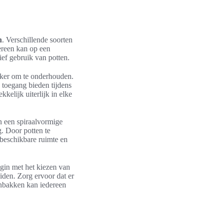
n
. Verschillende soorten
ereen kan op een
ef gebruik van potten.
ijker om te onderhouden.
 toegang bieden tijdens
kelijk uiterlijk in elke
 een spiraalvormige
g. Door potten te
beschikbare ruimte en
egin met het kiezen van
iden. Zorg ervoor dat er
denbakken kan iedereen