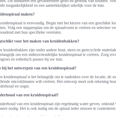
ten. Dit stimuleert een gevarieerdere groei en gebruik van kruiden. Vo
de toegankelijkheid en een aantrekkelijker uiterlijk voor de tuin.
uidenspiraal maken?
ruidenspiraal is eenvoudig. Begin met het kiezen van een geschikte loca
en. Volg een stappenplan om de spiraalvorm te creëren en selecteer ve
 houdend met hun specifieke vereisten.
 geschikt voor het maken van kruidenbakken?
r kruidenbakken zijn onder andere hout, steen en gerecyclede material
elangrijk om een milieuvriendelijke kruidenspiraal te creëren. Zorg erv
ngroei en esthetisch passen bij uw tuin.
 bij het ontwerpen van een kruidenspiraal?
n kruidenspiraal is het belangrijk om te nadenken over de locatie, de so
llende microklimaten wilt creëren. Het ontwerp moet ook rekening ho
nderhoud en oogst.
onderhoud van een kruidenspiraal?
 onderhoud van een kruidenspiraal zijn regelmatig water geven, onkruid 
eer nodig. Het is ook nuttig om de spiraal ieder seizoen te controleren