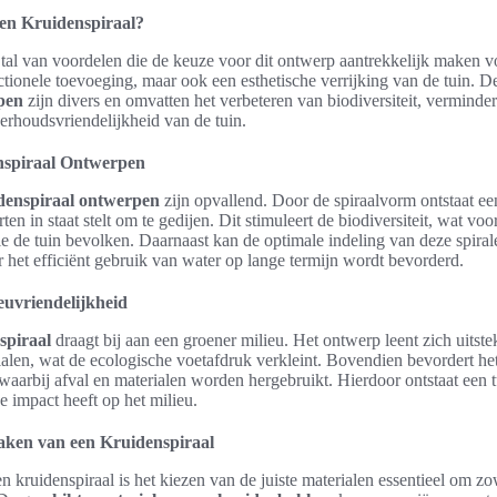
en Kruidenspiraal?
 tal van voordelen die de keuze voor dit ontwerp aantrekkelijk maken vo
nctionele toevoeging, maar ook een esthetische verrijking van de tuin. 
pen
zijn divers en omvatten het verbeteren van biodiversiteit, vermind
erhoudsvriendelijkheid van de tuin.
nspiraal Ontwerpen
denspiraal ontwerpen
zijn opvallend. Door de spiraalvorm ontstaat ee
ten in staat stelt om te gedijen. Dit stimuleert de biodiversiteit, wat vo
die de tuin bevolken. Daarnaast kan de optimale indeling van deze spira
 het efficiënt gebruik van water op lange termijn wordt bevorderd.
uvriendelijkheid
spiraal
draagt bij aan een groener milieu. Het ontwerp leent zich uitst
alen, wat de ecologische voetafdruk verkleint. Bovendien bevordert het
 waarbij afval en materialen worden hergebruikt. Hierdoor ontstaat een t
e impact heeft op het milieu.
aken van een Kruidenspiraal
 kruidenspiraal is het kiezen van de juiste materialen essentieel om zow