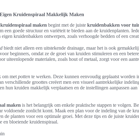
 Eigen Kruidenspiraal Makkelijk Maken
f kruidenspiraal maken
begint met de juiste
kruidenbakken voor tui
een goede structuur en variëteit te bieden aan de kruidenplanten. Ied
n eigen kruidenbakken ontwerpen, zoals verhoogde bedden of een creati
ed
biedt niet alleen een uitstekende drainage, maar het is ook gemakkel
voor beginners, omdat ze de groei van kruiden stimuleren en een betere
r uiteenlopende materialen, zoals hout of metaal, zorgt voor een aantrek
jk om met
potten
te werken. Deze kunnen eenvoudig geplaatst worden in
an verschillende groottes creëert men een visueel aantrekkelijke indelin
n hun kruiden makkelijk verplaatsen en de instellingen aanpassen aan 
raal maken
is het belangrijk om enkele praktische stappen te volgen. B
ar voldoende zonlicht komt. Maak een plan voor de indeling van de kru
en de planten voor een optimale groei. Met deze tips en de juiste krui
 en bloeiende kruidenspiraal.