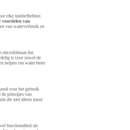
or elke tuinliefhebber.
De
voordelen van
eren van waterverbruik en
n microklimaat dat
ordelig is voor zowel de
len helpen om water beter
ekend voor het gebruik
 de principes van
uin die niet alleen mooi
el functionaliteit als