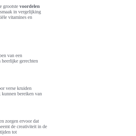
e grootste
voordelen
smaak in vergelijking
iële vitamines en
bben van een
heerlijke gerechten
or verse kruiden
k kunnen bereiken van
en zorgen ervoor dat
emt de creativiteit in de
ijden tot