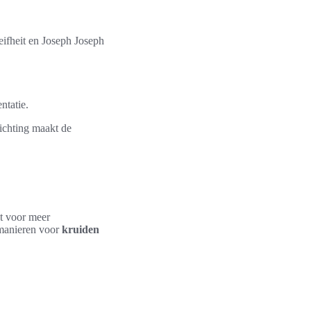
eifheit en Joseph Joseph
ntatie.
richting maakt de
gt voor meer
 manieren voor
kruiden