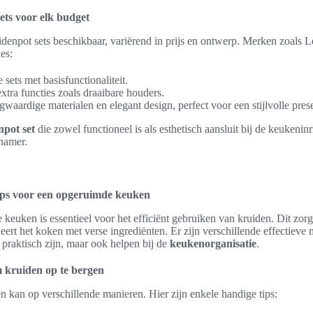
ets voor elk budget
uidenpot sets beschikbaar, variërend in prijs en ontwerp. Merken zoals L
es:
sets met basisfunctionaliteit.
tra functies zoals draaibare houders.
waardige materialen en elegant design, perfect voor een stijlvolle prese
npot set
die zowel functioneel is als esthetisch aansluit bij de keukenin
namer.
ips voor een opgeruimde keuken
keuken is essentieel voor het efficiënt gebruiken van kruiden. Dit zor
eert het koken met verse ingrediënten. Er zijn verschillende effectieve
n praktisch zijn, maar ook helpen bij de
keukenorganisatie
.
m kruiden op te bergen
 kan op verschillende manieren. Hier zijn enkele handige tips: