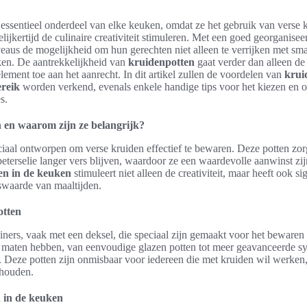
 essentieel onderdeel van elke keuken, omdat ze het gebruik van verse 
lijkertijd de culinaire creativiteit stimuleren. Met een goed georganise
veaus de mogelijkheid om hun gerechten niet alleen te verrijken met s
en. De aantrekkelijkheid van
kruidenpotten
gaat verder dan alleen de 
lement toe aan het aanrecht. In dit artikel zullen de voordelen van
krui
reik
worden verkend, evenals enkele handige tips voor het kiezen en 
s.
 en waarom zijn ze belangrijk?
ciaal ontworpen om verse kruiden effectief te bewaren. Deze potten zor
 peterselie langer vers blijven, waardoor ze een waardevolle aanwinst zi
en in de keuken
stimuleert niet alleen de creativiteit, maar heeft ook s
waarde van maaltijden.
otten
iners, vaak met een deksel, die speciaal zijn gemaakt voor het beware
 maten hebben, van eenvoudige glazen potten tot meer geavanceerde s
. Deze potten zijn onmisbaar voor iedereen die met kruiden wil werke
ehouden.
 in de keuken