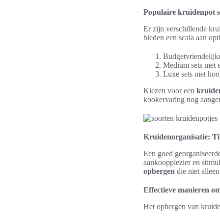
Populaire kruidenpot s
Er zijn verschillende kr
bieden een scala aan opti
Budgetvriendelijke 
Medium sets met ex
Luxe sets met hoog
Kiezen voor een
kruide
kookervaring nog aange
Kruidenorganisatie: T
Een goed georganiseerde 
aankoopplezier en stimul
opbergen
die niet allee
Effectieve manieren o
Het opbergen van kruiden