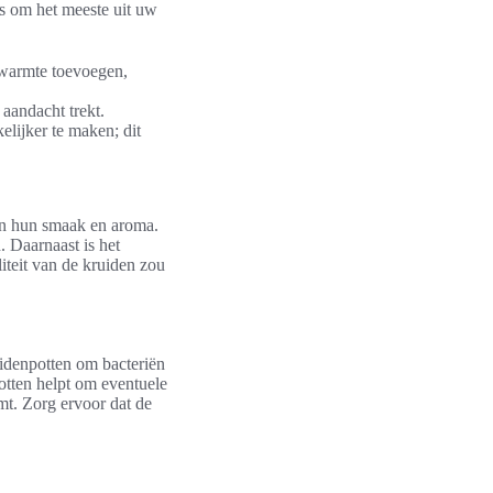
ips om het meeste uit uw
d warmte toevoegen,
 aandacht trekt.
lijker te maken; dit
an hun smaak en aroma.
. Daarnaast is het
iteit van de kruiden zou
idenpotten om bacteriën
tten helpt om eventuele
mt. Zorg ervoor dat de