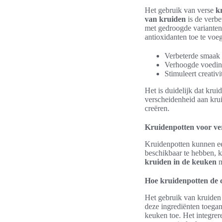
Het gebruik van verse
k
van kruiden
is de verbe
met gedroogde varianten
antioxidanten toe te voe
Verbeterde smaak
Verhoogde voeding
Stimuleert creativi
Het is duidelijk dat krui
verscheidenheid aan kru
creëren.
Kruidenpotten voor ve
Kruidenpotten kunnen ee
beschikbaar te hebben, 
kruiden in de keuken
m
Hoe kruidenpotten de c
Het gebruik van kruiden 
deze ingrediënten toegank
keuken toe. Het integre