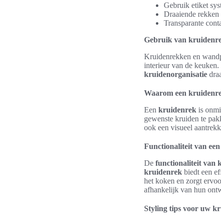
Gebruik etiket sys
Draaiende rekken 
Transparante conta
Gebruik van kruidenr
Kruidenrekken en wandpla
interieur van de keuken.
kruidenorganisatie
draa
Waarom een kruidenrek
Een
kruidenrek
is onmi
gewenste kruiden te pakke
ook een visueel aantrekk
Functionaliteit van ee
De
functionaliteit van
kruidenrek
biedt een ef
het koken en zorgt ervo
afhankelijk van hun ontwe
Styling tips voor uw k