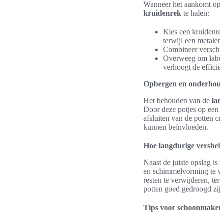
Wanneer het aankomt o
kruidenrek
te halen:
Kies een kruidenre
terwijl een metale
Combineer verschil
Overweeg om label
verhoogt de efficië
Opbergen en onderhou
Het behouden van de
la
Door deze potjes op een 
afsluiten van de potten 
kunnen beïnvloeden.
Hoe langdurige vershe
Naast de juiste opslag 
en schimmelvorming te v
resten te verwijderen, t
potten goed gedroogd zi
Tips voor schoonmaken