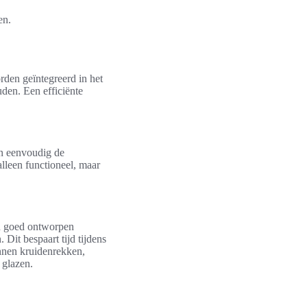
en.
rden geïntegreerd in het
uden. Een efficiënte
en eenvoudig de
alleen functioneel, maar
en goed ontworpen
Dit bespaart tijd tijdens
nnen kruidenrekken,
 glazen.