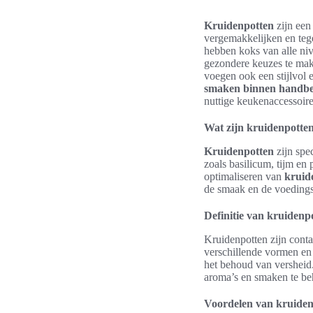
Kruidenpotten
zijn een
vergemakkelijken en tege
hebben koks van alle ni
gezondere keuzes te mak
voegen ook een stijlvol e
smaken binnen handbe
nuttige keukenaccessoire
Wat zijn kruidenpotten
Kruidenpotten
zijn spe
zoals basilicum, tijm en
optimaliseren van
kruid
de smaak en de voedings
Definitie van kruidenp
Kruidenpotten zijn conta
verschillende vormen en
het behoud van versheid
aroma’s en smaken te b
Voordelen van kruiden