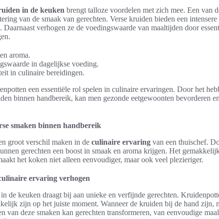
ruiden in de keuken
brengt talloze voordelen met zich mee. Een van d
tering van de smaak van gerechten. Verse kruiden bieden een intensere 
. Daarnaast verhogen ze de voedingswaarde van maaltijden door essent
gen.
 en aroma.
swaarde in dagelijkse voeding.
teit in culinaire bereidingen.
denpotten een essentiële rol spelen in culinaire ervaringen. Door het he
iden binnen handbereik, kan men gezonde eetgewoonten bevorderen en 
rse smaken binnen handbereik
n groot verschil maken in de
culinaire ervaring
van een thuischef. Do
kunnen gerechten een boost in smaak en aroma krijgen. Het gemakkelij
aakt het koken niet alleen eenvoudiger, maar ook veel plezieriger.
ulinaire ervaring verhogen
in de keuken draagt bij aan unieke en verfijnde gerechten. Kruidenpott
elijk zijn op het juiste moment. Wanneer de kruiden bij de hand zijn, ne
ren van deze smaken kan gerechten transformeren, van eenvoudige maalt