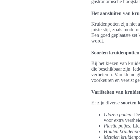
gastronomische hoogstan
Het aansluiten van kr
Kruidenpotten zijn niet 
juiste stijl, zoals moder
Een goed geplaatste set 
wordt.
Soorten kruidenpotten:
Bij het kiezen van kruid
die beschikbaar zijn. Ied
verbeteren. Van kleine gla
voorkeuren en vereist ge
Variëteiten van kruide
Er zijn diverse
soorten 
Glazen potten:
Dez
voor extra vershei
Plastic potjes:
Lich
Houten kruidenpot
Metalen kruidenpo