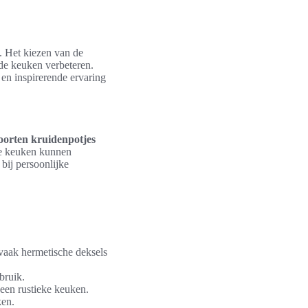
. Het kiezen van de
n de keuken verbeteren.
 en inspirerende ervaring
oorten kruidenpotjes
 de keuken kunnen
 bij persoonlijke
vaak hermetische deksels
bruik.
 een rustieke keuken.
ken.