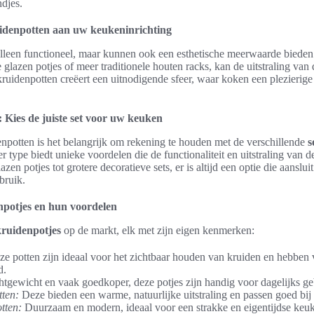
djes.
uidenpotten aan uw keukeninrichting
alleen functioneel, maar kunnen ook een esthetische meerwaarde bieden
ne glazen potjes of meer traditionele houten racks, kan de uitstraling va
kruidenpotten creëert een uitnodigende sfeer, waar koken een plezierige
 Kies de juiste set voor uw keuken
enpotten is het belangrijk om rekening te houden met de verschillende
s
er type biedt unieke voordelen die de functionaliteit en uitstraling van
zen potjes tot grotere decoratieve sets, er is altijd een optie die aansluit
bruik.
npotjes en hun voordelen
kruidenpotjes
op de markt, elk met zijn eigen kenmerken:
e potten zijn ideaal voor het zichtbaar houden van kruiden en hebben 
d.
tgewicht en vaak goedkoper, deze potjes zijn handig voor dagelijks ge
ten:
Deze bieden een warme, natuurlijke uitstraling en passen goed bij
tten:
Duurzaam en modern, ideaal voor een strakke en eigentijdse keu