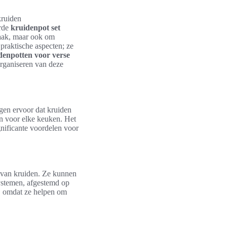
kruiden
erde
kruidenpot set
maak, maar ook om
praktische aspecten; ze
denpotten voor verse
organiseren van deze
gen ervoor dat kruiden
jn voor elke keuken. Het
ignificante voordelen voor
n van kruiden. Ze kunnen
ystemen, afgestemd op
n, omdat ze helpen om