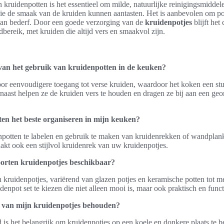
kruidenpotten is het essentieel om milde, natuurlijke reinigingsmiddel
ie de smaak van de kruiden kunnen aantasten. Het is aanbevolen om pot
van bederf. Door een goede verzorging van de
kruidenpotjes
blijft het
bereik, met kruiden die altijd vers en smaakvol zijn.
van het gebruik van kruidenpotten in de keuken?
or eenvoudigere toegang tot verse kruiden, waardoor het koken een st
aast helpen ze de kruiden vers te houden en dragen ze bij aan een geo
en het beste organiseren in mijn keuken?
potten te labelen en gebruik te maken van kruidenrekken of wandplanke
aakt ook een stijlvol kruidenrek van uw kruidenpotjes.
soorten kruidenpotjes beschikbaar?
en kruidenpotjes, variërend van glazen potjes en keramische potten tot m
idenpot set te kiezen die niet alleen mooi is, maar ook praktisch en fun
d van mijn kruidenpotjes behouden?
 is het belangrijk om kruidenpotjes op een koele en donkere plaats te 