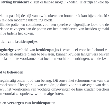
p
styling kruidenrek
, zijn er talloze mogelijkheden. Hier zijn enkele t
k dat past bij de stijl van uw keuken; een houten rek kan bijvoorbeel
n rek een moderne uitstraling biedt.
lende potten en containers voor een speelse en eigentijdse look, die de
s toe te voegen aan de potten om het identificeren van kruiden gemakke
ntie tijdens het koken.
den van kruidenpotjes
ngdurige versheid
van
kruidenpotjes
is essentieel voor het behoud v
koele en donkere plaats te bewaren, kunnen kruiden langer vers blijven
cruciaal om te voorkomen dat lucht en vocht binnendringen, wat de kwal
id te behouden
is regelmatig onderhoud van belang. Dit omvat het schoonmaken van kru
oorkomen. Het gebruik van een droge doek voor het afvegen van de po
erwijl het voorkomen van vochtige omgevingen de fijne kruiden bescher
jn voordat ze opnieuw worden afgesloten.
 en verzorgen van kruidenpotten