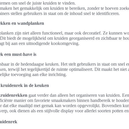
temen om snel de juiste kruiden te vinden.
maken het gemakkelijk om kruiden te bereiken, zonder te hoeven zoek
iners stellen gebruikers in staat om de inhoud snel te identificeren.
ekken en wandplanken
nken zijn niet alleen functioneel, maar ook decoratief. Ze kunnen wo
 Dit biedt de mogelijkheid om kruiden georganiseerd en zichtbaar te ho
gt bij aan een uitnodigende kookomgeving.
 een must-have is
sbaar in de hedendaagse keuken. Het stelt gebruikers in staat om snel 
n, terwijl het tegelijkertijd de ruimte optimaliseert. Dit maakt het niet 
elijke toevoeging aan elke inrichting.
n kruidenrek in de keuken
 kruidenrekken
gaat verder dan alleen het organiseren van kruiden. E
ficiënte manier om favoriete smaakmakers binnen handbereik te houden. 
or dat elke maaltijd met gemak kan worden opgevrolijkt. Bovendien ku
rp, ook dienen als een stijlvolle display voor allerlei soorten potten en
ruidenrek