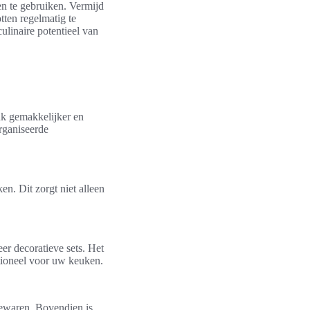
en te gebruiken. Vermijd
ten regelmatig te
 culinaire potentieel van
uk gemakkelijker en
rganiseerde
n. Dit zorgt niet alleen
eer decoratieve sets. Het
ctioneel voor uw keuken.
bewaren. Bovendien is