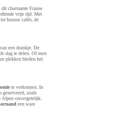
n dit charmante Franse
diende vrije tijd. Met
tot knusse cafés, de
van een drankje. De
 de dag te delen. Of men
ze plekken bieden het
nomie
te verkennen. In
n geserveerd, zoals
e Alpen onvergetelijk.
Bornand
een ware