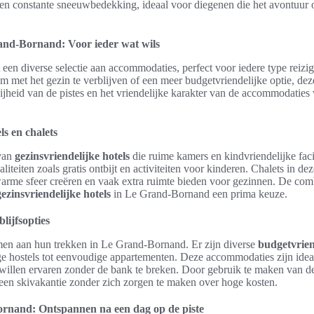
en constante sneeuwbedekking, ideaal voor diegenen die het avontuur o
nd-Bornand: Voor ieder wat wils
en diverse selectie aan accommodaties, perfect voor iedere type reizi
om met het gezin te verblijven of een meer budgetvriendelijke optie, de
ijheid van de pistes en het vriendelijke karakter van de accommodaties v
ls en chalets
 van
gezinsvriendelijke hotels
die ruime kamers en kindvriendelijke faci
liteiten zoals gratis ontbijt en activiteiten voor kinderen. Chalets in dez
warme sfeer creëren en vaak extra ruimte bieden voor gezinnen. De com
gezinsvriendelijke hotels
in Le Grand-Bornand een prima keuze.
lijfsopties
en aan hun trekken in Le Grand-Bornand. Er zijn diverse
budgetvrien
ge hostels tot eenvoudige appartementen. Deze accommodaties zijn ide
 willen ervaren zonder de bank te breken. Door gebruik te maken van d
een skivakantie zonder zich zorgen te maken over hoge kosten.
rnand: Ontspannen na een dag op de piste