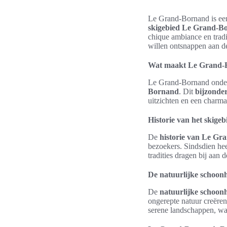
Le Grand-Bornand is een 
skigebied Le Grand-B
chique ambiance en tradi
willen ontsnappen aan d
Wat maakt Le Grand-
Le Grand-Bornand onders
Bornand
. Dit
bijzonder
uitzichten en een charma
Historie van het skigeb
De
historie van Le G
bezoekers. Sindsdien hee
tradities dragen bij aan
De natuurlijke schoon
De
natuurlijke schoon
ongerepte natuur creëren
serene landschappen, wa