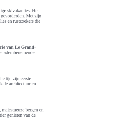
ige skivakanties. Het
 gevorderden. Met zijn
lies en rustzoekers die
orie van Le Grand-
 met adembenemende
e tijd zijn eerste
kale architectuur en
, majestueuze bergen en
hier genieten van de