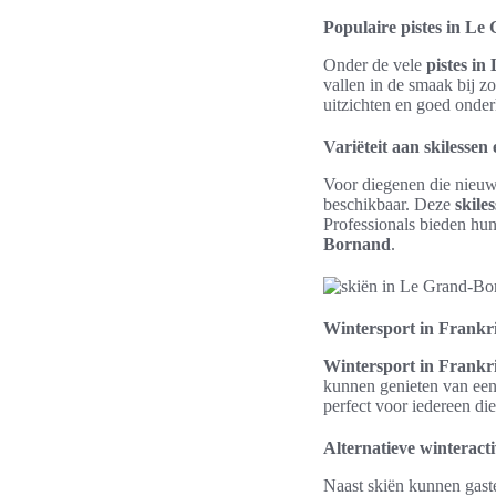
Populaire pistes in L
Onder de vele
pistes i
vallen in de smaak bij z
uitzichten en goed onde
Variëteit aan skilessen
Voor diegenen die nieuwe
beschikbaar. Deze
skile
Professionals bieden hun
Bornand
.
Wintersport in Frankri
Wintersport in Frankr
kunnen genieten van een
perfect voor iedereen d
Alternatieve winteracti
Naast skiën kunnen gast