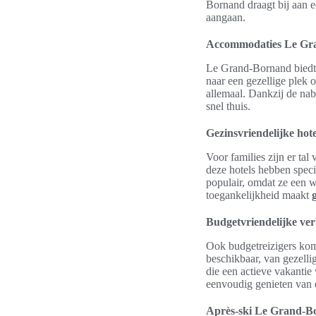
Bornand draagt bij aan e
aangaan.
Accommodaties Le Gra
Le Grand-Bornand biedt e
naar een gezellige plek 
allemaal. Dankzij de nab
snel thuis.
Gezinsvriendelijke hote
Voor families zijn er tal
deze hotels hebben specia
populair, omdat ze een 
toegankelijkheid maakt
Budgetvriendelijke verb
Ook budgetreizigers kom
beschikbaar, van gezelli
die een actieve vakantie
eenvoudig genieten van 
Après-ski Le Grand-Bo