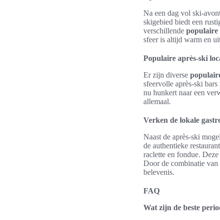
Na een dag vol ski-avont
skigebied biedt een rust
verschillende
populaire 
sfeer is altijd warm en u
Populaire après-ski loc
Er zijn diverse
populaire
sfeervolle après-ski bar
nu hunkert naar een ver
allemaal.
Verken de lokale gast
Naast de après-ski moge
de authentieke restauran
raclette en fondue. Deze
Door de combinatie van p
belevenis.
FAQ
Wat zijn de beste peri