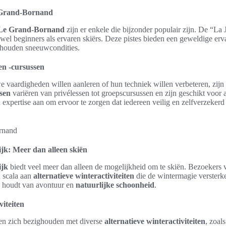
e Grand-Bornand
n Le Grand-Bornand
zijn er enkele die bijzonder populair zijn. De “La
owel beginners als ervaren skiërs. Deze pistes bieden een geweldige erv
rhouden sneeuwcondities.
 en -cursussen
 vaardigheden willen aanleren of hun techniek willen verbeteren, zijn
ssen
variëren van privélessen tot groepscursussen en zijn geschikt voor a
 expertise aan om ervoor te zorgen dat iedereen veilig en zelfverzeker
jk: Meer dan alleen skiën
ijk
biedt veel meer dan alleen de mogelijkheid om te skiën. Bezoeker
 scala aan
alternatieve winteractiviteiten
die de wintermagie versterke
ie houdt van avontuur en
natuurlijke schoonheid
.
viteiten
en zich bezighouden met diverse
alternatieve winteractiviteiten
, zoals