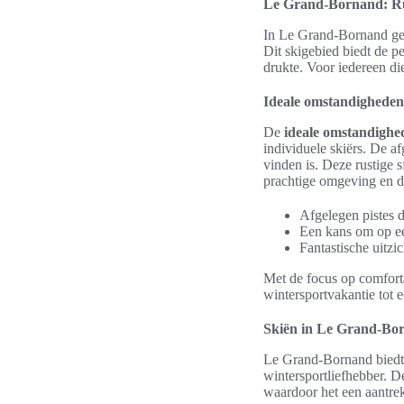
Le Grand-Bornand: Rus
In Le Grand-Bornand gen
Dit skigebied biedt de p
drukte. Voor iedereen d
Ideale omstandigheden
De
ideale omstandighe
individuele skiërs. De af
vinden is. Deze rustige 
prachtige omgeving en de
Afgelegen pistes d
Een kans om op ee
Fantastische uitzi
Met de focus op comfort
wintersportvakantie tot 
Skiën in Le Grand-Bor
Le Grand-Bornand biedt 
wintersportliefhebber. D
waardoor het een aantre