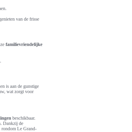
nen.
enieten van de frisse
oze
familievriendelijke
.
ken is aan de gunstige
uw, wat zorgt voor
lingen
beschikbaar.
n. Dankzij de
ed rondom Le Grand-