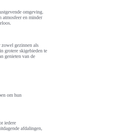
 rustgevende omgeving.
en atmosfeer en minder
eloos.
 zowel gezinnen als
in grotere skigebieden te
kan genieten van de
bben om hun
or iedere
uitdagende afdalingen,