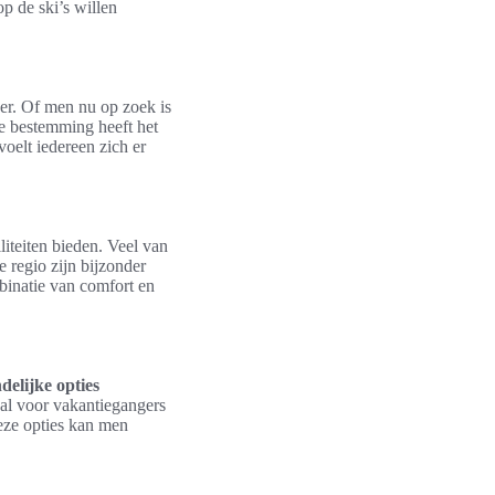
p de ski’s willen
ger. Of men nu op zoek is
ze bestemming heeft het
oelt iedereen zich er
liteiten bieden. Veel van
e regio zijn bijzonder
binatie van comfort en
delijke opties
aal voor vakantiegangers
eze opties kan men