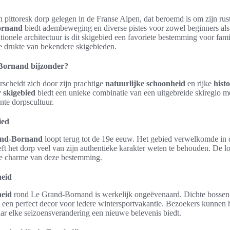
pittoresk dorp gelegen in de Franse Alpen, dat beroemd is om zijn rust
ornand
biedt adembeweging en diverse pistes voor zowel beginners als
tionele architectuur is dit skigebied een favoriete bestemming voor fami
e drukte van bekendere skigebieden.
Bornand bijzonder?
cheidt zich door zijn prachtige
natuurlijke schoonheid
en rijke
hist
 skigebied
biedt een unieke combinatie van een uitgebreide skiregio
nte dorpscultuur.
ied
rand-Bornand
loopt terug tot de 19e eeuw. Het gebied verwelkomde in di
ft het dorp veel van zijn authentieke karakter weten te behouden. De lo
 de charme van deze bestemming.
heid
heid
rond Le Grand-Bornand is werkelijk ongeëvenaard. Dichte bossen
 een perfect decor voor iedere wintersportvakantie. Bezoekers kunnen 
ar elke seizoensverandering een nieuwe belevenis biedt.