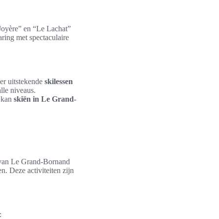
 Joyère” en “Le Lachat”
aring met spectaculaire
 er uitstekende
skilessen
lle niveaus.
d kan
skiën in Le Grand-
s van Le Grand-Bornand
n. Deze activiteiten zijn
: