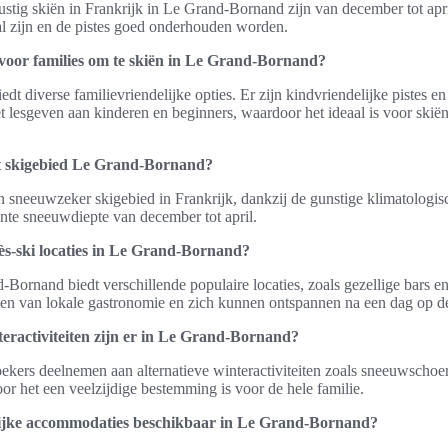
ustig skiën in Frankrijk in Le Grand-Bornand zijn van december tot apr
l zijn en de pistes goed onderhouden worden.
voor families om te skiën in Le Grand-Bornand?
t diverse familievriendelijke opties. Er zijn kindvriendelijke pistes en 
et lesgeven aan kinderen en beginners, waardoor het ideaal is voor skiën
t skigebied Le Grand-Bornand?
 sneeuwzeker skigebied in Frankrijk, dankzij de gunstige klimatologi
nte sneeuwdiepte van december tot april.
ès-ski locaties in Le Grand-Bornand?
-Bornand biedt verschillende populaire locaties, zoals gezellige bars en
en van lokale gastronomie en zich kunnen ontspannen na een dag op de
teractiviteiten zijn er in Le Grand-Bornand?
ekers deelnemen aan alternatieve winteractiviteiten zoals sneeuwscho
 het een veelzijdige bestemming is voor de hele familie.
lijke accommodaties beschikbaar in Le Grand-Bornand?