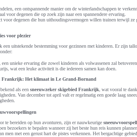
elen, een ontspannende manier om de winterlandschappen te verken
al voor degenen die op zoek zijn naar een spannendere ervaring.
t voor degenen die hun uithoudingsvermogen willen trainen terwijl ze g
ies voor plezier
 een uitstekende bestemming voor gezinnen met kinderen. Er zijn tall
onder:
, een unieke ervaring die zowel kinderen als volwassenen zal betoveren
rijs, wat een leuke activiteit is die iedereen samen kan doen.
 Frankrijk: Het klimaat in Le Grand-Bornand
 bekend als een
sneeuwzeker skigebied Frankrijk
, wat vooral te dan
gheden. Van december tot april valt er regelmatig een goede laag snee
igheden.
euwvoorspellingen
or te bereiden op hun avonturen, zijn er nauwkeurige
sneeuwvoorspel
pen bezoekers te bepalen wanneer zij het beste hun reis kunnen planne
n men met een gerust hart de pistes verkennen. Het bergachtige gebi