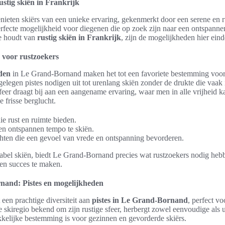
tig skiën in Frankrijk
ieten skiërs van een unieke ervaring, gekenmerkt door een serene en
erfecte mogelijkheid voor diegenen die op zoek zijn naar een ontspann
ie houdt van
rustig skiën in Frankrijk
, zijn de mogelijkheden hier eind
 voor rustzoekers
den
in Le Grand-Bornand maken het tot een favoriete bestemming voor
gelegen pistes nodigen uit tot urenlang skiën zonder de drukte die vaak 
sfeer draagt bij aan een aangename ervaring, waar men in alle vrijheid 
 frisse berglucht.
ie rust en ruimte bieden.
n ontspannen tempo te skiën.
chten die een gevoel van vrede en ontspanning bevorderen.
abel skiën, biedt Le Grand-Bornand precies wat rustzoekers nodig he
een succes te maken.
nand: Pistes en mogelijkheden
een prachtige diversiteit aan
pistes in Le Grand-Bornand
, perfect vo
e skiregio bekend om zijn rustige sfeer, herbergt zowel eenvoudige als 
kkelijke bestemming is voor gezinnen en gevorderde skiërs.