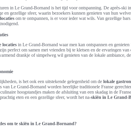
uren in Le Grand-Bornand is het tijd voor ontspanning. De après-ski i
ige en gezellige sfeer, waarin bezoekers kunnen genieten van hun welver
locaties
om te ontspannen, is er voor ieder wat wils. Van gezellige bars 
itnodigend.
aties
 locaties
in Le Grand-Bornand waar men kan ontspannen en genieten 
s zijn perfect om samen met vrienden bij te kletsen en de ervaringen van
warmend drankje of simpelweg wil genieten van de lokale ambiance, de
ronomie
lijkheden, is het ook een uitstekende gelegenheid om de
lokale gastro
ts van Le Grand-Bornand worden heerlijke traditionele Franse gerechte
 culinaire hoogstandjes maken de afsluiting van een skadag in de Frans
rachtig eten en een gezellige sfeer, wordt het na-
skiën in Le Grand-
odes om te skiën in Le Grand-Bornand?