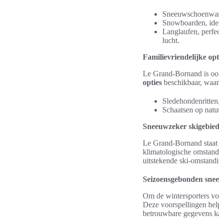
Sneeuwschoenwand
Snowboarden, idea
Langlaufen, perfec
lucht.
Familievriendelijke opt
Le Grand-Bornand is ook
opties
beschikbaar, waar
Sledehondenritten
Schaatsen op natuu
Sneeuwzeker skigebied
Le Grand-Bornand staat
klimatologische omstandi
uitstekende ski-omstand
Seizoensgebonden sne
Om de wintersporters vo
Deze voorspellingen hel
betrouwbare gegevens ka