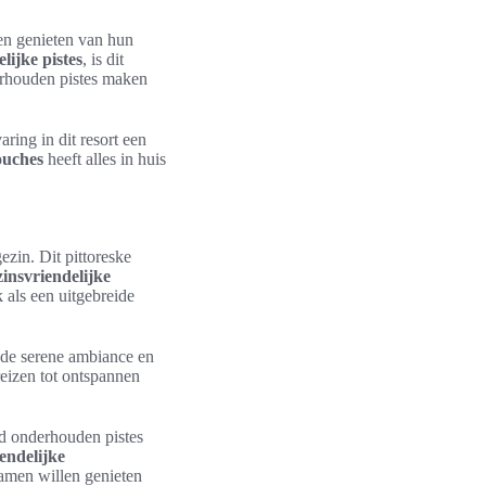
len genieten van hun
lijke pistes
, is dit
derhouden pistes maken
ring in dit resort een
ouches
heeft alles in huis
ezin. Dit pittoreske
zinsvriendelijke
 als een uitgebreide
de serene ambiance en
ireizen tot ontspannen
ed onderhouden pistes
endelijke
amen willen genieten