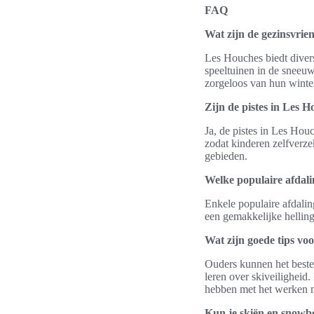
FAQ
Wat zijn de gezinsvrien
Les Houches biedt divers
speeltuinen in de sneeu
zorgeloos van hun winte
Zijn de pistes in Les H
Ja, de pistes in Les Houc
zodat kinderen zelfverze
gebieden.
Welke populaire afdali
Enkele populaire afdali
een gemakkelijke helling
Wat zijn goede tips vo
Ouders kunnen het beste 
leren over skiveiligheid.
hebben met het werken m
Kun je skiën en snowb