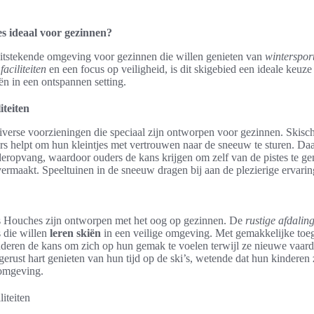
 ideaal voor gezinnen?
itstekende omgeving voor gezinnen die willen genieten van
winterspor
faciliteiten
en een focus op veiligheid, is dit skigebied een ideale keuz
ën in een ontspannen setting.
iteiten
iverse voorzieningen die speciaal zijn ontworpen voor gezinnen. Skisch
rs helpt om hun kleintjes met vertrouwen naar de sneeuw te sturen. Daar
ropvang, waardoor ouders de kans krijgen om zelf van de pistes te geni
ermaakt. Speeltuinen in de sneeuw dragen bij aan de plezierige ervarin
 Houches zijn ontworpen met het oog op gezinnen. De
rustige afdalin
 die willen
leren skiën
in een veilige omgeving. Met gemakkelijke toeg
inderen de kans om zich op hun gemak te voelen terwijl ze nieuwe vaar
rust hart genieten van hun tijd op de ski’s, wetende dat hun kinderen 
 omgeving.