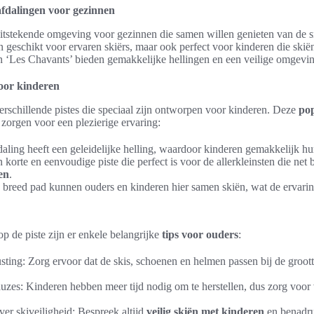
afdalingen voor gezinnen
itstekende omgeving voor gezinnen die samen willen genieten van de 
een geschikt voor ervaren skiërs, maar ook perfect voor kinderen die ski
en ‘Les Chavants’ bieden gemakkelijke hellingen en een veilige omgevin
oor kinderen
erschillende pistes die speciaal zijn ontworpen voor kinderen. Deze
pop
 zorgen voor een plezierige ervaring:
aling heeft een geleidelijke helling, waardoor kinderen gemakkelijk h
 korte en eenvoudige piste die perfect is voor de allerkleinsten die ne
en
.
breed pad kunnen ouders en kinderen hier samen skiën, wat de ervarin
p de piste zijn er enkele belangrijke
tips voor ouders
:
rusting: Zorg ervoor dat de skis, schoenen en helmen passen bij de groot
auzes: Kinderen hebben meer tijd nodig om te herstellen, dus zorg voo
ver skiveiligheid: Bespreek altijd
veilig skiën met kinderen
en benadru