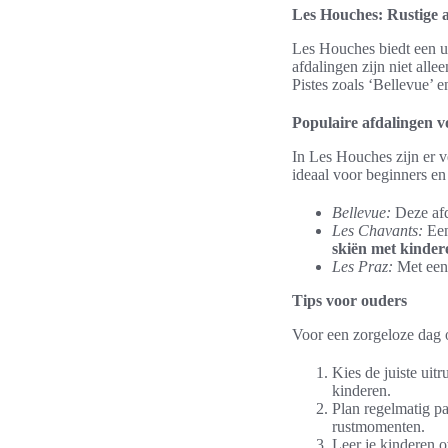
Les Houches: Rustige 
Les Houches biedt een u
afdalingen zijn niet all
Pistes zoals ‘Bellevue’ 
Populaire afdalingen v
In Les Houches zijn er v
ideaal voor beginners en
Bellevue:
Deze afd
Les Chavants:
Een
skiën met kinder
Les Praz:
Met een 
Tips voor ouders
Voor een zorgeloze dag o
Kies de juiste uit
kinderen.
Plan regelmatig p
rustmomenten.
Leer je kinderen o