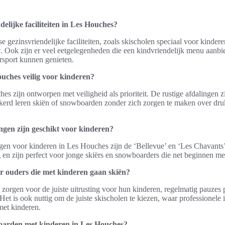
delijke faciliteiten in Les Houches?
e gezinsvriendelijke faciliteiten, zoals skischolen speciaal voor kinde
w. Ook zijn er veel eetgelegenheden die een kindvriendelijk menu aanb
rsport kunnen genieten.
ouches veilig voor kinderen?
hes zijn ontworpen met veiligheid als prioriteit. De rustige afdalingen z
kerd leren skiën of snowboarden zonder zich zorgen te maken over dru
ngen zijn geschikt voor kinderen?
ngen voor kinderen in Les Houches zijn de ‘Bellevue’ en ‘Les Chavants
 en zijn perfect voor jonge skiërs en snowboarders die net beginnen met
or ouders die met kinderen gaan skiën?
zorgen voor de juiste uitrusting voor hun kinderen, regelmatig pauzes 
 Het is ook nuttig om de juiste skischolen te kiezen, waar professionele 
et kinderen.
oarden met kinderen in Les Houches?