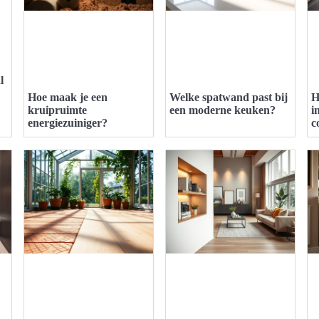
l
Hoe maak je een
Welke spatwand past bij
H
kruipruimte
een moderne keuken?
i
energiezuiniger?
c