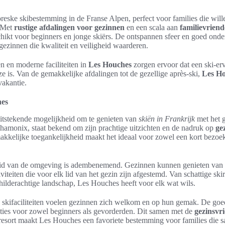
oreske skibestemming in de Franse Alpen, perfect voor families die wil
 Met
rustige afdalingen voor gezinnen
en een scala aan
familievriende
schikt voor beginners en jonge skiërs. De ontspannen sfeer en goed on
 gezinnen die kwaliteit en veiligheid waarderen.
n en moderne faciliteiten in
Les Houches
zorgen ervoor dat een ski-erva
ze is. Van de gemakkelijke afdalingen tot de gezellige après-ski,
Les H
vakantie.
hes
itstekende mogelijkheid om te genieten van
skiën in Frankrijk
met het g
Chamonix, staat bekend om zijn prachtige uitzichten en de nadruk op
ge
akkelijke toegankelijkheid maakt het ideaal voor zowel een kort bezoek
eid van de omgeving is adembenemend. Gezinnen kunnen genieten van 
tiviteiten die voor elk lid van het gezin zijn afgestemd. Van schattige sk
ilderachtige landschap, Les Houches heeft voor elk wat wils.
e skifaciliteiten voelen gezinnen zich welkom en op hun gemak. De go
ities voor zowel beginners als gevorderden. Dit samen met de
gezinsvri
resort maakt Les Houches een favoriete bestemming voor families die s