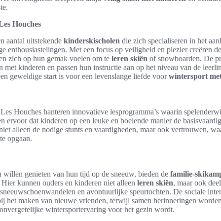
te.
 Les Houches
n aantal uitstekende
kinderskischolen
die zich specialiseren in het aan
e enthousiastelingen. Met een focus op veiligheid en plezier creëren d
en zich op hun gemak voelen om te
leren skiën
of snowboarden. De pro
n met kinderen en passen hun instructie aan op het niveau van de leerlin
 een geweldige start is voor een levenslange liefde voor
wintersport met
 Les Houches hanteren innovatieve lesprogramma’s waarin spelenderwijs 
 ervoor dat kinderen op een leuke en boeiende manier de basisvaardig
 niet alleen de nodige stunts en vaardigheden, maar ook vertrouwen, w
te opgaan.
 willen genieten van hun tijd op de sneeuw, bieden de
familie-skikam
 Hier kunnen ouders en kinderen niet alleen
leren skiën
, maar ook dee
 sneeuwschoenwandelen en avontuurlijke speurtochten. De sociale inter
ij het maken van nieuwe vrienden, terwijl samen herinneringen worden
onvergetelijke wintersportervaring voor het gezin wordt.