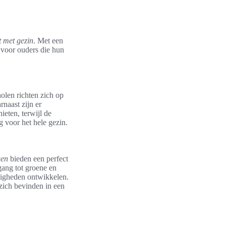
t met gezin
. Met een
e voor ouders die hun
olen richten zich op
naast zijn er
eten, terwijl de
g voor het hele gezin.
gen
bieden een perfect
ang tot groene en
digheden ontwikkelen.
zich bevinden in een