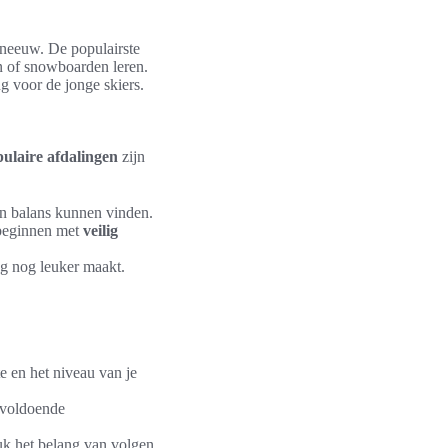
sneeuw. De populairste
ën of snowboarden leren.
g voor de jonge skiers.
ulaire afdalingen
zijn
un balans kunnen vinden.
t beginnen met
veilig
g nog leuker maakt.
te en het niveau van je
r voldoende
k het belang van volgen