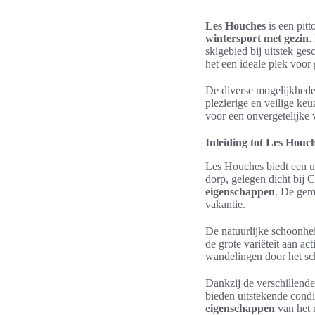
Les Houches
is een pitt
wintersport met gezin
.
skigebied bij uitstek ge
het een ideale plek voor
De diverse mogelijkhede
plezierige en veilige keu
voor een onvergetelijke 
Inleiding tot Les Houc
Les Houches biedt een u
dorp, gelegen dicht bij 
eigenschappen
. De gem
vakantie.
De natuurlijke schoonh
de grote variëteit aan ac
wandelingen door het sch
Dankzij de verschillend
bieden uitstekende cond
eigenschappen
van het 