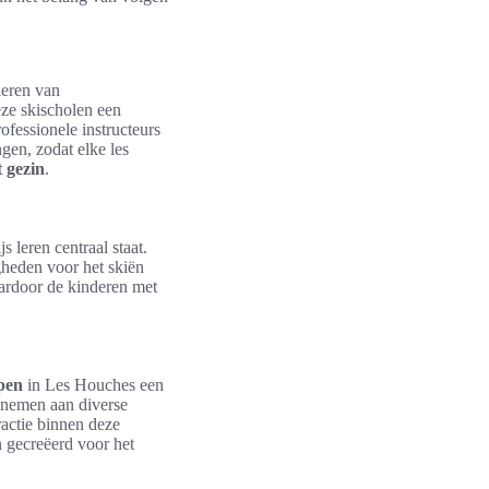
leren van
eze skischolen een
fessionele instructeurs
gen, zodat elke les
 gezin
.
leren centraal staat.
heden voor het skiën
aardoor de kinderen met
pen
in Les Houches een
lnemen aan diverse
actie binnen deze
 gecreëerd voor het