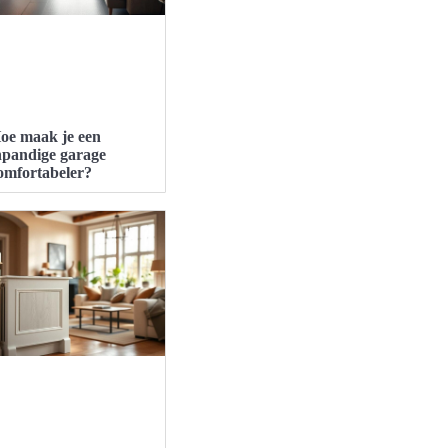
oe maak je een
npandige garage
omfortabeler?