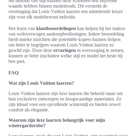
het behoud van stijl kunnen deze schoenen een blijvende
waarde hebben binnen modetrends. Dit versterkt de
overtuiging dat Louis Vuitton laarzen een uitstekende keuze
zijn voor elk modebewust individu.
Het lezen van
klantbeoordelingen
kan helpen bij het maken
van weloverwogen aankoopbeslissingen. Iedere beoordeling
biedt unieke inzichten die potentiële kopers kunnen helpen
om beter te begrijpen waarom Louis Vuitton laarzen zo
gewild zijn. Door deze
ervaringen
in overweging te nemen,
kunnen ze beter inschatten welke stijl en model het beste bij
hen past.
FAQ
Wat zijn Louis Vuitton laarzen?
Louis Vuitton laarzen zijn luxe laarzen die bekend staan om
hun exclusieve ontwerpen en hoogwaardige materialen. Ze
zijn ideaal voor een opvallende winterstijl en bieden zowel
comfort als elegantie.
Waarom zijn luxe laarzen belangrijk voor mijn
wintergarderobe?
Luxe laarzen, zoals die van Louis Vuitton, zijn essentieel voor