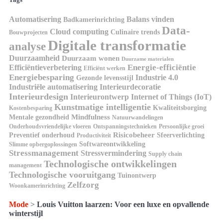
Automatisering
Balans vinden
Badkamerinrichting
Data-
Cloud computing
Culinaire trends
Bouwprojecten
Digitale transformatie
analyse
Duurzaamheid
Duurzaam wonen
Duurzame materialen
Energie-efficiëntie
Efficiëntieverbetering
Efficiënt werken
Energiebesparing
Industrie 4.0
Gezonde levensstijl
Industriële automatisering
Interieurdecoratie
Interieurdesign
Interieurontwerp
Internet of Things (IoT)
Kunstmatige intelligentie
Kwaliteitsborging
Kostenbesparing
Mindfulness
Mentale gezondheid
Natuurwandelingen
Onderhoudsvriendelijke vloeren
Ontspanningstechnieken
Persoonlijke groei
Risicobeheer
Preventief onderhoud
Sfeerverlichting
Productiviteit
Softwareontwikkeling
Slimme opbergoplossingen
Stressmanagement
Stressvermindering
Supply chain
Technologische ontwikkelingen
management
Technologische vooruitgang
Tuinontwerp
Zelfzorg
Woonkamerinrichting
Mode
>
Louis Vuitton laarzen: Voor een luxe en opvallende
winterstijl