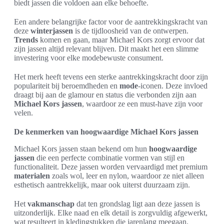
biedt jassen die voldoen aan elke behoefte.
Een andere belangrijke factor voor de aantrekkingskracht van
deze
winterjassen
is de tijdloosheid van de ontwerpen.
Trends
komen en gaan, maar Michael Kors zorgt ervoor dat
zijn jassen altijd relevant blijven. Dit maakt het een slimme
investering voor elke modebewuste consument.
Het merk heeft tevens een sterke aantrekkingskracht door zijn
populariteit bij beroemdheden en
mode
-iconen. Deze invloed
draagt bij aan de glamour en status die verbonden zijn aan
Michael Kors jassen
, waardoor ze een must-have zijn voor
velen.
De kenmerken van hoogwaardige Michael Kors jassen
Michael Kors jassen staan bekend om hun
hoogwaardige
jassen
die een perfecte combinatie vormen van stijl en
functionaliteit. Deze jassen worden vervaardigd met premium
materialen
zoals wol, leer en nylon, waardoor ze niet alleen
esthetisch aantrekkelijk, maar ook uiterst duurzaam zijn.
Het
vakmanschap
dat ten grondslag ligt aan deze jassen is
uitzonderlijk. Elke naad en elk detail is zorgvuldig afgewerkt,
wat resulteert in kledingstukken die jarenlang meegaan.