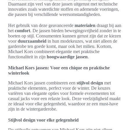
Daarnaast zijn veel van deze jassen uitgerust met technische
innovaties zoals waterdichte stoffen en ademende voeringen,
die passen bij verschillende weersomstandigheden.
Het gebruik van deze geavanceerde
materialen
draagt bij aan
het
comfort
. De jassen bieden bewegingsvrijheid zonder in te
boeten op stijl. Consumenten kunnen gerust zijn dat ze kiezen
voor
duurzaamheid
in hun modekeuzes, wat niet alleen de
garderobe ten goede komt, maar ook het milieu. Kortom,
Michael Kors combineert elegantie met praktische
functionaliteit in zijn
hoogwaardige jassen
.
Michael Kors jassen: Voor een chique en praktische
winterlook
Michael Kors jassen combineren een
stijlvol design
met
praktische elementen, perfect voor de winter. De keuzes
variëren van elegante opties voor formele evenementen tot
casual jacks voor een relaxte look. Deze veelzijdigheid maakt
ze ideaal voor elke gelegenheid, waardoor ze een must-have
zijn in de wintergarderobe.
Stijlvol design voor elke gelegenheid
De stijlvolle ontwerpen van Michael Kors zijn niet alleen