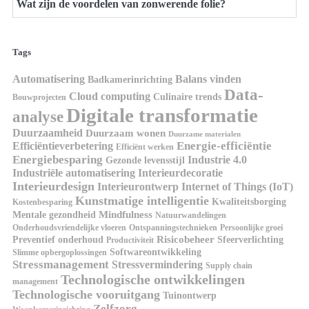
Wat zijn de voordelen van zonwerende folie?
Tags
Automatisering
Balans vinden
Badkamerinrichting
Data-
Cloud computing
Culinaire trends
Bouwprojecten
Digitale transformatie
analyse
Duurzaamheid
Duurzaam wonen
Duurzame materialen
Energie-efficiëntie
Efficiëntieverbetering
Efficiënt werken
Energiebesparing
Industrie 4.0
Gezonde levensstijl
Industriële automatisering
Interieurdecoratie
Interieurdesign
Interieurontwerp
Internet of Things (IoT)
Kunstmatige intelligentie
Kwaliteitsborging
Kostenbesparing
Mindfulness
Mentale gezondheid
Natuurwandelingen
Onderhoudsvriendelijke vloeren
Ontspanningstechnieken
Persoonlijke groei
Risicobeheer
Preventief onderhoud
Sfeerverlichting
Productiviteit
Softwareontwikkeling
Slimme opbergoplossingen
Stressmanagement
Stressvermindering
Supply chain
Technologische ontwikkelingen
management
Technologische vooruitgang
Tuinontwerp
Zelfzorg