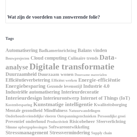
Wat zijn de voordelen van zonwerende folie?
Tags
Automatisering
Balans vinden
Badkamerinrichting
Data-
Cloud computing
Culinaire trends
Bouwprojecten
Digitale transformatie
analyse
Duurzaamheid
Duurzaam wonen
Duurzame materialen
Energie-efficiëntie
Efficiëntieverbetering
Efficiënt werken
Energiebesparing
Industrie 4.0
Gezonde levensstijl
Industriële automatisering
Interieurdecoratie
Interieurdesign
Interieurontwerp
Internet of Things (IoT)
Kunstmatige intelligentie
Kwaliteitsborging
Kostenbesparing
Mindfulness
Mentale gezondheid
Natuurwandelingen
Onderhoudsvriendelijke vloeren
Ontspanningstechnieken
Persoonlijke groei
Risicobeheer
Preventief onderhoud
Sfeerverlichting
Productiviteit
Softwareontwikkeling
Slimme opbergoplossingen
Stressmanagement
Stressvermindering
Supply chain