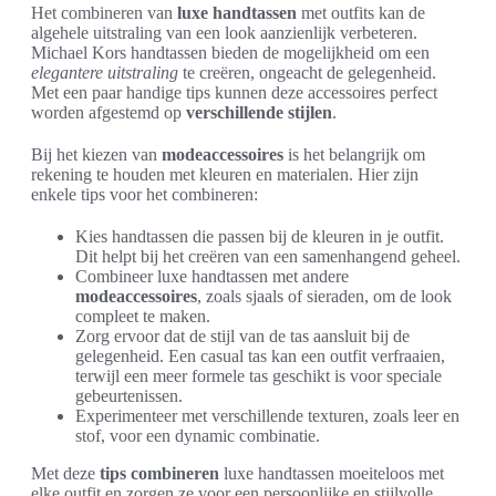
Het combineren van
luxe handtassen
met outfits kan de
algehele uitstraling van een look aanzienlijk verbeteren.
Michael Kors handtassen bieden de mogelijkheid om een
elegantere uitstraling
te creëren, ongeacht de gelegenheid.
Met een paar handige tips kunnen deze accessoires perfect
worden afgestemd op
verschillende stijlen
.
Bij het kiezen van
modeaccessoires
is het belangrijk om
rekening te houden met kleuren en materialen. Hier zijn
enkele tips voor het combineren:
Kies handtassen die passen bij de kleuren in je outfit.
Dit helpt bij het creëren van een samenhangend geheel.
Combineer luxe handtassen met andere
modeaccessoires
, zoals sjaals of sieraden, om de look
compleet te maken.
Zorg ervoor dat de stijl van de tas aansluit bij de
gelegenheid. Een casual tas kan een outfit verfraaien,
terwijl een meer formele tas geschikt is voor speciale
gebeurtenissen.
Experimenteer met verschillende texturen, zoals leer en
stof, voor een dynamic combinatie.
Met deze
tips combineren
luxe handtassen moeiteloos met
elke outfit en zorgen ze voor een persoonlijke en stijlvolle