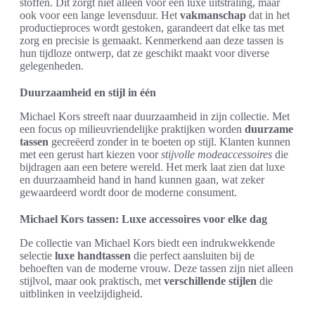
stoffen. Dit zorgt niet alleen voor een luxe uitstraling, maar
ook voor een lange levensduur. Het
vakmanschap
dat in het
productieproces wordt gestoken, garandeert dat elke tas met
zorg en precisie is gemaakt. Kenmerkend aan deze tassen is
hun tijdloze ontwerp, dat ze geschikt maakt voor diverse
gelegenheden.
Duurzaamheid en stijl in één
Michael Kors streeft naar duurzaamheid in zijn collectie. Met
een focus op milieuvriendelijke praktijken worden
duurzame
tassen
gecreëerd zonder in te boeten op stijl. Klanten kunnen
met een gerust hart kiezen voor
stijvolle modeaccessoires
die
bijdragen aan een betere wereld. Het merk laat zien dat luxe
en duurzaamheid hand in hand kunnen gaan, wat zeker
gewaardeerd wordt door de moderne consument.
Michael Kors tassen: Luxe accessoires voor elke dag
De collectie van Michael Kors biedt een indrukwekkende
selectie
luxe handtassen
die perfect aansluiten bij de
behoeften van de moderne vrouw. Deze tassen zijn niet alleen
stijlvol, maar ook praktisch, met
verschillende stijlen
die
uitblinken in veelzijdigheid.