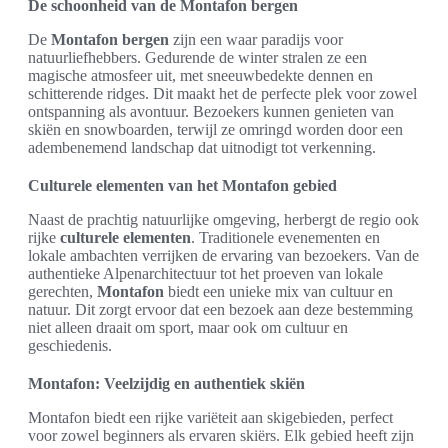
De schoonheid van de Montafon bergen
De
Montafon bergen
zijn een waar paradijs voor
natuurliefhebbers. Gedurende de winter stralen ze een
magische atmosfeer uit, met sneeuwbedekte dennen en
schitterende ridges. Dit maakt het de perfecte plek voor zowel
ontspanning als avontuur. Bezoekers kunnen genieten van
skiën en snowboarden, terwijl ze omringd worden door een
adembenemend landschap dat uitnodigt tot verkenning.
Culturele elementen van het Montafon gebied
Naast de prachtig natuurlijke omgeving, herbergt de regio ook
rijke
culturele elementen
. Traditionele evenementen en
lokale ambachten verrijken de ervaring van bezoekers. Van de
authentieke Alpenarchitectuur tot het proeven van lokale
gerechten,
Montafon
biedt een unieke mix van cultuur en
natuur. Dit zorgt ervoor dat een bezoek aan deze bestemming
niet alleen draait om sport, maar ook om cultuur en
geschiedenis.
Montafon: Veelzijdig en authentiek skiën
Montafon biedt een rijke variëteit aan skigebieden, perfect
voor zowel beginners als ervaren skiërs. Elk gebied heeft zijn