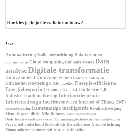
Hoe kies je de juiste radiatorombouw?
Tags
Automatisering
Balans vinden
Badkamerinrichting
Data-
Cloud computing
Culinaire trends
Bouwprojecten
Digitale transformatie
analyse
Duurzaamheid
Duurzaam wonen
Duurzame materialen
Energie-efficiëntie
Efficiëntieverbetering
Efficiënt werken
Energiebesparing
Industrie 4.0
Gezonde levensstijl
Interieurdecoratie
Industriële automatisering
Interieurdesign
Interieurontwerp
Internet of Things (IoT)
Kunstmatige intelligentie
Kwaliteitsborging
Kostenbesparing
Mindfulness
Mentale gezondheid
Natuurwandelingen
Onderhoudsvriendelijke vloeren
Ontspanningstechnieken
Persoonlijke groei
Risicobeheer
Preventief onderhoud
Sfeerverlichting
Productiviteit
Softwareontwikkeling
Slimme opbergoplossingen