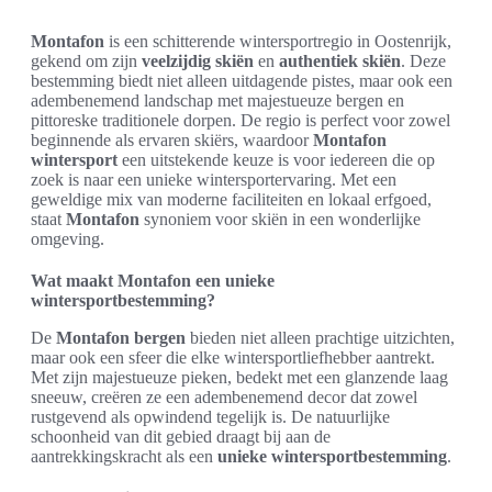
Montafon
is een schitterende wintersportregio in Oostenrijk,
gekend om zijn
veelzijdig skiën
en
authentiek skiën
. Deze
bestemming biedt niet alleen uitdagende pistes, maar ook een
adembenemend landschap met majestueuze bergen en
pittoreske traditionele dorpen. De regio is perfect voor zowel
beginnende als ervaren skiërs, waardoor
Montafon
wintersport
een uitstekende keuze is voor iedereen die op
zoek is naar een unieke wintersportervaring. Met een
geweldige mix van moderne faciliteiten en lokaal erfgoed,
staat
Montafon
synoniem voor skiën in een wonderlijke
omgeving.
Wat maakt Montafon een unieke
wintersportbestemming?
De
Montafon bergen
bieden niet alleen prachtige uitzichten,
maar ook een sfeer die elke wintersportliefhebber aantrekt.
Met zijn majestueuze pieken, bedekt met een glanzende laag
sneeuw, creëren ze een adembenemend decor dat zowel
rustgevend als opwindend tegelijk is. De natuurlijke
schoonheid van dit gebied draagt bij aan de
aantrekkingskracht als een
unieke wintersportbestemming
.