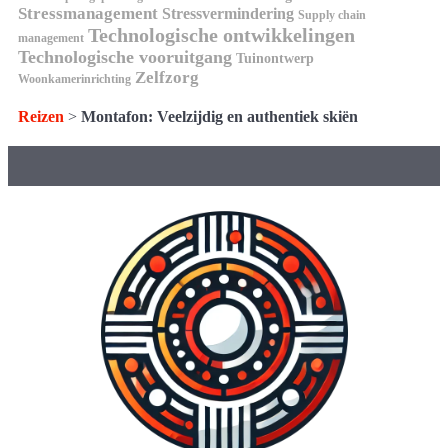
Stressmanagement
Stressvermindering
Supply chain
Technologische ontwikkelingen
management
Technologische vooruitgang
Tuinontwerp
Zelfzorg
Woonkamerinrichting
Reizen
>
Montafon: Veelzijdig en authentiek skiën