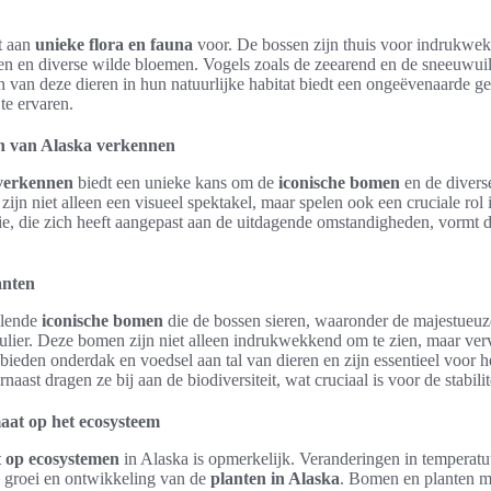
t aan
unieke flora en fauna
voor. De bossen zijn thuis voor indrukwek
n en diverse wilde bloemen. Vogels zoals de zeearend en de sneeuwui
 van deze dieren in hun natuurlijke habitat biedt een ongeëvenaarde 
te ervaren.
n van Alaska verkennen
 verkennen
biedt een unieke kans om de
iconische bomen
en de diver
ijn niet alleen een visueel spektakel, maar spelen ook een cruciale rol
ie, die zich heeft aangepast aan de uitdagende omstandigheden, vormt de
anten
illende
iconische bomen
die de bossen sieren, waaronder de majestueuz
ier. Deze bomen zijn niet alleen indrukwekkend om te zien, maar verv
 bieden onderdak en voedsel aan tal van dieren en zijn essentieel voor
ast dragen ze bij aan de biodiversiteit, wat cruciaal is voor de stabilit
aat op het ecosysteem
t op ecosystemen
in Alaska is opmerkelijk. Veranderingen in temperat
e groei en ontwikkeling van de
planten in Alaska
. Bomen en planten m