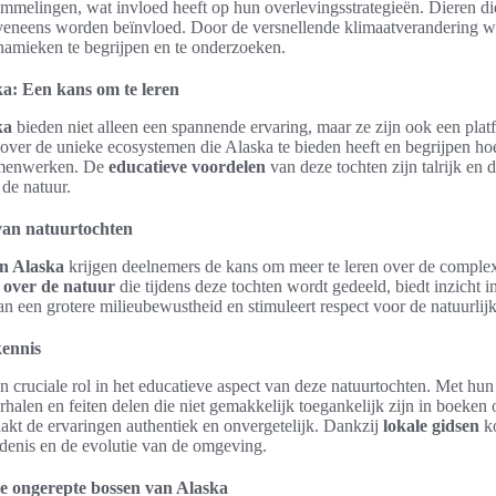
melingen, wat invloed heeft op hun overlevingsstrategieën. Dieren die
veneens worden beïnvloed. Door de versnellende klimaatverandering wo
namieken te begrijpen en te onderzoeken.
a: Een kans om te leren
ka
bieden niet alleen een spannende ervaring, maar ze zijn ook een plat
ver de unieke ecosystemen die Alaska te bieden heeft en begrijpen hoe
amenwerken. De
educatieve voordelen
van deze tochten zijn talrijk en 
de natuur.
van natuurtochten
in Alaska
krijgen deelnemers de kans om meer te leren over de comple
 over de natuur
die tijdens deze tochten wordt gedeeld, biedt inzicht i
 aan een grotere milieubewustheid en stimuleert respect voor de natuurli
kennis
n cruciale rol in het educatieve aspect van deze natuurtochten. Met hun
halen en feiten delen die niet gemakkelijk toegankelijk zijn in boeken 
akt de ervaringen authentiek en onvergetelijk. Dankzij
lokale gidsen
ko
edenis en de evolutie van de omgeving.
e ongerepte bossen van Alaska