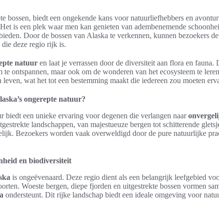
te bossen, biedt een ongekende kans voor natuurliefhebbers en avontur
Het is een plek waar men kan genieten van adembenemende schoonheid
n bieden. Door de bossen van Alaska te verkennen, kunnen bezoekers de
ie deze regio rijk is.
epte natuur
en laat je verrassen door de diversiteit aan flora en fauna.
 om te ontspannen, maar ook om de wonderen van het ecosysteem te lere
 leven, wat het tot een bestemming maakt die iedereen zou moeten erv
aska’s ongerepte natuur?
ur biedt een unieke ervaring voor degenen die verlangen naar
onvergel
 uitgestrekte landschappen, van majestueuze bergen tot schitterende glet
elijk. Bezoekers worden vaak overweldigd door de pure natuurlijke pra
heid en biodiversiteit
aska
is ongeëvenaard. Deze regio dient als een belangrijk leefgebied voo
oorten. Woeste bergen, diepe fjorden en uitgestrekte bossen vormen s
na
ondersteunt. Dit rijke landschap biedt een ideale omgeving voor natu