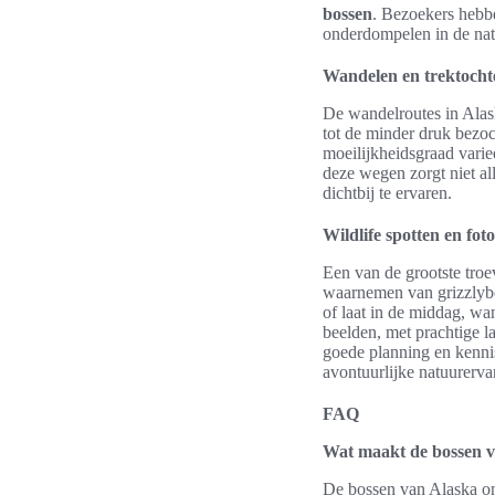
bossen
. Bezoekers hebbe
onderdompelen in de nat
Wandelen en trektocht
De wandelroutes in Alask
tot de minder druk bezoc
moeilijkheidsgraad vari
deze wegen zorgt niet a
dichtbij te ervaren.
Wildlife spotten en fo
Een van de grootste tro
waarnemen van grizzlyber
of laat in de middag, wa
beelden, met prachtige l
goede planning en kennis
avontuurlijke natuurerva
FAQ
Wat maakt de bossen v
De bossen van Alaska ond