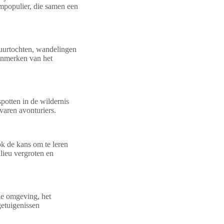
mpopulier, die samen een
tuurtochten, wandelingen
enmerken van het
potten in de wildernis
varen avonturiers.
ok de kans om te leren
lieu vergroten en
lle omgeving, het
getuigenissen