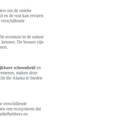
iers om de unieke
 en de rust kan ervaren
 verschillende
 Dit avontuur in de natuur
n kennen. De bossen zijn
aren.
ijkbare schoonheid
en
sjermeren, maken deze
cht die Alaska te bieden
r verschillende
amen een ecosysteem dat
urliefhebbers en