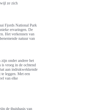
wijl ze zich
nai Fjords National Park
 unieke ervaringen. De
den. Het verkennen van
embenemende natuur van
 zijn onder andere het
 is vroeg in de ochtend
 schat aan indrukwekkende
t te leggen. Met een
eel van elke
ijn de thuisbasis van