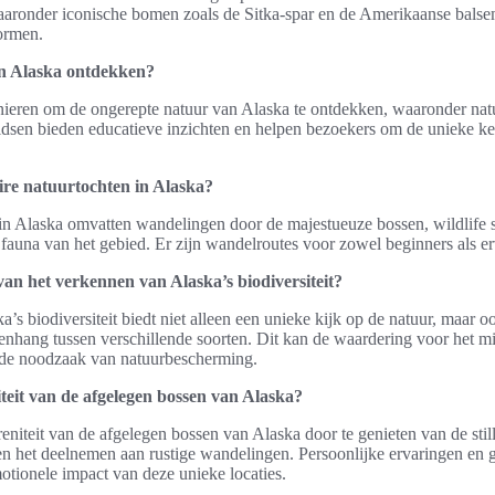
waaronder iconische bomen zoals de Sitka-spar en de Amerikaanse balse
ormen.
in Alaska ontdekken?
anieren om de ongerepte natuur van Alaska te ontdekken, waaronder na
gidsen bieden educatieve inzichten en helpen bezoekers om de unieke k
ire natuurtochten in Alaska?
in Alaska omvatten wandelingen door de majestueuze bossen, wildlife s
n fauna van het gebied. Er zijn wandelroutes voor zowel beginners als er
van het verkennen van Alaska’s biodiversiteit?
’s biodiversiteit biedt niet alleen een unieke kijk op de natuur, maar o
nhang tussen verschillende soorten. Dit kan de waardering voor het mi
 de noodzaak van natuurbescherming.
iteit van de afgelegen bossen van Alaska?
eniteit van de afgelegen bossen van Alaska door te genieten van de sti
 en het deelnemen aan rustige wandelingen. Persoonlijke ervaringen en 
tionele impact van deze unieke locaties.