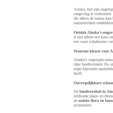
Alaska, met zijn ongerep
omgeving te verkennen. 
die alleen de natuur ka
natuurtochten ontdekken d
Ontdek Alaska’s onger
is niet alleen een kans
een ware schatkamer van
Waarom kiezen voor Al
Alaska’s ongerepte natu
rijke biodiversiteit. De
regio bijzonder aantrekk
heeft.
Onvergelijkbare schoon
De
biodiversiteit in Al
zeldzame plant- en diers
de
unieke flora en fau
avonturiers.