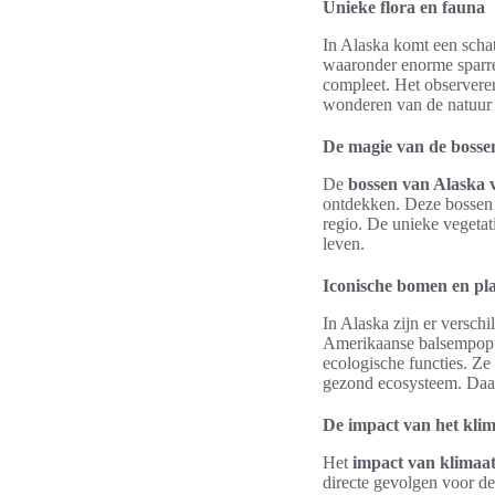
Unieke flora en fauna
In Alaska komt een scha
waaronder enorme sparre
compleet. Het observeren
wonderen van de natuur 
De magie van de bosse
De
bossen van Alaska
ontdekken. Deze bossen z
regio. De unieke vegetat
leven.
Iconische bomen en pl
In Alaska zijn er versch
Amerikaanse balsempopul
ecologische functies. Ze
gezond ecosysteem. Daarna
De impact van het klim
Het
impact van klimaa
directe gevolgen voor d