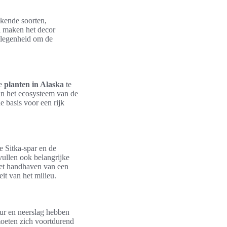
kende soorten,
l maken het decor
gelegenheid om de
se
planten in Alaska
te
 in het ecosysteem van de
 basis voor een rijk
e Sitka-spar en de
ullen ook belangrijke
 het handhaven van een
eit van het milieu.
uur en neerslag hebben
oeten zich voortdurend