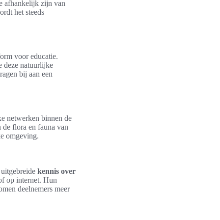
 afhankelijk zijn van
rdt het steeds
form voor educatie.
 deze natuurlijke
dragen bij aan een
xe netwerken binnen de
n de flora en fauna van
jke omgeving.
 uitgebreide
kennis over
of op internet. Hun
men deelnemers meer