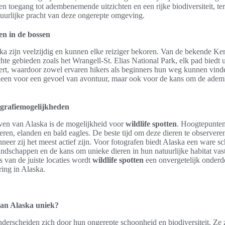
n toegang tot adembenemende uitzichten en een rijke biodiversiteit, ter
uurlijke pracht van deze ongerepte omgeving.
en in de bossen
a zijn veelzijdig en kunnen elke reiziger bekoren. Van de bekende Ke
hte gebieden zoals het Wrangell-St. Elias National Park, elk pad biedt
eert, waardoor zowel ervaren hikers als beginners hun weg kunnen vin
lleen voor een gevoel van avontuur, maar ook voor de kans om de ad
tografiemogelijkheden
even van Alaska is de mogelijkheid voor
wildlife spotten
. Hoogtepunten
en, elanden en bald eagles. De beste tijd om deze dieren te observeren
nneer zij het meest actief zijn. Voor fotografen biedt Alaska een ware
andschappen en de kans om unieke dieren in hun natuurlijke habitat vas
 van de juiste locaties wordt
wildlife spotten
een onvergetelijk onderd
ring in Alaska.
an Alaska uniek?
erscheiden zich door hun ongerepte schoonheid en biodiversiteit. Ze z