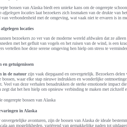
epte bossen van Alaska biedt een unieke kans om de ongerepte schoonh
an afgelegen locaties
laat bezoekers zich losmaken van de drukte van het
l van verbondenheid met de omgeving, wat vaak niet te ervaren is in m
 afgelegen locaties
kunnen bezoekers zo ver van de moderne wereld afdwalen dat ze allee
rsneden met het gefluit van vogels en het ruisen van de wind, is een kr
ers vertellen hoe deze serene omgeving hen hielp om stress te verminde
n en getuigenissen
n in de natuur
zijn vaak diepgaand en onvergetelijk. Bezoekers delen 
e bossen, waar elke stap nieuwe indrukken en wonderlijke ontmoetingen
. Veel van deze verhalen benadrukken de sterke emotionele impact die 
 zegt dat het hen hielp om opnieuw verbinding te maken met zichzelf
rvaringen in Alaska
 onvergetelijke avonturen, zijn de bossen van Alaska de ideale bestem
scala aan mogelijkheden, variërend van gemakkelijke paden tot uitdag