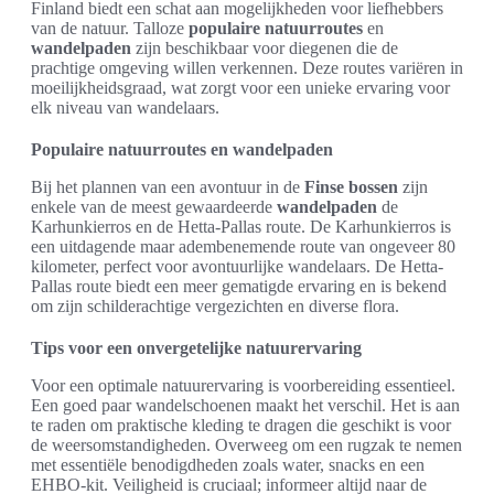
Finland biedt een schat aan mogelijkheden voor liefhebbers
van de natuur. Talloze
populaire natuurroutes
en
wandelpaden
zijn beschikbaar voor diegenen die de
prachtige omgeving willen verkennen. Deze routes variëren in
moeilijkheidsgraad, wat zorgt voor een unieke ervaring voor
elk niveau van wandelaars.
Populaire natuurroutes en wandelpaden
Bij het plannen van een avontuur in de
Finse bossen
zijn
enkele van de meest gewaardeerde
wandelpaden
de
Karhunkierros en de Hetta-Pallas route. De Karhunkierros is
een uitdagende maar adembenemende route van ongeveer 80
kilometer, perfect voor avontuurlijke wandelaars. De Hetta-
Pallas route biedt een meer gematigde ervaring en is bekend
om zijn schilderachtige vergezichten en diverse flora.
Tips voor een onvergetelijke natuurervaring
Voor een optimale natuurervaring is voorbereiding essentieel.
Een goed paar wandelschoenen maakt het verschil. Het is aan
te raden om praktische kleding te dragen die geschikt is voor
de weersomstandigheden. Overweeg om een rugzak te nemen
met essentiële benodigdheden zoals water, snacks en een
EHBO-kit. Veiligheid is cruciaal; informeer altijd naar de