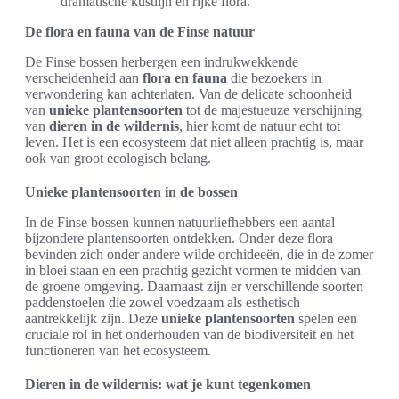
dramatische kustlijn en rijke flora.
De flora en fauna van de Finse natuur
De Finse bossen herbergen een indrukwekkende
verscheidenheid aan
flora en fauna
die bezoekers in
verwondering kan achterlaten. Van de delicate schoonheid
van
unieke plantensoorten
tot de majestueuze verschijning
van
dieren in de wildernis
, hier komt de natuur echt tot
leven. Het is een ecosysteem dat niet alleen prachtig is, maar
ook van groot ecologisch belang.
Unieke plantensoorten in de bossen
In de Finse bossen kunnen natuurliefhebbers een aantal
bijzondere plantensoorten ontdekken. Onder deze flora
bevinden zich onder andere wilde orchideeën, die in de zomer
in bloei staan en een prachtig gezicht vormen te midden van
de groene omgeving. Daarnaast zijn er verschillende soorten
paddenstoelen die zowel voedzaam als esthetisch
aantrekkelijk zijn. Deze
unieke plantensoorten
spelen een
cruciale rol in het onderhouden van de biodiversiteit en het
functioneren van het ecosysteem.
Dieren in de wildernis: wat je kunt tegenkomen