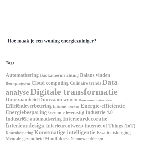
Hoe maak je een woning energiezuiniger?
Tags
Automatisering
Balans vinden
Badkamerinrichting
Data-
Cloud computing
Culinaire trends
Bouwprojecten
Digitale transformatie
analyse
Duurzaamheid
Duurzaam wonen
Duurzame materialen
Energie-efficiëntie
Efficiëntieverbetering
Efficiënt werken
Energiebesparing
Industrie 4.0
Gezonde levensstijl
Interieurdecoratie
Industriële automatisering
Interieurdesign
Interieurontwerp
Internet of Things (IoT)
Kunstmatige intelligentie
Kwaliteitsborging
Kostenbesparing
Mindfulness
Mentale gezondheid
Natuurwandelingen