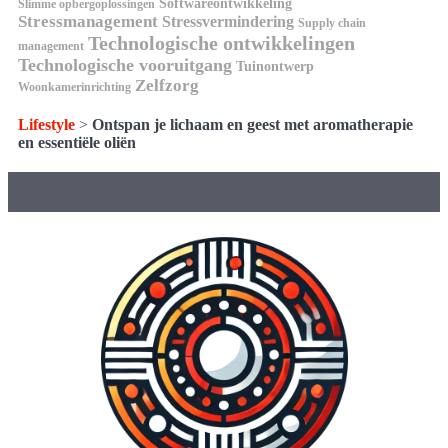
Softwareontwikkeling
Slimme opbergoplossingen
Stressmanagement
Stressvermindering
Supply chain
Technologische ontwikkelingen
management
Technologische vooruitgang
Tuinontwerp
Zelfzorg
Woonkamerinrichting
Lifestyle
>
Ontspan je lichaam en geest met aromatherapie
en essentiële oliën