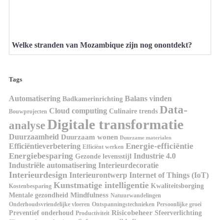
Welke stranden van Mozambique zijn nog onontdekt?
Tags
Automatisering
Balans vinden
Badkamerinrichting
Data-
Cloud computing
Culinaire trends
Bouwprojecten
Digitale transformatie
analyse
Duurzaamheid
Duurzaam wonen
Duurzame materialen
Energie-efficiëntie
Efficiëntieverbetering
Efficiënt werken
Energiebesparing
Industrie 4.0
Gezonde levensstijl
Industriële automatisering
Interieurdecoratie
Interieurdesign
Interieurontwerp
Internet of Things (IoT)
Kunstmatige intelligentie
Kwaliteitsborging
Kostenbesparing
Mindfulness
Mentale gezondheid
Natuurwandelingen
Onderhoudsvriendelijke vloeren
Ontspanningstechnieken
Persoonlijke groei
Risicobeheer
Preventief onderhoud
Sfeerverlichting
Productiviteit