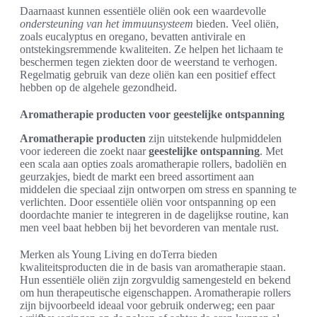
Daarnaast kunnen essentiële oliën ook een waardevolle
ondersteuning van het immuunsysteem
bieden. Veel oliën,
zoals eucalyptus en oregano, bevatten antivirale en
ontstekingsremmende kwaliteiten. Ze helpen het lichaam te
beschermen tegen ziekten door de weerstand te verhogen.
Regelmatig gebruik van deze oliën kan een positief effect
hebben op de algehele gezondheid.
Aromatherapie producten voor geestelijke ontspanning
Aromatherapie producten
zijn uitstekende hulpmiddelen
voor iedereen die zoekt naar
geestelijke ontspanning
. Met
een scala aan opties zoals aromatherapie rollers, badoliën en
geurzakjes, biedt de markt een breed assortiment aan
middelen die speciaal zijn ontworpen om stress en spanning te
verlichten. Door essentiële oliën voor ontspanning op een
doordachte manier te integreren in de dagelijkse routine, kan
men veel baat hebben bij het bevorderen van mentale rust.
Merken als Young Living en doTerra bieden
kwaliteitsproducten die in de basis van aromatherapie staan.
Hun essentiële oliën zijn zorgvuldig samengesteld en bekend
om hun therapeutische eigenschappen. Aromatherapie rollers
zijn bijvoorbeeld ideaal voor gebruik onderweg; een paar