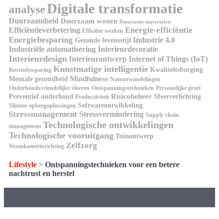
Digitale transformatie
analyse
Duurzaamheid
Duurzaam wonen
Duurzame materialen
Energie-efficiëntie
Efficiëntieverbetering
Efficiënt werken
Energiebesparing
Industrie 4.0
Gezonde levensstijl
Industriële automatisering
Interieurdecoratie
Interieurdesign
Interieurontwerp
Internet of Things (IoT)
Kunstmatige intelligentie
Kwaliteitsborging
Kostenbesparing
Mindfulness
Mentale gezondheid
Natuurwandelingen
Onderhoudsvriendelijke vloeren
Ontspanningstechnieken
Persoonlijke groei
Risicobeheer
Preventief onderhoud
Sfeerverlichting
Productiviteit
Softwareontwikkeling
Slimme opbergoplossingen
Stressmanagement
Stressvermindering
Supply chain
Technologische ontwikkelingen
management
Technologische vooruitgang
Tuinontwerp
Zelfzorg
Woonkamerinrichting
Lifestyle
>
Ontspanningstechnieken voor een betere
nachtrust en herstel