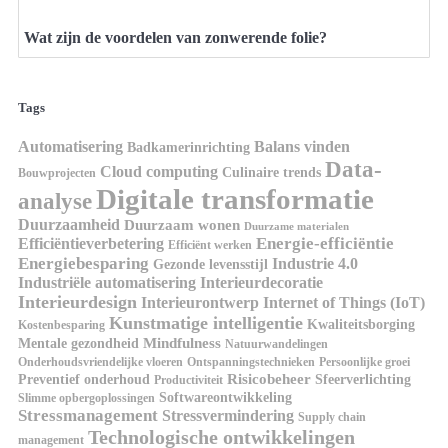
Wat zijn de voordelen van zonwerende folie?
Tags
Automatisering
Balans vinden
Badkamerinrichting
Data-
Cloud computing
Culinaire trends
Bouwprojecten
Digitale transformatie
analyse
Duurzaamheid
Duurzaam wonen
Duurzame materialen
Energie-efficiëntie
Efficiëntieverbetering
Efficiënt werken
Energiebesparing
Industrie 4.0
Gezonde levensstijl
Industriële automatisering
Interieurdecoratie
Interieurdesign
Interieurontwerp
Internet of Things (IoT)
Kunstmatige intelligentie
Kwaliteitsborging
Kostenbesparing
Mindfulness
Mentale gezondheid
Natuurwandelingen
Onderhoudsvriendelijke vloeren
Ontspanningstechnieken
Persoonlijke groei
Risicobeheer
Preventief onderhoud
Sfeerverlichting
Productiviteit
Softwareontwikkeling
Slimme opbergoplossingen
Stressmanagement
Stressvermindering
Supply chain
Technologische ontwikkelingen
management