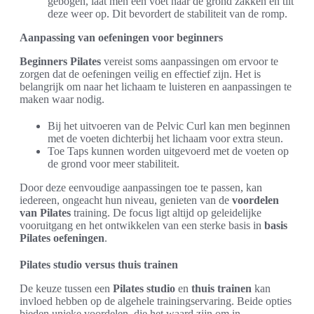
gebogen, laat men één voet naar de grond zakken en tilt
deze weer op. Dit bevordert de stabiliteit van de romp.
Aanpassing van oefeningen voor beginners
Beginners Pilates
vereist soms aanpassingen om ervoor te
zorgen dat de oefeningen veilig en effectief zijn. Het is
belangrijk om naar het lichaam te luisteren en aanpassingen te
maken waar nodig.
Bij het uitvoeren van de Pelvic Curl kan men beginnen
met de voeten dichterbij het lichaam voor extra steun.
Toe Taps kunnen worden uitgevoerd met de voeten op
de grond voor meer stabiliteit.
Door deze eenvoudige aanpassingen toe te passen, kan
iedereen, ongeacht hun niveau, genieten van de
voordelen
van Pilates
training. De focus ligt altijd op geleidelijke
vooruitgang en het ontwikkelen van een sterke basis in
basis
Pilates oefeningen
.
Pilates studio versus thuis trainen
De keuze tussen een
Pilates studio
en
thuis trainen
kan
invloed hebben op de algehele trainingservaring. Beide opties
bieden unieke voordelen, die het waard zijn om in