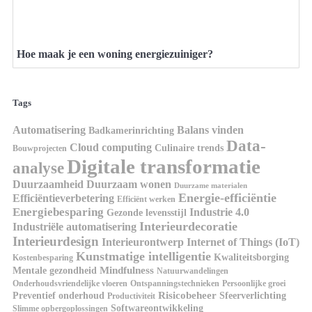
Hoe maak je een woning energiezuiniger?
Tags
Automatisering
Balans vinden
Badkamerinrichting
Data-
Cloud computing
Culinaire trends
Bouwprojecten
Digitale transformatie
analyse
Duurzaamheid
Duurzaam wonen
Duurzame materialen
Energie-efficiëntie
Efficiëntieverbetering
Efficiënt werken
Energiebesparing
Industrie 4.0
Gezonde levensstijl
Interieurdecoratie
Industriële automatisering
Interieurdesign
Interieurontwerp
Internet of Things (IoT)
Kunstmatige intelligentie
Kwaliteitsborging
Kostenbesparing
Mindfulness
Mentale gezondheid
Natuurwandelingen
Onderhoudsvriendelijke vloeren
Ontspanningstechnieken
Persoonlijke groei
Risicobeheer
Preventief onderhoud
Sfeerverlichting
Productiviteit
Softwareontwikkeling
Slimme opbergoplossingen