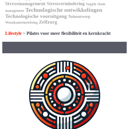
Stressmanagement
Stressvermindering
Supply chain
Technologische ontwikkelingen
management
Technologische vooruitgang
Tuinontwerp
Zelfzorg
Woonkamerinrichting
Lifestyle
>
Pilates voor meer flexibiliteit en kernkracht