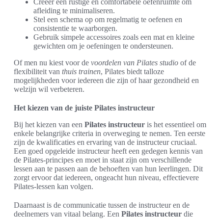
Creëer een rustige en comfortabele oefenruimte om
afleiding te minimaliseren.
Stel een schema op om regelmatig te oefenen en
consistentie te waarborgen.
Gebruik simpele accessoires zoals een mat en kleine
gewichten om je oefeningen te ondersteunen.
Of men nu kiest voor de
voordelen van Pilates studio
of de
flexibiliteit van
thuis trainen
, Pilates biedt talloze
mogelijkheden voor iedereen die zijn of haar gezondheid en
welzijn wil verbeteren.
Het kiezen van de juiste Pilates instructeur
Bij het kiezen van een
Pilates instructeur
is het essentieel om
enkele belangrijke criteria in overweging te nemen. Ten eerste
zijn de kwalificaties en ervaring van de instructeur cruciaal.
Een goed opgeleide instructeur heeft een gedegen kennis van
de Pilates-principes en moet in staat zijn om verschillende
lessen aan te passen aan de behoeften van hun leerlingen. Dit
zorgt ervoor dat iedereen, ongeacht hun niveau, effectievere
Pilates-lessen kan volgen.
Daarnaast is de communicatie tussen de instructeur en de
deelnemers van vitaal belang. Een
Pilates instructeur
die