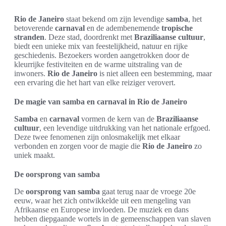
Rio de Janeiro
staat bekend om zijn levendige
samba
, het
betoverende
carnaval
en de adembenemende
tropische
stranden
. Deze stad, doordrenkt met
Braziliaanse cultuur
,
biedt een unieke mix van feestelijkheid, natuur en rijke
geschiedenis. Bezoekers worden aangetrokken door de
kleurrijke festiviteiten en de warme uitstraling van de
inwoners.
Rio de Janeiro
is niet alleen een bestemming, maar
een ervaring die het hart van elke reiziger verovert.
De magie van samba en carnaval in Rio de Janeiro
Samba
en
carnaval
vormen de kern van de
Braziliaanse
cultuur
, een levendige uitdrukking van het nationale erfgoed.
Deze twee fenomenen zijn onlosmakelijk met elkaar
verbonden en zorgen voor de magie die
Rio de Janeiro
zo
uniek maakt.
De oorsprong van samba
De
oorsprong van samba
gaat terug naar de vroege 20e
eeuw, waar het zich ontwikkelde uit een mengeling van
Afrikaanse en Europese invloeden. De muziek en dans
hebben diepgaande wortels in de gemeenschappen van slaven