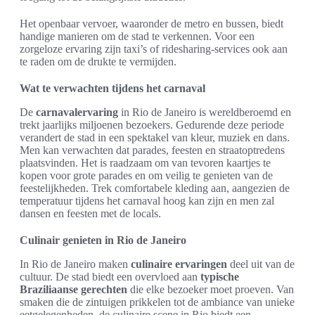
Het openbaar vervoer, waaronder de metro en bussen, biedt
handige manieren om de stad te verkennen. Voor een
zorgeloze ervaring zijn taxi’s of ridesharing-services ook aan
te raden om de drukte te vermijden.
Wat te verwachten tijdens het carnaval
De
carnavalervaring
in Rio de Janeiro is wereldberoemd en
trekt jaarlijks miljoenen bezoekers. Gedurende deze periode
verandert de stad in een spektakel van kleur, muziek en dans.
Men kan verwachten dat parades, feesten en straatoptredens
plaatsvinden. Het is raadzaam om van tevoren kaartjes te
kopen voor grote parades en om veilig te genieten van de
feestelijkheden. Trek comfortabele kleding aan, aangezien de
temperatuur tijdens het carnaval hoog kan zijn en men zal
dansen en feesten met de locals.
Culinair genieten in Rio de Janeiro
In Rio de Janeiro maken
culinaire ervaringen
deel uit van de
cultuur. De stad biedt een overvloed aan
typische
Braziliaanse gerechten
die elke bezoeker moet proeven. Van
smaken die de zintuigen prikkelen tot de ambiance van unieke
eetgelegenheden, de culinaire scene in Rio biedt een