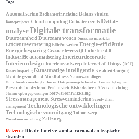
Tags
Automatisering
Balans vinden
Badkamerinrichting
Data-
Cloud computing
Culinaire trends
Bouwprojecten
Digitale transformatie
analyse
Duurzaamheid
Duurzaam wonen
Duurzame materialen
Energie-efficiëntie
Efficiëntieverbetering
Efficiënt werken
Energiebesparing
Industrie 4.0
Gezonde levensstijl
Interieurdecoratie
Industriële automatisering
Interieurdesign
Interieurontwerp
Internet of Things (IoT)
Kunstmatige intelligentie
Kwaliteitsborging
Kostenbesparing
Mindfulness
Mentale gezondheid
Natuurwandelingen
Onderhoudsvriendelijke vloeren
Ontspanningstechnieken
Persoonlijke groei
Risicobeheer
Preventief onderhoud
Sfeerverlichting
Productiviteit
Softwareontwikkeling
Slimme opbergoplossingen
Stressmanagement
Stressvermindering
Supply chain
Technologische ontwikkelingen
management
Technologische vooruitgang
Tuinontwerp
Zelfzorg
Woonkamerinrichting
Reizen
>
Rio de Janeiro: samba, carnaval en tropische
stranden