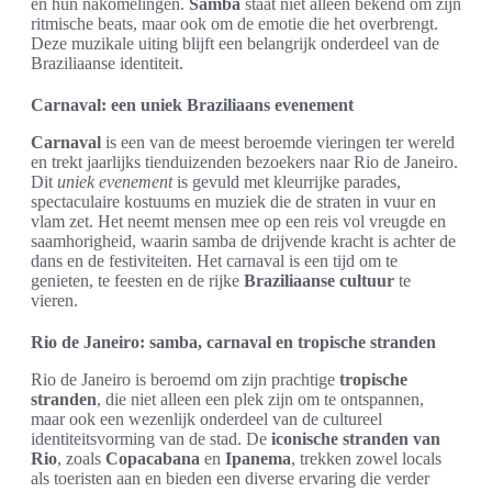
en hun nakomelingen.
Samba
staat niet alleen bekend om zijn
ritmische beats, maar ook om de emotie die het overbrengt.
Deze muzikale uiting blijft een belangrijk onderdeel van de
Braziliaanse identiteit.
Carnaval: een uniek Braziliaans evenement
Carnaval
is een van de meest beroemde vieringen ter wereld
en trekt jaarlijks tienduizenden bezoekers naar Rio de Janeiro.
Dit
uniek evenement
is gevuld met kleurrijke parades,
spectaculaire kostuums en muziek die de straten in vuur en
vlam zet. Het neemt mensen mee op een reis vol vreugde en
saamhorigheid, waarin samba de drijvende kracht is achter de
dans en de festiviteiten. Het carnaval is een tijd om te
genieten, te feesten en de rijke
Braziliaanse cultuur
te
vieren.
Rio de Janeiro: samba, carnaval en tropische stranden
Rio de Janeiro is beroemd om zijn prachtige
tropische
stranden
, die niet alleen een plek zijn om te ontspannen,
maar ook een wezenlijk onderdeel van de cultureel
identiteitsvorming van de stad. De
iconische stranden van
Rio
, zoals
Copacabana
en
Ipanema
, trekken zowel locals
als toeristen aan en bieden een diverse ervaring die verder