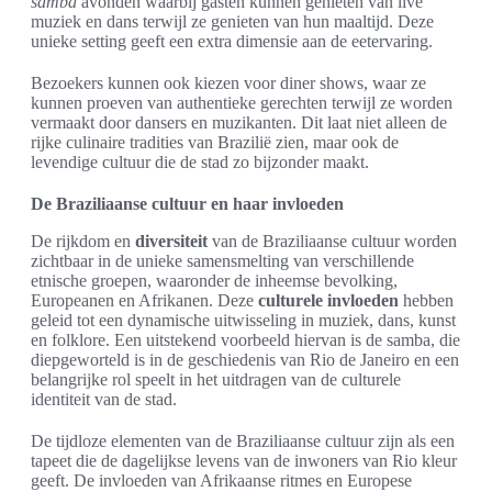
samba
avonden waarbij gasten kunnen genieten van live
muziek en dans terwijl ze genieten van hun maaltijd. Deze
unieke setting geeft een extra dimensie aan de eetervaring.
Bezoekers kunnen ook kiezen voor diner shows, waar ze
kunnen proeven van authentieke gerechten terwijl ze worden
vermaakt door dansers en muzikanten. Dit laat niet alleen de
rijke culinaire tradities van Brazilië zien, maar ook de
levendige cultuur die de stad zo bijzonder maakt.
De Braziliaanse cultuur en haar invloeden
De rijkdom en
diversiteit
van de Braziliaanse cultuur worden
zichtbaar in de unieke samensmelting van verschillende
etnische groepen, waaronder de inheemse bevolking,
Europeanen en Afrikanen. Deze
culturele invloeden
hebben
geleid tot een dynamische uitwisseling in muziek, dans, kunst
en folklore. Een uitstekend voorbeeld hiervan is de samba, die
diepgeworteld is in de geschiedenis van Rio de Janeiro en een
belangrijke rol speelt in het uitdragen van de culturele
identiteit van de stad.
De tijdloze elementen van de Braziliaanse cultuur zijn als een
tapeet die de dagelijkse levens van de inwoners van Rio kleur
geeft. De invloeden van Afrikaanse ritmes en Europese