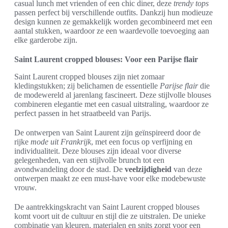
casual lunch met vrienden of een chic diner, deze
trendy tops
passen perfect bij verschillende outfits. Dankzij hun modieuze
design kunnen ze gemakkelijk worden gecombineerd met een
aantal stukken, waardoor ze een waardevolle toevoeging aan
elke garderobe zijn.
Saint Laurent cropped blouses: Voor een Parijse flair
Saint Laurent cropped blouses zijn niet zomaar
kledingstukken; zij belichamen de essentielle
Parijse flair
die
de modewereld al jarenlang fascineert. Deze stijlvolle blouses
combineren elegantie met een casual uitstraling, waardoor ze
perfect passen in het straatbeeld van Parijs.
De ontwerpen van Saint Laurent zijn geïnspireerd door de
rijke
mode uit Frankrijk
, met een focus op verfijning en
individualiteit. Deze blouses zijn ideaal voor diverse
gelegenheden, van een stijlvolle brunch tot een
avondwandeling door de stad. De
veelzijdigheid
van deze
ontwerpen maakt ze een must-have voor elke modebewuste
vrouw.
De aantrekkingskracht van Saint Laurent cropped blouses
komt voort uit de cultuur en stijl die ze uitstralen. De unieke
combinatie van kleuren, materialen en snits zorgt voor een