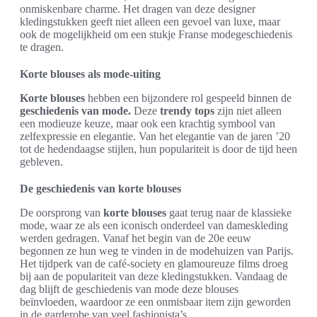
onmiskenbare charme. Het dragen van deze designer
kledingstukken geeft niet alleen een gevoel van luxe, maar
ook de mogelijkheid om een stukje Franse modegeschiedenis
te dragen.
Korte blouses als mode-uiting
Korte blouses
hebben een bijzondere rol gespeeld binnen de
geschiedenis van mode.
Deze
trendy tops
zijn niet alleen
een modieuze keuze, maar ook een krachtig symbool van
zelfexpressie en elegantie. Van het elegantie van de jaren ’20
tot de hedendaagse stijlen, hun populariteit is door de tijd heen
gebleven.
De geschiedenis van korte blouses
De oorsprong van
korte blouses
gaat terug naar de klassieke
mode, waar ze als een iconisch onderdeel van dameskleding
werden gedragen. Vanaf het begin van de 20e eeuw
begonnen ze hun weg te vinden in de modehuizen van Parijs.
Het tijdperk van de café-society en glamoureuze films droeg
bij aan de populariteit van deze kledingstukken. Vandaag de
dag blijft de geschiedenis van mode deze blouses
beïnvloeden, waardoor ze een onmisbaar item zijn geworden
in de garderobe van veel fashionista’s.