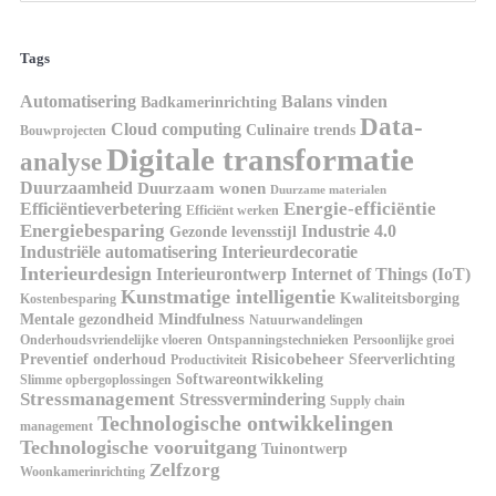
Tags
Automatisering
Balans vinden
Badkamerinrichting
Data-
Cloud computing
Culinaire trends
Bouwprojecten
Digitale transformatie
analyse
Duurzaamheid
Duurzaam wonen
Duurzame materialen
Energie-efficiëntie
Efficiëntieverbetering
Efficiënt werken
Energiebesparing
Industrie 4.0
Gezonde levensstijl
Industriële automatisering
Interieurdecoratie
Interieurdesign
Interieurontwerp
Internet of Things (IoT)
Kunstmatige intelligentie
Kwaliteitsborging
Kostenbesparing
Mindfulness
Mentale gezondheid
Natuurwandelingen
Onderhoudsvriendelijke vloeren
Ontspanningstechnieken
Persoonlijke groei
Risicobeheer
Preventief onderhoud
Sfeerverlichting
Productiviteit
Softwareontwikkeling
Slimme opbergoplossingen
Stressmanagement
Stressvermindering
Supply chain
Technologische ontwikkelingen
management
Technologische vooruitgang
Tuinontwerp
Zelfzorg
Woonkamerinrichting