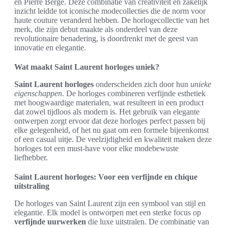
en Pierre Bergé. Deze combinatie van creativiteit en zakelijk
inzicht leidde tot iconische modecollecties die de norm voor
haute couture veranderd hebben. De horlogecollectie van het
merk, die zijn debut maakte als onderdeel van deze
revolutionaire benadering, is doordrenkt met de geest van
innovatie en elegantie.
Wat maakt Saint Laurent horloges uniek?
Saint Laurent horloges
onderscheiden zich door hun
unieke
eigenschappen
. De horloges combineren verfijnde esthetiek
met hoogwaardige materialen, wat resulteert in een product
dat zowel tijdloos als modern is. Het gebruik van elegante
ontwerpen zorgt ervoor dat deze horloges perfect passen bij
elke gelegenheid, of het nu gaat om een formele bijeenkomst
of een casual uitje. De veelzijdigheid en kwaliteit maken deze
horloges tot een must-have voor elke modebewuste
liefhebber.
Saint Laurent horloges: Voor een verfijnde en chique
uitstraling
De horloges van Saint Laurent zijn een symbool van stijl en
elegantie. Elk model is ontworpen met een sterke focus op
verfijnde uurwerken
die luxe uitstralen. De combinatie van