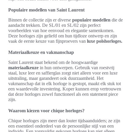
Populaire modellen van Saint Laurent
Binnen de collectie zijn er diverse
populaire modellen
die de
aandacht trekken. De SL/01 en SL/02 zijn perfect
voorbeelden van hoe eenvoud en elegantie samenkomen.
Deze horloges zijn geliefd om hun tijdloze ontwerp en zijn
vaak de eerste keuze van fijnproevers van
luxe polshorloges.
Materiaalkeuze en vakmanschap
Saint Laurent staat bekend om de hoogwaardige
materiaalkeuze
in hun ontwerpen. Gebruik van roestvrij
staal, luxe leer en saffierglas zorgt niet alleen voor een luxe
uitstraling, maar garandeert ook duurzaamheid. Het
vakmanschap dat in elk horloge is gestopt, maakt elk stuk tot
een waardevolle investering. Koper kunnen erop vertrouwen
dat deze horloges zowel functioneel als een statement piece
zijn.
Waarom kiezen voor chique horloges?
Chique horloges zijn meer dan louter tijdsaanduiders; ze zijn
een essentieel onderdeel van de persoonlijke stijl van een
individu. Een zorgvuldig gekozen horloge kan niet alleen