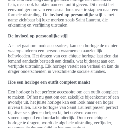
flair, maar ook karakter aan een outfit geven. Dit maakt het
eenvoudiger om van een casual look over te stappen naar een
formele uitstraling. De
invloed op persoonlijke stijl
is met
name zichtbaar bij luxe merken zoals Saint Laurent, die
erkenning en verfijning uitstralen.
De invloed op persoonlijke stijl
Als het gaat om modeaccessoires, kan een horloge de manier
waarop anderen een persoon waarnemen aanzienlijk
beïnvloeden. Het dragen van een chique horloge laat zien dat
iemand aandacht besteedt aan details, wat bijdraagt aan een
verfijnde uitstraling. Elk horloge vertelt een verhaal en kan de
drager onderscheiden in verschillende sociale situaties.
Hoe een horloge een outfit compleet maakt
Een horloge is het perfecte accessoire om een outfit compleet
te maken. Of het nu gaat om een zakelijke bijeenkomst of een
avondje uit, het juiste horloge kan een look naar een hoger
niveau tillen. Luxe horloges van Saint Laurent passen perfect
bij diverse stijlen en helpen bij het creëren van een
samenhangend en doordacht uiterlijk. Door een chique
horloge te dragen, wordt de algehele uitstraling verfijnder,
waarmee de drager altijd in het oog springt.