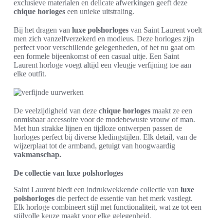
exclusieve materialen en delicate afwerkingen geeft deze
chique horloges
een unieke uitstraling.
Bij het dragen van
luxe polshorloges
van Saint Laurent voelt
men zich vanzelfverzekerd en modieus. Deze horloges zijn
perfect voor verschillende gelegenheden, of het nu gaat om
een formele bijeenkomst of een casual uitje. Een Saint
Laurent horloge voegt altijd een vleugje verfijning toe aan
elke outfit.
De veelzijdigheid van deze
chique horloges
maakt ze een
onmisbaar accessoire voor de modebewuste vrouw of man.
Met hun strakke lijnen en tijdloze ontwerpen passen de
horloges perfect bij diverse kledingstijlen. Elk detail, van de
wijzerplaat tot de armband, getuigt van hoogwaardig
vakmanschap.
De collectie van luxe polshorloges
Saint Laurent biedt een indrukwekkende collectie van
luxe
polshorloges
die perfect de essentie van het merk vastlegt.
Elk horloge combineert stijl met functionaliteit, wat ze tot een
stijlvolle keuze maakt voor elke gelegenheid.