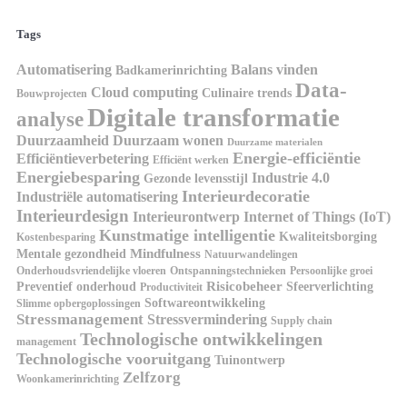
Tags
Automatisering
Balans vinden
Badkamerinrichting
Data-
Cloud computing
Culinaire trends
Bouwprojecten
Digitale transformatie
analyse
Duurzaamheid
Duurzaam wonen
Duurzame materialen
Energie-efficiëntie
Efficiëntieverbetering
Efficiënt werken
Energiebesparing
Industrie 4.0
Gezonde levensstijl
Interieurdecoratie
Industriële automatisering
Interieurdesign
Interieurontwerp
Internet of Things (IoT)
Kunstmatige intelligentie
Kwaliteitsborging
Kostenbesparing
Mindfulness
Mentale gezondheid
Natuurwandelingen
Onderhoudsvriendelijke vloeren
Ontspanningstechnieken
Persoonlijke groei
Risicobeheer
Preventief onderhoud
Sfeerverlichting
Productiviteit
Softwareontwikkeling
Slimme opbergoplossingen
Stressmanagement
Stressvermindering
Supply chain
Technologische ontwikkelingen
management
Technologische vooruitgang
Tuinontwerp
Zelfzorg
Woonkamerinrichting