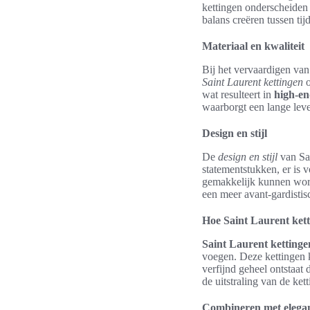
kettingen onderscheiden
balans creëren tussen tij
Materiaal en kwaliteit
Bij het vervaardigen va
Saint Laurent kettingen
o
wat resulteert in
high-en
waarborgt een lange lev
Design en stijl
De
design en stijl
van Sai
statementstukken, er is v
gemakkelijk kunnen word
een meer avant-gardistisc
Hoe Saint Laurent ket
Saint Laurent ketting
voegen. Deze kettingen
verfijnd geheel ontstaat
de uitstraling van de ket
Combineren met elegan