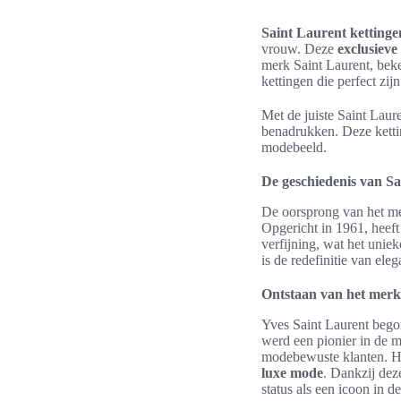
Saint Laurent kettinge
vrouw. Deze
exclusieve
merk Saint Laurent, beke
kettingen die perfect zij
Met de juiste Saint Laure
benadrukken. Deze kettin
modebeeld.
De geschiedenis van Sa
De oorsprong van het mer
Opgericht in 1961, heeft
verfijning, wat het unie
is de redefinitie van ele
Ontstaan van het merk
Yves Saint Laurent begon 
werd een pionier in de m
modebewuste klanten. He
luxe mode
. Dankzij dez
status als een icoon in 