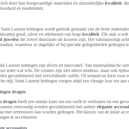
 zich door hun hoogwaardige materialen en uitzonderlijke
kwaliteit
, di
dloosheid en moderniteit.
n Saint Laurent kettingen wordt gebruik gemaakt van de beste material
mvatten goud, zilver en edelstenen van hoge
kwaliteit
. Elk stuk wordt
d juwelen
die zowel duurzaam als luxueus zijn. Het vakmanschap acht
ensduur, waardoor ze dagelijks of bij speciale gelegenheden gedragen
nt Laurent kettingen zijn divers en innovatief. Van minimalistische on
oor ieder wat wils. De creaties zijn niet alleen modieus, maar ook tijdl
en gecombineerd met verschillende outfits. Of iemand nu kiest voor e
he stijl, Saint Laurent kettingen voegen altijd een vleugje luxe toe aan 
tingen dragen
en dragen
biedt een unieke kans om een outfit te verfraaien en een gevoe
 kunnen eenvoudig worden gecombineerd met andere
elegante accesso
 dat met vertrouwen kan worden gedragen. Het kiezen van de juiste acces
tingen te accentueren.
te accessoires