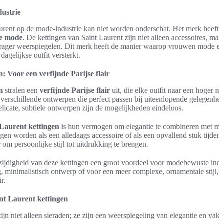
ustrie
urent op de mode-industrie kan niet worden onderschat. Het merk heeft
e mode
. De kettingen van Saint Laurent zijn niet alleen accessoires, m
e drager weerspiegelen. Dit merk heeft de manier waarop vrouwen mode 
dagelijkse outfit versterkt.
: Voor een verfijnde Parijse flair
n
stralen een
verfijnde Parijse flair
uit, die elke outfit naar een hoger 
erschillende ontwerpen die perfect passen bij uiteenlopende gelegen
delicate, subtiele ontwerpen zijn de mogelijkheden eindeloos.
 Laurent kettingen
is hun vermogen om elegantie te combineren met m
en worden als een alledaags accessoire of als een opvallend stuk tijd
 om persoonlijke stijl tot uitdrukking te brengen.
zijdigheid van deze kettingen een groot voordeel voor modebewuste in
, minimalistisch ontwerp of voor een meer complexe, ornamentale stijl,
r.
t Laurent kettingen
zijn niet alleen sieraden; ze zijn een weerspiegeling van elegantie en 