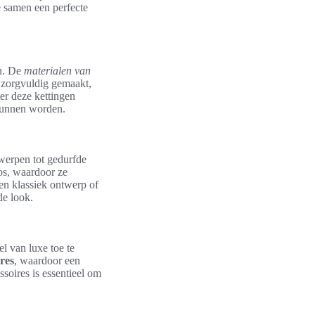
e samen een perfecte
en. De
materialen van
 zorgvuldig gemaakt,
er deze kettingen
 kunnen worden.
twerpen tot gedurfde
oos, waardoor ze
en klassiek ontwerp of
de look.
l van luxe toe te
ires
, waardoor een
soires is essentieel om