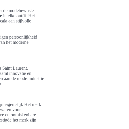
or de modebewuste
e
in elke outfit. Het
la aan stijlvolle
igen persoonlijkheid
 van het moderne
s Saint Laurent.
aamt innovatie en
gen aan de mode-industrie
n.
jn eigen stijl. Het merk
r waren voor
uwe en onmiskenbare
stigde het merk zijn