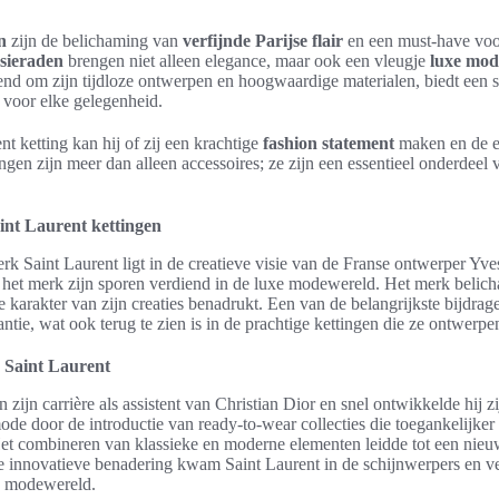
n
zijn de belichaming van
verfijnde Parijse flair
en een must-have vo
 sieraden
brengen niet alleen elegance, maar ook een vleugje
luxe mod
nd om zijn tijdloze ontwerpen en hoogwaardige materialen, biedt een sca
n voor elke gelegenheid.
nt ketting kan hij of zij een krachtige
fashion statement
maken en de e
gen zijn meer dan alleen accessoires; ze zijn een essentieel onderdeel
int Laurent kettingen
k Saint Laurent ligt in de creatieve visie van de Franse ontwerper Yve
 het merk zijn sporen verdiend in de luxe modewereld. Het merk belich
ke karakter van zijn creaties benadrukt. Een van de belangrijkste bijdra
gantie, wat ook terug te zien is in de prachtige kettingen die ze ontwerpe
 Saint Laurent
zijn carrière als assistent van Christian Dior en snel ontwikkelde hij zi
ode door de introductie van ready-to-wear collecties die toegankelijke
t combineren van klassieke en moderne elementen leidde tot een nie
e innovatieve benadering kwam Saint Laurent in de schijnwerpers en ve
de modewereld.