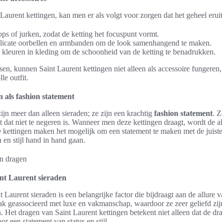
Laurent kettingen, kan men er als volgt voor zorgen dat het geheel eruit
ps of jurken, zodat de ketting het focuspunt vormt.
licate oorbellen en armbanden om de look samenhangend te maken.
e kleuren in kleding om de schoonheid van de ketting te benadrukken.
sen, kunnen Saint Laurent kettingen niet alleen als accessoire fungeren,
le outfit.
n als fashion statement
ijn meer dan alleen sieraden; ze zijn een krachtig
fashion statement
. Z
it dat niet te negeren is. Wanneer men deze kettingen draagt, wordt de alg
e kettingen maken het mogelijk om een statement te maken met de juist
en stijl hand in hand gaan.
int Laurent sieraden
t Laurent sieraden is een belangrijke factor die bijdraagt aan de allure
 geassocieerd met luxe en vakmanschap, waardoor ze zeer geliefd zijn 
Het dragen van Saint Laurent kettingen betekent niet alleen dat de dra
r een statement van status en stijl.