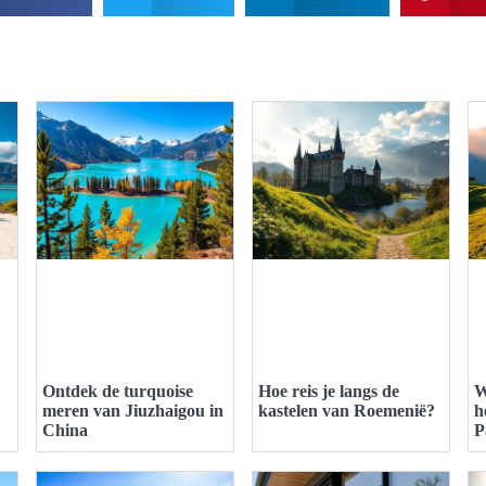
Ontdek de turquoise
Hoe reis je langs de
W
meren van Jiuzhaigou in
kastelen van Roemenië?
h
China
P