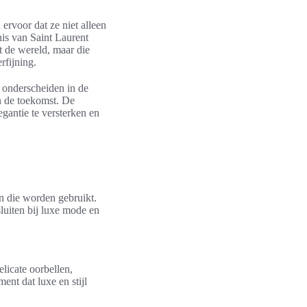
rvoor dat ze niet alleen
is van Saint Laurent
t de wereld, maar die
rfijning.
e onderscheiden in de
in de toekomst. De
gantie te versterken en
en die worden gebruikt.
luiten bij luxe mode en
licate oorbellen,
ent dat luxe en stijl