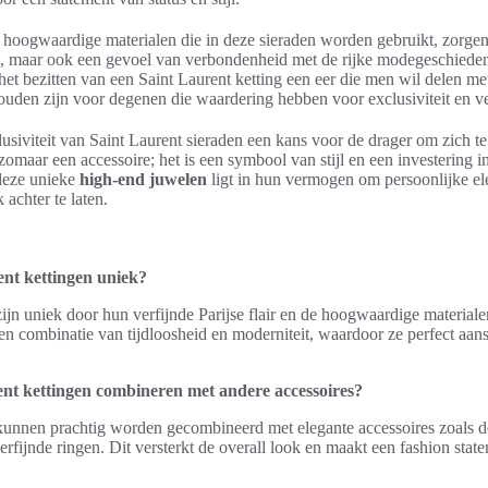
oogwaardige materialen die in deze sieraden worden gebruikt, zorgen e
jn, maar ook een gevoel van verbondenheid met de rijke modegeschieden
het bezitten van een Saint Laurent ketting een eer die men wil delen me
uden zijn voor degenen die waardering hebben voor exclusiviteit en ve
clusiviteit van Saint Laurent sieraden een kans voor de drager om zich t
zomaar een accessoire; het is een symbool van stijl en een investering 
deze unieke
high-end juwelen
ligt in hun vermogen om persoonlijke ele
 achter te laten.
nt kettingen uniek?
zijn uniek door hun verfijnde Parijse flair en de hoogwaardige material
n combinatie van tijdloosheid en moderniteit, waardoor ze perfect aans
nt kettingen combineren met andere accessoires?
kunnen prachtig worden gecombineerd met elegante accessoires zoals de
erfijnde ringen. Dit versterkt de overall look en maakt een fashion statem