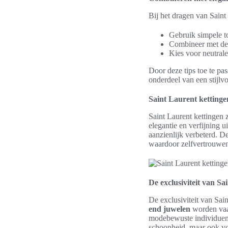
Bij het dragen van Saint 
Gebruik simpele to
Combineer met de
Kies voor neutral
Door deze tips toe te pas
onderdeel van een stijlvol
Saint Laurent kettinge
Saint Laurent kettingen z
elegantie en verfijning u
aanzienlijk verbeterd. D
waardoor zelfvertrouwen 
De exclusiviteit van Sa
De exclusiviteit van Sain
end juwelen
worden vaak
modebewuste individuen. 
schoonheid, maar ook voo