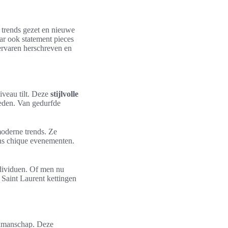
 trends gezet en nieuwe
aar ook statement pieces
ervaren herschreven en
niveau tilt. Deze
stijlvolle
heden. Van gedurfde
oderne trends. Ze
ens chique evenementen.
dividuen. Of men nu
 Saint Laurent kettingen
vakmanschap. Deze