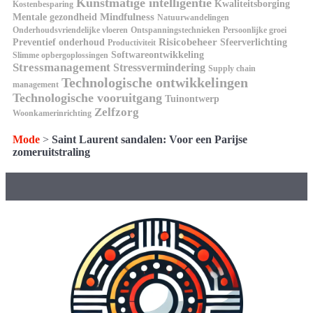
Kunstmatige intelligentie
Kwaliteitsborging
Kostenbesparing
Mindfulness
Mentale gezondheid
Natuurwandelingen
Onderhoudsvriendelijke vloeren
Ontspanningstechnieken
Persoonlijke groei
Risicobeheer
Preventief onderhoud
Sfeerverlichting
Productiviteit
Softwareontwikkeling
Slimme opbergoplossingen
Stressmanagement
Stressvermindering
Supply chain
Technologische ontwikkelingen
management
Technologische vooruitgang
Tuinontwerp
Zelfzorg
Woonkamerinrichting
Mode
>
Saint Laurent sandalen: Voor een Parijse
zomeruitstraling