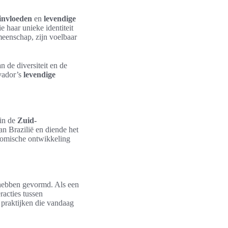
invloeden
en
levendige
e haar unieke identiteit
eenschap, zijn voelbaar
 de diversiteit en de
lvador’s
levendige
 in de
Zuid-
an Brazilië en diende het
onomische ontwikkeling
 hebben gevormd. Als een
racties tussen
praktijken die vandaag