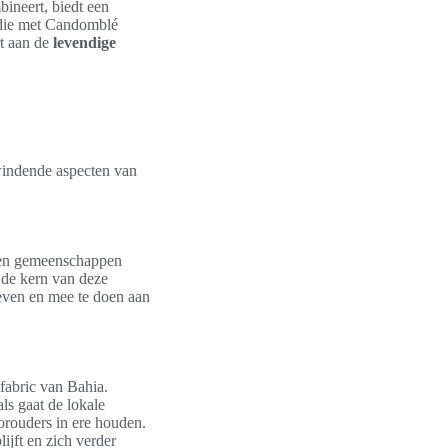
bineert, biedt een
 die met Candomblé
rt aan de
levendige
pwindende aspecten van
en gemeenschappen
 de kern van deze
even en mee te doen aan
 fabric van Bahia.
ls gaat de lokale
orouders in ere houden.
jft en zich verder