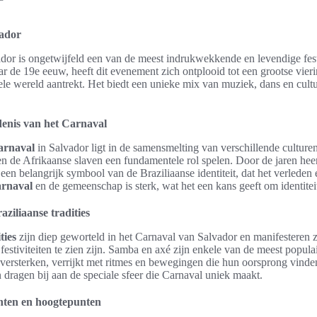
vador
dor is ongetwijfeld een van de meest indrukwekkende en levendige fest
ar de 19e eeuw, heeft dit evenement zich ontplooid tot een grootse vieri
le wereld aantrekt. Het biedt een unieke mix van muziek, dans en cultu
denis van het Carnaval
arnaval
in Salvador ligt in de samensmelting van verschillende culture
n de Afrikaanse slaven een fundamentele rol spelen. Door de jaren heen 
een belangrijk symbool van de Braziliaanse identiteit, dat het verleden e
rnaval
en de gemeenschap is sterk, wat het een kans geeft om identiteit
ziliaanse tradities
ties
zijn diep geworteld in het Carnaval van Salvador en manifesteren 
e festiviteiten te zien zijn. Samba en axé zijn enkele van de meest popul
versterken, verrijkt met ritmes en bewegingen die hun oorsprong vinde
 dragen bij aan de speciale sfeer die Carnaval uniek maakt.
nten en hoogtepunten