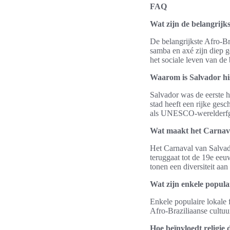
FAQ
Wat zijn de belangrijk
De belangrijkste Afro-Br
samba en axé zijn diep ge
het sociale leven van de
Waarom is Salvador hi
Salvador was de eerste h
stad heeft een rijke gesc
als UNESCO-werelderf
Wat maakt het Carnava
Het Carnaval van Salvado
teruggaat tot de 19e eeu
tonen een diversiteit aan 
Wat zijn enkele populai
Enkele populaire lokale f
Afro-Braziliaanse cultuu
Hoe beïnvloedt religie