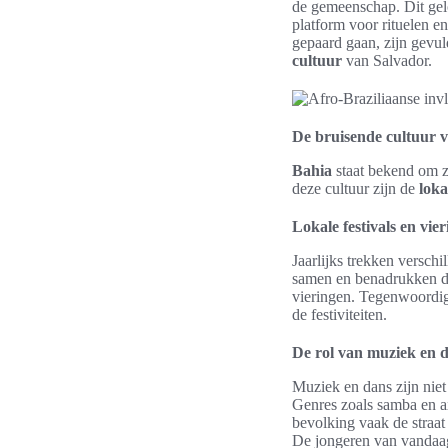
de gemeenschap. Dit gelo
platform voor rituelen 
gepaard gaan, zijn gevu
cultuur
van Salvador.
De bruisende cultuur 
Bahia
staat bekend om zi
deze cultuur zijn de
loka
Lokale festivals en vie
Jaarlijks trekken verschi
samen en benadrukken de
vieringen. Tegenwoordig
de festiviteiten.
De rol van muziek en 
Muziek en dans zijn niet
Genres zoals samba en axé
bevolking vaak de straat
De jongeren van vandaag 