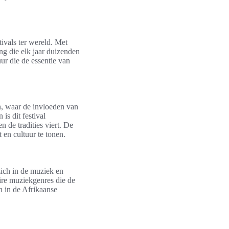
ivals ter wereld. Met
ng die elk jaar duizenden
ur die de essentie van
n, waar de invloeden van
is dit festival
n de tradities viert. De
 en cultuur te tonen.
zich in de muziek en
aire muziekgenres die de
n in de Afrikaanse