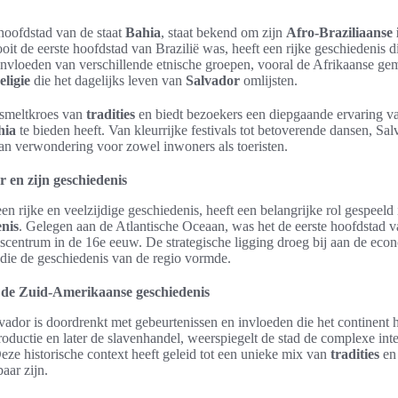
 hoofdstad van de staat
Bahia
, staat bekend om zijn
Afro-Braziliaanse 
ooit de eerste hoofdstad van Brazilië was, heeft een rijke geschiedenis di
nvloeden van verschillende etnische groepen, vooral de Afrikaanse gem
eligie
die het dagelijks leven van
Salvador
omlijsten.
 smeltkroes van
tradities
en biedt bezoekers een diepgaande ervaring van
hia
te bieden heeft. Van kleurrijke festivals tot betoverende dansen, Sa
van verwondering voor zowel inwoners als toeristen.
r en zijn geschiedenis
een rijke en veelzijdige geschiedenis, heeft een belangrijke rol gespeeld
nis
. Gelegen aan de Atlantische Oceaan, was het de eerste hoofdstad v
lscentrum in de 16e eeuw. De strategische ligging droeg bij aan de ec
g die de geschiedenis van de regio vormde.
n de Zuid-Amerikaanse geschiedenis
vador is doordrenkt met gebeurtenissen en invloeden die het continent
oductie en later de slavenhandel, weerspiegelt de stad de complexe inte
Deze historische context heeft geleid tot een unieke mix van
tradities
en 
aar zijn.