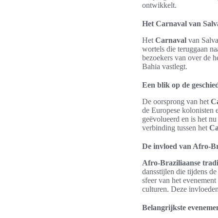
ontwikkelt.
Het Carnaval van Sal
Het
Carnaval
van Salva
wortels die teruggaan na
bezoekers van over de he
Bahia vastlegt.
Een blik op de geschie
De oorsprong van het
C
de Europese kolonisten e
geëvolueerd en is het nu 
verbinding tussen het
Ca
De invloed van Afro-Bra
Afro-Braziliaanse tradi
dansstijlen die tijdens d
sfeer van het evenement 
culturen. Deze invloeden
Belangrijkste eveneme