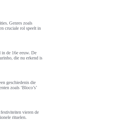
ties. Genres zoals
n cruciale rol speelt in
l in de 16e eeuw. De
ourinho, die nu erkend is
een geschiedenis die
enten zoals ‘Bloco’s’
festiviteiten vieren de
onele rituelen.