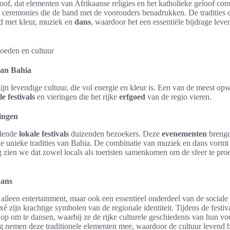
of, dat elementen van Afrikaanse religies en het katholieke geloof com
en ceremonies die de band met de voorouders benadrukken. De tradities
ld met kleur, muziek en
dans
, waardoor het een essentiële bijdrage leve
van Bahia
jn levendige cultuur, die vol energie en kleur is. Een van de meest o
le festivals
en vieringen die het rijke
erfgoed
van de regio vieren.
ringen
llende
lokale festivals
duizenden bezoekers. Deze
evenementen
breng
 unieke tradities van Bahia. De combinatie van muziek en dans vormt
 zien we dat zowel locals als toeristen samenkomen om de sfeer te pro
dans
 alleen entertainment, maar ook een essentieel onderdeel van de sociale
 zijn krachtige symbolen van de regionale identiteit. Tijdens de festiva
 op om te dansen, waarbij ze de rijke culturele geschiedenis van hun vo
nemen deze traditionele elementen mee, waardoor de cultuur levend bli