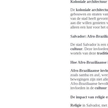
Koloniale architectuur
De
koloniale architect
gebouwen en straten van 
van de stad heeft gevorm
aan die willen genieten 
alleen een lust voor het 
Salvador: Afro-Brazili
De stad Salvador is een 
cultuur
. Deze invloeden 
wortels van deze
traditi
Hoe Afro-Braziliaanse
Afro-Braziliaanse invl
zoals samba en axé, weer
bewegingen zijn niet all
Afro-Braziliaanse bevolki
invloeden in de
cultuur
De impact van religie e
Religie
in Salvador, met