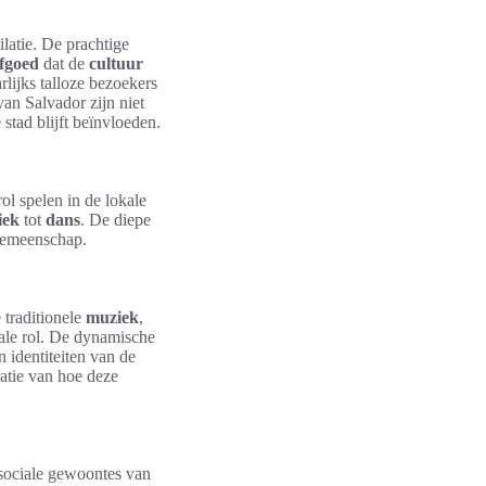
ilatie. De prachtige
fgoed
dat de
cultuur
lijks talloze bezoekers
an Salvador zijn niet
 stad blijft beïnvloeden.
l spelen in de lokale
iek
tot
dans
. De diepe
 gemeenschap.
 traditionele
muziek
,
ale rol. De dynamische
 identiteiten van de
ratie van hoe deze
 sociale gewoontes van