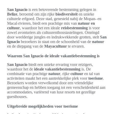
San Ignacio
is een betoverende bestemming gelegen in
Belize
, beroemd om zijn rijke
biodiversiteit
en unieke
culturele erfgoed. Deze stad, genesteld nabij de Mopan- en
Macal-rivieren, biedt een prachtige mix van
natuur en
cultuur
, waardoor het een ideale
reisbestemming
is voor
zowel avonturiers als cultuurenthousiastelingen. Omringd
door weelderige jungles en indrukwekkende grotten, stelt
San
Ignacio
bezoekers in staat om de schoonheid van de
natuur
en de diepgang van de
Mayacultuur
te ervaren.
Waarom San Ignacio de ideale vakantiebestemming is
San Ignacio
biedt een unieke ervaring voor reizigers,
waardoor het de
ideale vakantiebestemming
is. De
combinatie van prachtige
natuur
, rijke
cultuur
en tal van
activiteiten maakt het een aantrekkelijke plek voor
toerisme
.
Bezoekers worden verwelkomd door een vriendelijke
gemeenschap en hebben toegang tot een verscheidenheid aan
accommodaties, variërend van luxe resorts tot gezellige
guesthouses.
Uitgebreide mogelijkheden voor toerisme