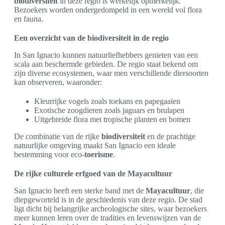
biodiversiteit
in deze regio is werkelijk opmerkelijk.
Bezoekers worden ondergedompeld in een wereld vol flora
en fauna.
Een overzicht van de biodiversiteit in de regio
In San Ignacio kunnen natuurliefhebbers genieten van een
scala aan beschermde gebieden. De regio staat bekend om
zijn diverse ecosystemen, waar men verschillende diersoorten
kan observeren, waaronder:
Kleurrijke vogels zoals toekans en papegaaien
Exotische zoogdieren zoals jaguars en brulapen
Uitgebreide flora met tropische planten en bomen
De combinatie van de rijke
biodiversiteit
en de prachtige
natuurlijke omgeving maakt San Ignacio een ideale
bestemming voor eco-
toerisme
.
De rijke culturele erfgoed van de Mayacultuur
San Ignacio heeft een sterke band met de
Mayacultuur
, die
diepgeworteld is in de geschiedenis van deze regio. De stad
ligt dicht bij belangrijke archeologische sites, waar bezoekers
meer kunnen leren over de tradities en levenswijzen van de