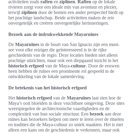
activiteiten zoals
raften
en
ziplinen
.
Raften
op de lokale
rivieren zorgt voor een ideale mix van avontuur en plezier,
terwijl
ziplinen
door de bomen een ander perspectief biedt op
het prachtige landschap. Beide activiteiten maken de reis
onvergetelijk en creëren onvergetelijke herinneringen.
Bezoek aan de indrukwekkende Mayaruïnes
De
Mayaruïnes
in de buurt van San Ignacio zijn een must-
see voor elke reiziger die geïnteresseerd is in de rijke
geschiedenis van de regio. Deze locaties bieden niet alleen
prachtige uitzichten, maar ook een diepgaand inzicht in het
historisch erfgoed
van de Maya-
cultuur
. Door de eeuwen
heen hebben de ruïnes een prominente rol gespeeld in de
ontwikkeling van de lokale samenleving.
De betekenis van het historisch erfgoed
Het
historisch erfgoed
van de
Mayaruïnes
laat zien hoe de
Maya’s ooit bloeiden in deze vruchtbare omgeving. Deze sites
weerspiegelen de architectonische vaardigheden en de
complexiteit van hun sociale structuur. Een
bezoek
aan deze
ruïnes kan bezoekers helpen om meer te leren over de rituelen
en tradities die de Maya-cultuur zo uniek maakten. Het is niet
alleen een kans om de geschiedenis te verkennen, maar ook