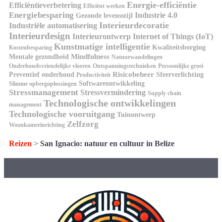
Energie-efficiëntie
Efficiëntieverbetering
Efficiënt werken
Energiebesparing
Industrie 4.0
Gezonde levensstijl
Interieurdecoratie
Industriële automatisering
Interieurdesign
Interieurontwerp
Internet of Things (IoT)
Kunstmatige intelligentie
Kwaliteitsborging
Kostenbesparing
Mindfulness
Mentale gezondheid
Natuurwandelingen
Onderhoudsvriendelijke vloeren
Ontspanningstechnieken
Persoonlijke groei
Risicobeheer
Preventief onderhoud
Sfeerverlichting
Productiviteit
Softwareontwikkeling
Slimme opbergoplossingen
Stressmanagement
Stressvermindering
Supply chain
Technologische ontwikkelingen
management
Technologische vooruitgang
Tuinontwerp
Zelfzorg
Woonkamerinrichting
Reizen
>
San Ignacio: natuur en cultuur in Belize