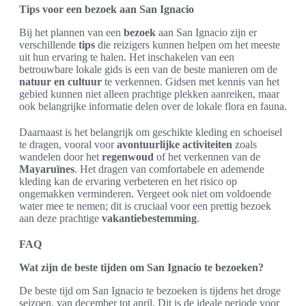
Tips voor een bezoek aan San Ignacio
Bij het plannen van een
bezoek
aan San Ignacio zijn er
verschillende
tips
die reizigers kunnen helpen om het meeste
uit hun ervaring te halen. Het inschakelen van een
betrouwbare lokale gids is een van de beste manieren om de
natuur en cultuur
te verkennen. Gidsen met kennis van het
gebied kunnen niet alleen prachtige plekken aanreiken, maar
ook belangrijke informatie delen over de lokale flora en fauna.
Daarnaast is het belangrijk om geschikte kleding en schoeisel
te dragen, vooral voor
avontuurlijke activiteiten
zoals
wandelen door het
regenwoud
of het verkennen van de
Mayaruïnes
. Het dragen van comfortabele en ademende
kleding kan de ervaring verbeteren en het risico op
ongemakken verminderen. Vergeet ook niet om voldoende
water mee te nemen; dit is cruciaal voor een prettig bezoek
aan deze prachtige
vakantiebestemming
.
FAQ
Wat zijn de beste tijden om San Ignacio te bezoeken?
De beste tijd om San Ignacio te bezoeken is tijdens het droge
seizoen, van december tot april. Dit is de ideale periode voor