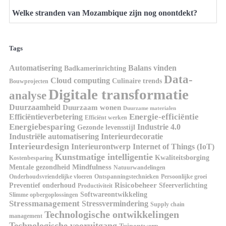
Welke stranden van Mozambique zijn nog onontdekt?
Tags
Automatisering
Balans vinden
Badkamerinrichting
Data-
Cloud computing
Culinaire trends
Bouwprojecten
Digitale transformatie
analyse
Duurzaamheid
Duurzaam wonen
Duurzame materialen
Energie-efficiëntie
Efficiëntieverbetering
Efficiënt werken
Energiebesparing
Industrie 4.0
Gezonde levensstijl
Industriële automatisering
Interieurdecoratie
Interieurdesign
Interieurontwerp
Internet of Things (IoT)
Kunstmatige intelligentie
Kwaliteitsborging
Kostenbesparing
Mindfulness
Mentale gezondheid
Natuurwandelingen
Onderhoudsvriendelijke vloeren
Ontspanningstechnieken
Persoonlijke groei
Risicobeheer
Preventief onderhoud
Sfeerverlichting
Productiviteit
Softwareontwikkeling
Slimme opbergoplossingen
Stressmanagement
Stressvermindering
Supply chain
Technologische ontwikkelingen
management
Technologische vooruitgang