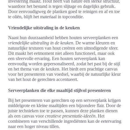
investering maakt. Hout heeft van nature een sterke structuur,
waardoor het bestand is tegen slijtage en dagelijks gebruik.
Door eenvoudigweg de planken goed te reinigen en af en toe
te oliën, blijft het materiaal in topconditie.
Vriendelijke uitstraling in de keuken
Naast hun duurzaamheid hebben houten serveerplanken een
vriendelijke uitstraling in de keuken
. De warme kleuren en
natuurlijke texturen van hout creëren een uitnodigende sfeer.
Dit maakt het eetmoment niet alleen functioneel, maar ook
een sfeervolle ervaring. Een houten serveerplank kan
eenvoudig worden gepersonaliseerd, zodat het past bij de stijl
en het thema van de keuken. Het biedt een prachtige canvas
voor het presenteren van voedsel, waarbij de natuurlijke kleur
van het hout de gerechten accentueert.
Serveerplanken die elke maaltijd stijlvol presenteren
Bij het presenteren van gerechten op een serveerplank krijgen
middelgrote en kleine maaltijden een bijzondere flair. Door de
juiste technieken toe te passen, kunnen deze planken dienen
als een canvas voor
creatieve presentatie-ideeën
. Het
combineren van verschillende ingrediënten kan de eetervaring
naar een hoger niveau tillen.