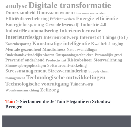
Digitale transformatie
analyse
Duurzaamheid
Duurzaam wonen
Duurzame materialen
Energie-efficiëntie
Efficiëntieverbetering
Efficiënt werken
Energiebesparing
Industrie 4.0
Gezonde levensstijl
Interieurdecoratie
Industriële automatisering
Interieurdesign
Interieurontwerp
Internet of Things (IoT)
Kunstmatige intelligentie
Kwaliteitsborging
Kostenbesparing
Mindfulness
Mentale gezondheid
Natuurwandelingen
Onderhoudsvriendelijke vloeren
Ontspanningstechnieken
Persoonlijke groei
Risicobeheer
Preventief onderhoud
Sfeerverlichting
Productiviteit
Softwareontwikkeling
Slimme opbergoplossingen
Stressmanagement
Stressvermindering
Supply chain
Technologische ontwikkelingen
management
Technologische vooruitgang
Tuinontwerp
Zelfzorg
Woonkamerinrichting
Tuin
>
Sierbomen die Je Tuin Elegantie en Schaduw
Brengen