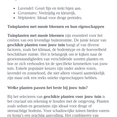
Lavendel:
Geurt fijn en trekt bijen aan.
Geraniums:
Veelzijdig en kleurrijk.
Vetplanten:
Ideaal voor droge periodes.
Tuinplanten met mooie bloemen en hun eigenschappen
Tuinplanten met mooie bloemen
zijn essentieel voor het
creëren van een levendige buitenruimte. De juiste keuze van
geschikte planten voor jouw tuin
hangt af van diverse
factoren, zoals het klimaat, de bodemtype en de hoeveelheid
beschikbare ruimte. Het is belangrijk om te kijken naar de
groeiomstandigheden van verschillende soorten planten en
hoe ze zich verhouden tot de specifieke kenmerken van jouw
tuin. Enkele populaire keuzes zijn onder andere rozen,
lavendel en zonnehoed, die niet alleen visueel aantrekkelijk
zijn maar ook een reeks unieke eigenschappen hebben.
Welke planten passen het beste bij jouw tuin?
Bij het selecteren van
geschikte planten voor jouw tuin
is
het cruciaal om rekening te houden met de omgeving. Planten
zoals sedum en geraniums zijn ideaal voor droge of
steenachtige bodems. Voor schaduwrijke tuinen bieden varens
en hosta’s een prachtig aanvulling. Het combineren van