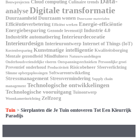
Data-
Cloud computing
Culinaire trends
Bouwprojecten
Digitale transformatie
analyse
Duurzaamheid
Duurzaam wonen
Duurzame materialen
Energie-efficiëntie
Efficiëntieverbetering
Efficiënt werken
Energiebesparing
Industrie 4.0
Gezonde levensstijl
Interieurdecoratie
Industriële automatisering
Interieurdesign
Interieurontwerp
Internet of Things (IoT)
Kunstmatige intelligentie
Kwaliteitsborging
Kostenbesparing
Mindfulness
Mentale gezondheid
Natuurwandelingen
Onderhoudsvriendelijke vloeren
Ontspanningstechnieken
Persoonlijke groei
Risicobeheer
Preventief onderhoud
Sfeerverlichting
Productiviteit
Softwareontwikkeling
Slimme opbergoplossingen
Stressmanagement
Stressvermindering
Supply chain
Technologische ontwikkelingen
management
Technologische vooruitgang
Tuinontwerp
Zelfzorg
Woonkamerinrichting
Tuin
>
Sierplanten die Je Tuin omtoveren Tot Een Kleurrijk
Paradijs