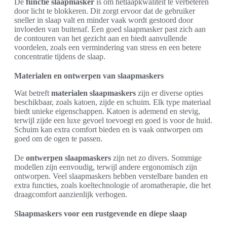
De
functie slaapmasker
is om hetlaapkwaliteit te verbeteren
door licht te blokkeren. Dit zorgt ervoor dat de gebruiker
sneller in slaap valt en minder vaak wordt gestoord door
invloeden van buitenaf. Een goed slaapmasker past zich aan
de contouren van het gezicht aan en biedt aanvullende
voordelen, zoals een vermindering van stress en een betere
concentratie tijdens de slaap.
Materialen en ontwerpen van slaapmaskers
Wat betreft
materialen slaapmaskers
zijn er diverse opties
beschikbaar, zoals katoen, zijde en schuim. Elk type materiaal
biedt unieke eigenschappen. Katoen is ademend en stevig,
terwijl zijde een luxe gevoel toevoegt en goed is voor de huid.
Schuim kan extra comfort bieden en is vaak ontworpen om
goed om de ogen te passen.
De
ontwerpen slaapmaskers
zijn net zo divers. Sommige
modellen zijn eenvoudig, terwijl andere ergonomisch zijn
ontworpen. Veel slaapmaskers hebben verstelbare banden en
extra functies, zoals koeltechnologie of aromatherapie, die het
draagcomfort aanzienlijk verhogen.
Slaapmaskers voor een rustgevende en diepe slaap