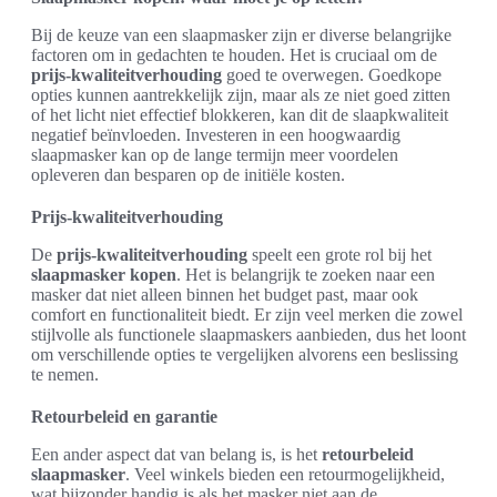
Bij de keuze van een slaapmasker zijn er diverse belangrijke
factoren om in gedachten te houden. Het is cruciaal om de
prijs-kwaliteitverhouding
goed te overwegen. Goedkope
opties kunnen aantrekkelijk zijn, maar als ze niet goed zitten
of het licht niet effectief blokkeren, kan dit de slaapkwaliteit
negatief beïnvloeden. Investeren in een hoogwaardig
slaapmasker kan op de lange termijn meer voordelen
opleveren dan besparen op de initiële kosten.
Prijs-kwaliteitverhouding
De
prijs-kwaliteitverhouding
speelt een grote rol bij het
slaapmasker kopen
. Het is belangrijk te zoeken naar een
masker dat niet alleen binnen het budget past, maar ook
comfort en functionaliteit biedt. Er zijn veel merken die zowel
stijlvolle als functionele slaapmaskers aanbieden, dus het loont
om verschillende opties te vergelijken alvorens een beslissing
te nemen.
Retourbeleid en garantie
Een ander aspect dat van belang is, is het
retourbeleid
slaapmasker
. Veel winkels bieden een retourmogelijkheid,
wat bijzonder handig is als het masker niet aan de