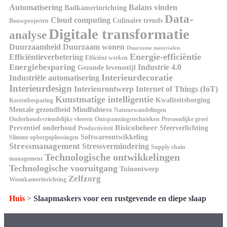
Automatisering
Balans vinden
Badkamerinrichting
Data-
Cloud computing
Culinaire trends
Bouwprojecten
Digitale transformatie
analyse
Duurzaamheid
Duurzaam wonen
Duurzame materialen
Energie-efficiëntie
Efficiëntieverbetering
Efficiënt werken
Energiebesparing
Industrie 4.0
Gezonde levensstijl
Interieurdecoratie
Industriële automatisering
Interieurdesign
Interieurontwerp
Internet of Things (IoT)
Kunstmatige intelligentie
Kwaliteitsborging
Kostenbesparing
Mindfulness
Mentale gezondheid
Natuurwandelingen
Onderhoudsvriendelijke vloeren
Ontspanningstechnieken
Persoonlijke groei
Risicobeheer
Preventief onderhoud
Sfeerverlichting
Productiviteit
Softwareontwikkeling
Slimme opbergoplossingen
Stressmanagement
Stressvermindering
Supply chain
Technologische ontwikkelingen
management
Technologische vooruitgang
Tuinontwerp
Zelfzorg
Woonkamerinrichting
Huis
>
Slaapmaskers voor een rustgevende en diepe slaap