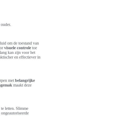
 ouder.
eluid om de toestand van
oor
visuele controle
toe
lang kan zijn voor het
tischer en effectiever in
orpen met
belangrijke
sgemak
maakt deze
 te letten. Slimme
m ongeautoriseerde