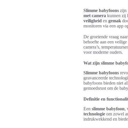
Slimme babyfoons
zijn
met camera
kunnen zij 
veiligheid
en
gemak
doo
monitoren via een app op
De groeiende vraag naar
behoefte aan een veilig
camera’s, temperatuurse
voor moderne ouders.
Wat zijn slimme babyf
Slimme babyfoons
revo
geavanceerde technolog
babyfoons bieden niet al
gemoedsrust om de baby 
Definitie en functionali
Een
slimme babyfoon
,
technologie
om zowel au
indrukwekkend en biede