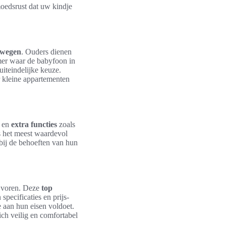
oedsrust dat uw kindje
rwegen
. Ouders dienen
amer waar de babyfoon in
uiteindelijke keuze.
r kleine appartementen
r en
extra functies
zoals
s het meest waardevol
 bij de behoeften van hun
 voren. Deze
top
pecificaties en prijs-
e aan hun eisen voldoet.
ich veilig en comfortabel