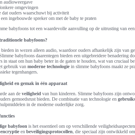
en audioweergave
donkere omgevingen
dat ouders waarschuwt bij activiteit
een ingebouwde spreker om met de baby te praten
mme babyfoons tot een waardevolle aanvulling op de uitrusting van een
 traditionele babyfoons?
bieden in wezen alleen audio, waardoor ouders afhankelijk zijn van g
 Slimme babyfoons daarentegen bieden een uitgebreidere benadering d
rs in staat om hun baby beter in de gaten te houden, wat van cruciaal be
et gebruik van
moderne technologie
in slimme babyfoons maakt ze prak
ssieke tegenhangers.
ligheid en gemak in één apparaat
arde aan de
veiligheid
van hun kinderen. Slimme babyfoons zijn ontw
uders gemoedsrust bieden. De combinatie van technologie en
gebruik
 hulpmiddelen in de moderne ouderlijke zorg.
functies
ilige babyfoon
is het essentieel om op verschillende veiligheidsaspecten
e
encryptie
en
beveiligingsprotocollen
, die speciaal zijn ontwikkeld o