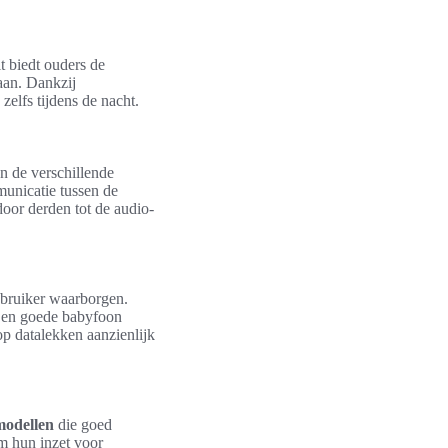
it biedt ouders de
aan. Dankzij
elfs tijdens de nacht.
n de verschillende
unicatie tussen de
oor derden tot de audio-
ebruiker waarborgen.
. Een goede babyfoon
op datalekken aanzienlijk
modellen
die goed
m hun inzet voor