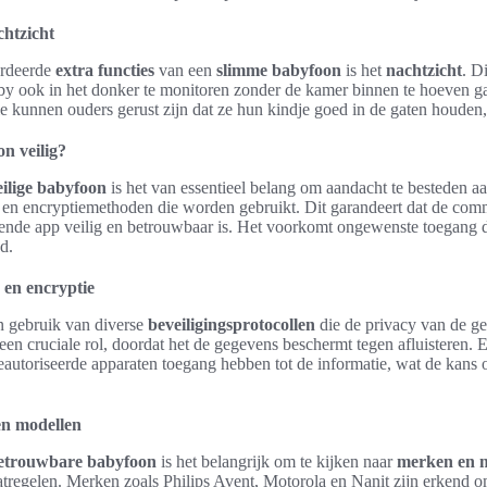
chtzicht
ardeerde
extra functies
van een
slimme babyfoon
is het
nachtzicht
. D
y ook in het donker te monitoren zonder de kamer binnen te hoeven g
 kunnen ouders gerust zijn dat ze hun kindje goed in de gaten houden, z
n veilig?
eilige babyfoon
is het van essentieel belang om aandacht te besteden aa
en encryptiemethoden die worden gebruikt. Dit garandeert dat de comm
ende app veilig en betrouwbaar is. Het voorkomt ongewenste toegang d
d.
 en encryptie
n gebruik van diverse
beveiligingsprotocollen
die de privacy van de g
 een cruciale rol, doordat het de gegevens beschermt tegen afluisteren
geautoriseerde apparaten toegang hebben tot de informatie, wat de kans 
n modellen
etrouwbare babyfoon
is het belangrijk om te kijken naar
merken en 
tregelen. Merken zoals Philips Avent, Motorola en Nanit zijn erkend o