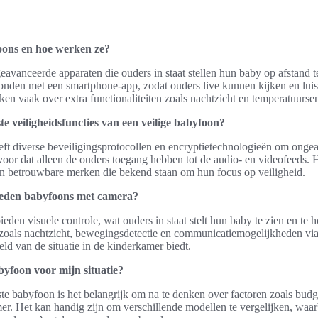
oons en hoe werken ze?
avanceerde apparaten die ouders in staat stellen hun baby op afstand t
onden met een smartphone-app, zodat ouders live kunnen kijken en luis
n vaak over extra functionaliteiten zoals nachtzicht en temperatuurse
te veiligheidsfuncties van een veilige babyfoon?
ft diverse beveiligingsprotocollen en encryptietechnologieën om ongea
oor dat alleen de ouders toegang hebben tot de audio- en videofeeds. H
n betrouwbare merken die bekend staan om hun focus op veiligheid.
bieden babyfoons met camera?
den visuele controle, wat ouders in staat stelt hun baby te zien en te 
s zoals nachtzicht, bewegingsdetectie en communicatiemogelijkheden v
eld van de situatie in de kinderkamer biedt.
byfoon voor mijn situatie?
ste babyfoon is het belangrijk om na te denken over factoren zoals budg
er. Het kan handig zijn om verschillende modellen te vergelijken, waa