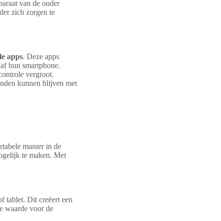
paraat van de ouder
der zich zorgen te
le apps
. Deze apps
naf hun smartphone.
ontrole vergroot.
bonden kunnen blijven met
tabele manier in de
gelijk te maken. Met
 tablet. Dit creëert een
te waarde voor de