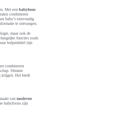
nen. Met een
babyfoon
araten combineren
hun baby’s eenvoudig
nformatie te ontvangen.
ologie, maar ook de
langrijke functies zoals
aar hulpmiddel zijn
ten combineren
rschap. Slimme
 krijgen. Het biedt
kmaakt van
moderne
e babyfoons zijn