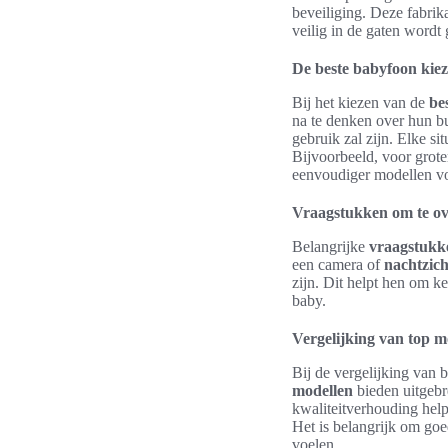
beveiliging. Deze fabrik
veilig in de gaten wordt
De beste babyfoon kiez
Bij het kiezen van de
be
na te denken over hun bu
gebruik zal zijn. Elke si
Bijvoorbeeld, voor grote
eenvoudiger modellen v
Vraagstukken om te o
Belangrijke
vraagstukk
een camera of
nachtzich
zijn. Dit helpt hen om k
baby.
Vergelijking van top m
Bij de vergelijking va
modellen
bieden uitgebre
kwaliteitverhouding hel
Het is belangrijk om goe
voelen.