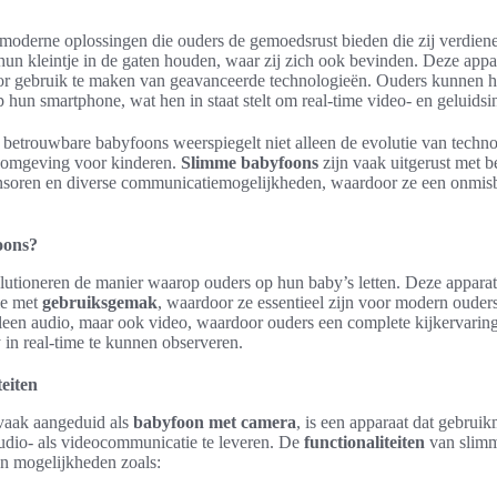
 moderne oplossingen die ouders de gemoedsrust bieden die zij verdie
hun kleintje in de gaten houden, waar zij zich ook bevinden. Deze app
r gebruik te maken van geavanceerde technologieën. Ouders kunnen 
 hun smartphone, wat hen in staat stelt om real-time video- en geluidsi
 betrouwbare babyfoons weerspiegelt niet alleen de evolutie van techn
e omgeving voor kinderen.
Slimme babyfoons
zijn vaak uitgerust met be
nsoren en diverse communicatiemogelijkheden, waardoor ze een onmisb
oons?
lutioneren de manier waarop ouders op hun baby’s letten. Deze appara
ie met
gebruiksgemak
, waardoor ze essentieel zijn voor modern oude
leen audio, maar ook video, waardoor ouders een complete kijkervaring
in real-time te kunnen observeren.
teiten
 vaak aangeduid als
babyfoon met camera
, is een apparaat dat gebrui
dio- als videocommunicatie te leveren. De
functionaliteiten
van slimm
n mogelijkheden zoals: