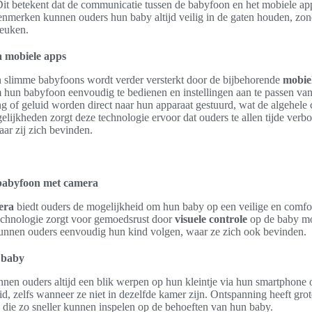
it betekent dat de communicatie tussen de babyfoon en het mobiele ap
kenmerken kunnen ouders hun baby altijd veilig in de gaten houden, zon
reuken.
 mobiele apps
 slimme babyfoons wordt verder versterkt door de bijbehorende
mobie
om hun babyfoon eenvoudig te bedienen en instellingen aan te passen va
of geluid worden direct naar hun apparaat gestuurd, wat de algehele c
elijkheden zorgt deze technologie ervoor dat ouders te allen tijde ver
aar zij zich bevinden.
babyfoon met camera
era
biedt ouders de mogelijkheid om hun baby op een veilige en comfor
echnologie zorgt voor gemoedsrust door
visuele controle
op de baby mo
nnen ouders eenvoudig hun kind volgen, waar ze zich ook bevinden.
 baby
nen ouders altijd een blik werpen op hun kleintje via hun smartphone of
, zelfs wanneer ze niet in dezelfde kamer zijn. Ontspanning heeft gro
 die zo sneller kunnen inspelen op de behoeften van hun baby.