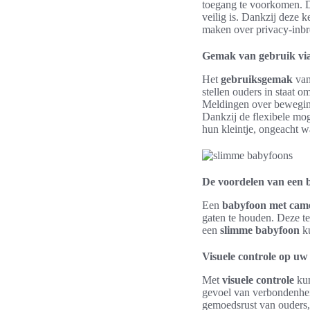
toegang te voorkomen. D
veilig is. Dankzij deze 
maken over privacy-inb
Gemak van gebruik via
Het
gebruiksgemak
van
stellen ouders in staat 
Meldingen over beweging 
Dankzij de flexibele mog
hun kleintje, ongeacht w
De voordelen van een 
Een
babyfoon met cam
gaten te houden. Deze t
een
slimme babyfoon
ku
Visuele controle op uw
Met
visuele controle
kun
gevoel van verbondenheid
gemoedsrust van ouders,