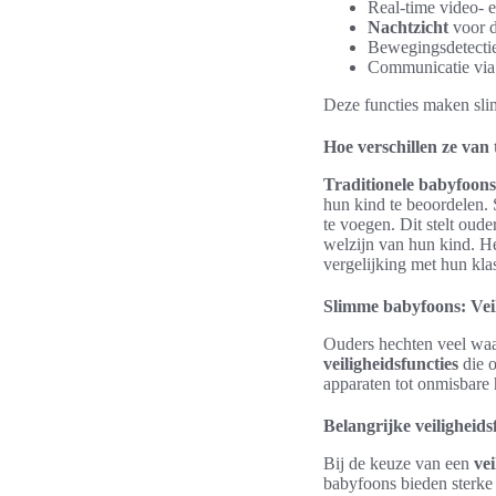
Real-time video- 
Nachtzicht
voor 
Bewegingsdetectie 
Communicatie via 
Deze functies maken sli
Hoe verschillen ze van
Traditionele babyfoons
hun kind te beoordelen.
te voegen. Dit stelt oude
welzijn van hun kind. H
vergelijking met hun kla
Slimme babyfoons: Vei
Ouders hechten veel wa
veiligheidsfuncties
die o
apparaten tot onmisbare
Belangrijke veiligheids
Bij de keuze van een
ve
babyfoons bieden sterk