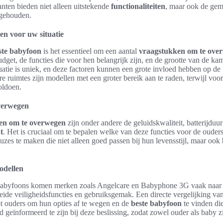
anten bieden niet alleen uitstekende
functionaliteiten
, maar ook de gem
 gehouden.
en voor uw situatie
ste babyfoon
is het essentieel om een aantal
vraagstukken om te ove
dget, de functies die voor hen belangrijk zijn, en de grootte van de k
tuatie is uniek, en deze factoren kunnen een grote invloed hebben op de 
re ruimtes zijn modellen met een groter bereik aan te raden, terwijl voo
oldoen.
verwegen
en om te overwegen
zijn onder andere de geluidskwaliteit, batterijduu
t
. Het is cruciaal om te bepalen welke van deze functies voor de ouder
euzes te maken die niet alleen goed passen bij hun levensstijl, maar ook
odellen
n babyfoons komen merken zoals Angelcare en Babyphone 3G vaak naar
ide veiligheidsfuncties en gebruiksgemak. Een directe vergelijking van s
pt ouders om hun opties af te wegen en de
beste babyfoon
te vinden di
d geïnformeerd te zijn bij deze beslissing, zodat zowel ouder als baby z