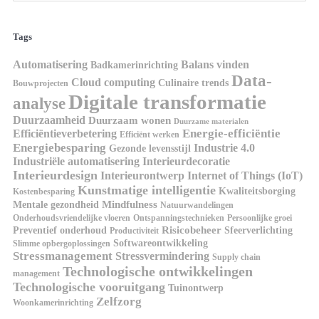
Tags
Automatisering
Balans vinden
Badkamerinrichting
Data-
Cloud computing
Culinaire trends
Bouwprojecten
Digitale transformatie
analyse
Duurzaamheid
Duurzaam wonen
Duurzame materialen
Energie-efficiëntie
Efficiëntieverbetering
Efficiënt werken
Energiebesparing
Industrie 4.0
Gezonde levensstijl
Industriële automatisering
Interieurdecoratie
Interieurdesign
Interieurontwerp
Internet of Things (IoT)
Kunstmatige intelligentie
Kwaliteitsborging
Kostenbesparing
Mindfulness
Mentale gezondheid
Natuurwandelingen
Onderhoudsvriendelijke vloeren
Ontspanningstechnieken
Persoonlijke groei
Risicobeheer
Preventief onderhoud
Sfeerverlichting
Productiviteit
Softwareontwikkeling
Slimme opbergoplossingen
Stressmanagement
Stressvermindering
Supply chain
Technologische ontwikkelingen
management
Technologische vooruitgang
Tuinontwerp
Zelfzorg
Woonkamerinrichting