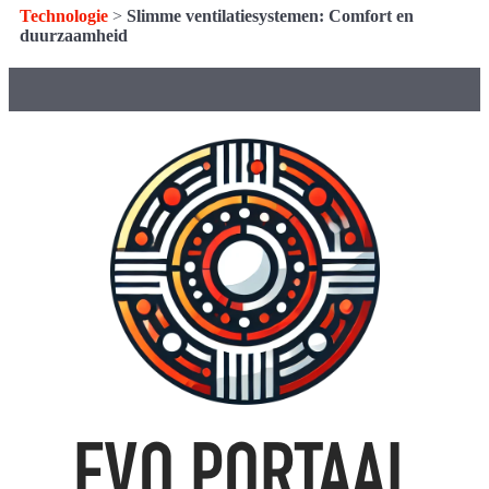
Technologie
>
Slimme ventilatiesystemen: Comfort en
duurzaamheid