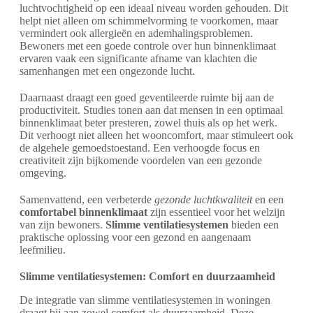
luchtvochtigheid op een ideaal niveau worden gehouden. Dit
helpt niet alleen om schimmelvorming te voorkomen, maar
vermindert ook allergieën en ademhalingsproblemen.
Bewoners met een goede controle over hun binnenklimaat
ervaren vaak een significante afname van klachten die
samenhangen met een ongezonde lucht.
Daarnaast draagt een goed geventileerde ruimte bij aan de
productiviteit. Studies tonen aan dat mensen in een optimaal
binnenklimaat beter presteren, zowel thuis als op het werk.
Dit verhoogt niet alleen het wooncomfort, maar stimuleert ook
de algehele gemoedstoestand. Een verhoogde focus en
creativiteit zijn bijkomende voordelen van een gezonde
omgeving.
Samenvattend, een verbeterde
gezonde luchtkwaliteit
en een
comfortabel binnenklimaat
zijn essentieel voor het welzijn
van zijn bewoners.
Slimme ventilatiesystemen
bieden een
praktische oplossing voor een gezond en aangenaam
leefmilieu.
Slimme ventilatiesystemen: Comfort en duurzaamheid
De integratie van slimme ventilatiesystemen in woningen
draagt bij aan zowel comfort als duurzaamheid. Deze