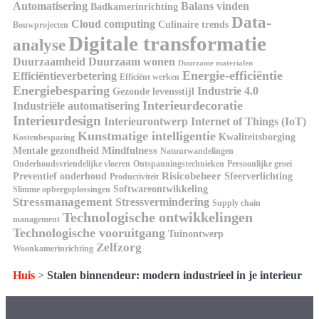
Automatisering
Balans vinden
Badkamerinrichting
Data-
Cloud computing
Culinaire trends
Bouwprojecten
Digitale transformatie
analyse
Duurzaamheid
Duurzaam wonen
Duurzame materialen
Energie-efficiëntie
Efficiëntieverbetering
Efficiënt werken
Energiebesparing
Industrie 4.0
Gezonde levensstijl
Interieurdecoratie
Industriële automatisering
Interieurdesign
Interieurontwerp
Internet of Things (IoT)
Kunstmatige intelligentie
Kwaliteitsborging
Kostenbesparing
Mindfulness
Mentale gezondheid
Natuurwandelingen
Onderhoudsvriendelijke vloeren
Ontspanningstechnieken
Persoonlijke groei
Risicobeheer
Preventief onderhoud
Sfeerverlichting
Productiviteit
Softwareontwikkeling
Slimme opbergoplossingen
Stressmanagement
Stressvermindering
Supply chain
Technologische ontwikkelingen
management
Technologische vooruitgang
Tuinontwerp
Zelfzorg
Woonkamerinrichting
Huis
>
Stalen binnendeur: modern industrieel in je interieur