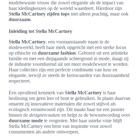
modebewuste vrouw die zowel elegantie als de impact van
haar kledingkeuzes op de wereld waardeert. Hierdoor zijn
Stella McCartney zijden tops
niet alleen prachtig, maar ook
duurzaam
.
Inleiding tot Stella McCartney
Stella McCartney
, een vooraanstaande naam in de
modewereld, heeft haar merk opgericht met een sterke focus
op ethische en
duurzame fashion
. Geboren uit een artistieke
familie en met een diepgaande achtergrond in mode, daagt zij
de industrie voortdurend uit om meer
modebewust
te worden.
Haar collecties zijn een perfecte combinatie van luxe en
elegantie, terwijl ze steeds de kernwaarden van duurzaamheid
respecteert.
Een opvallend kenmerk van
Stella McCartney
is haar
beslissing om geen leer of bont te gebruiken. In plaats daarvan
omarmt zij innovatieve materialen die zowel stijlvol als
ecologisch verantwoord zijn. Dit maakt haar tot een pionier
binnen de
designercouture
en helpt ze de bewustwording over
duurzame mode
te vergroten. Met haar unieke visie blijft
Stella McCartney een bron van inspiratie voor zowel
consumenten als andere ontwerpers.