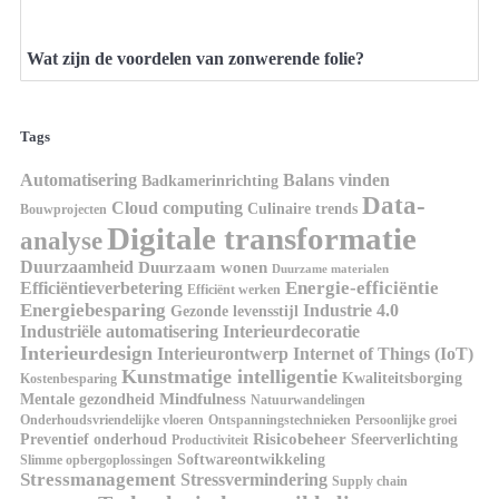
Wat zijn de voordelen van zonwerende folie?
Tags
Automatisering
Balans vinden
Badkamerinrichting
Data-
Cloud computing
Culinaire trends
Bouwprojecten
Digitale transformatie
analyse
Duurzaamheid
Duurzaam wonen
Duurzame materialen
Energie-efficiëntie
Efficiëntieverbetering
Efficiënt werken
Energiebesparing
Industrie 4.0
Gezonde levensstijl
Industriële automatisering
Interieurdecoratie
Interieurdesign
Interieurontwerp
Internet of Things (IoT)
Kunstmatige intelligentie
Kwaliteitsborging
Kostenbesparing
Mindfulness
Mentale gezondheid
Natuurwandelingen
Onderhoudsvriendelijke vloeren
Ontspanningstechnieken
Persoonlijke groei
Risicobeheer
Preventief onderhoud
Sfeerverlichting
Productiviteit
Softwareontwikkeling
Slimme opbergoplossingen
Stressmanagement
Stressvermindering
Supply chain