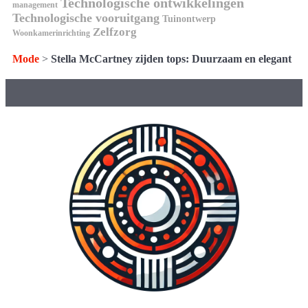
Technologische ontwikkelingen
management
Technologische vooruitgang
Tuinontwerp
Zelfzorg
Woonkamerinrichting
Mode
>
Stella McCartney zijden tops: Duurzaam en elegant