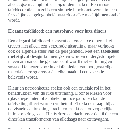
alledaagse maaltijd tot iets bijzonders maken. Een mooie
tafeldecoratie kan zelfs een simpele lunch omtoveren tot een
feestelijke aangelegenheid, waardoor elke maaltijd memorabel
wordt.
Elegant tafelkleed: een must-have voor luxe diners
Een
elegant tafelkleed
is essentieel voor luxe diners. Het
creëert niet alleen een verzorgde uitstraling, maar verhoogt
ook de algehele sfeer van de gelegenheid. Met een
tafelkleed
met stijlvol design
kunnen gasten worden ondergedompeld
in een ambiance die geassocieerd wordt met verfijning en
smaak. De keuze voor luxe tafelkleden van hoogwaardige
materialen zorgt ervoor dat elke maaltijd een speciale
belevenis wordt.
Kleur en patroonkeuze spelen ook een cruciale rol in het
benadrukken van de luxe uitstraling. Door te kiezen voor
rijke, diepe tinten of subtiele, tijdloze patronen kan de
tafelsetting direct worden verbeterd. Elke keus draagt bij aan
de visuele aantrekkingskracht en maakt een onvergetelijke
indruk op de gasten. Het is deze aandacht voor detail die een
diner kan transformeren van alledaags naar extravagant.