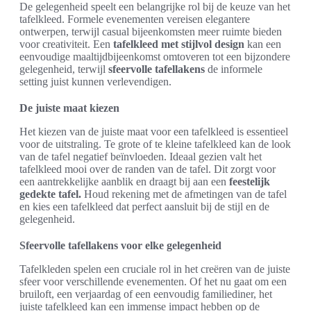
De gelegenheid speelt een belangrijke rol bij de keuze van het
tafelkleed. Formele evenementen vereisen elegantere
ontwerpen, terwijl casual bijeenkomsten meer ruimte bieden
voor creativiteit. Een
tafelkleed met stijlvol design
kan een
eenvoudige maaltijdbijeenkomst omtoveren tot een bijzondere
gelegenheid, terwijl
sfeervolle tafellakens
de informele
setting juist kunnen verlevendigen.
De juiste maat kiezen
Het kiezen van de juiste maat voor een tafelkleed is essentieel
voor de uitstraling. Te grote of te kleine tafelkleed kan de look
van de tafel negatief beïnvloeden. Ideaal gezien valt het
tafelkleed mooi over de randen van de tafel. Dit zorgt voor
een aantrekkelijke aanblik en draagt bij aan een
feestelijk
gedekte tafel.
Houd rekening met de afmetingen van de tafel
en kies een tafelkleed dat perfect aansluit bij de stijl en de
gelegenheid.
Sfeervolle tafellakens voor elke gelegenheid
Tafelkleden spelen een cruciale rol in het creëren van de juiste
sfeer voor verschillende evenementen. Of het nu gaat om een
bruiloft, een verjaardag of een eenvoudig familiediner, het
juiste tafelkleed kan een immense impact hebben op de