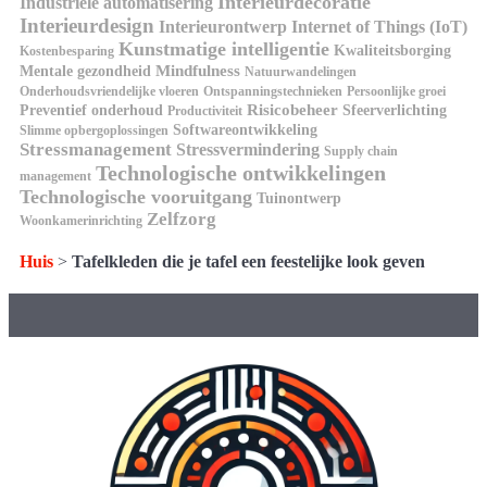
Interieurdecoratie
Industriële automatisering
Interieurdesign
Interieurontwerp
Internet of Things (IoT)
Kunstmatige intelligentie
Kwaliteitsborging
Kostenbesparing
Mindfulness
Mentale gezondheid
Natuurwandelingen
Onderhoudsvriendelijke vloeren
Ontspanningstechnieken
Persoonlijke groei
Risicobeheer
Preventief onderhoud
Sfeerverlichting
Productiviteit
Softwareontwikkeling
Slimme opbergoplossingen
Stressmanagement
Stressvermindering
Supply chain
Technologische ontwikkelingen
management
Technologische vooruitgang
Tuinontwerp
Zelfzorg
Woonkamerinrichting
Huis
>
Tafelkleden die je tafel een feestelijke look geven