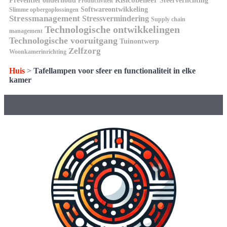
Risicobeheer
Preventief onderhoud
Sfeerverlichting
Productiviteit
Softwareontwikkeling
Slimme opbergoplossingen
Stressmanagement
Stressvermindering
Supply chain
Technologische ontwikkelingen
management
Technologische vooruitgang
Tuinontwerp
Zelfzorg
Woonkamerinrichting
Huis
>
Tafellampen voor sfeer en functionaliteit in elke
kamer