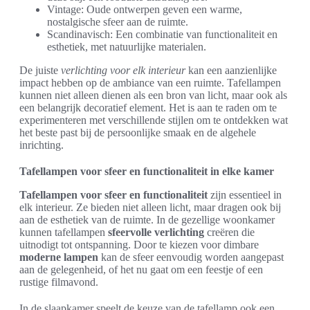
Vintage: Oude ontwerpen geven een warme,
nostalgische sfeer aan de ruimte.
Scandinavisch: Een combinatie van functionaliteit en
esthetiek, met natuurlijke materialen.
De juiste
verlichting voor elk interieur
kan een aanzienlijke
impact hebben op de ambiance van een ruimte. Tafellampen
kunnen niet alleen dienen als een bron van licht, maar ook als
een belangrijk decoratief element. Het is aan te raden om te
experimenteren met verschillende stijlen om te ontdekken wat
het beste past bij de persoonlijke smaak en de algehele
inrichting.
Tafellampen voor sfeer en functionaliteit in elke kamer
Tafellampen voor sfeer en functionaliteit
zijn essentieel in
elk interieur. Ze bieden niet alleen licht, maar dragen ook bij
aan de esthetiek van de ruimte. In de gezellige woonkamer
kunnen tafellampen
sfeervolle verlichting
creëren die
uitnodigt tot ontspanning. Door te kiezen voor dimbare
moderne lampen
kan de sfeer eenvoudig worden aangepast
aan de gelegenheid, of het nu gaat om een feestje of een
rustige filmavond.
In de slaapkamer speelt de keuze van de tafellamp ook een