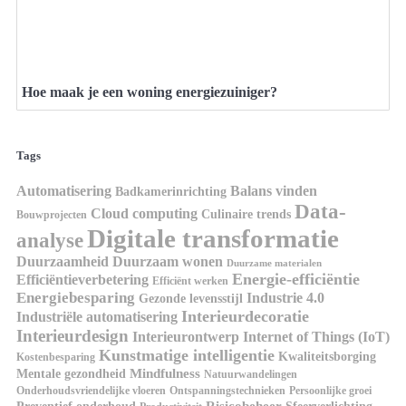
Hoe maak je een woning energiezuiniger?
Tags
Automatisering
Balans vinden
Badkamerinrichting
Data-
Cloud computing
Culinaire trends
Bouwprojecten
Digitale transformatie
analyse
Duurzaamheid
Duurzaam wonen
Duurzame materialen
Energie-efficiëntie
Efficiëntieverbetering
Efficiënt werken
Energiebesparing
Industrie 4.0
Gezonde levensstijl
Interieurdecoratie
Industriële automatisering
Interieurdesign
Interieurontwerp
Internet of Things (IoT)
Kunstmatige intelligentie
Kwaliteitsborging
Kostenbesparing
Mindfulness
Mentale gezondheid
Natuurwandelingen
Onderhoudsvriendelijke vloeren
Ontspanningstechnieken
Persoonlijke groei