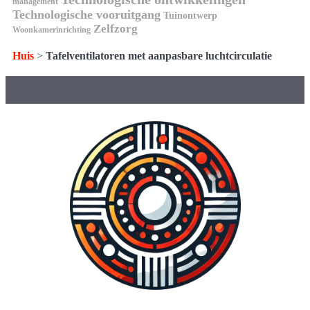
management
Technologische vooruitgang
Tuinontwerp
Zelfzorg
Woonkamerinrichting
Huis
>
Tafelventilatoren met aanpasbare luchtcirculatie