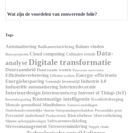
Wat zijn de voordelen van zonwerende folie?
Tags
Automatisering
Balans vinden
Badkamerinrichting
Data-
Cloud computing
Culinaire trends
Bouwprojecten
Digitale transformatie
analyse
Duurzaamheid
Duurzaam wonen
Duurzame materialen
Energie-efficiëntie
Efficiëntieverbetering
Efficiënt werken
Energiebesparing
Industrie 4.0
Gezonde levensstijl
Industriële automatisering
Interieurdecoratie
Interieurdesign
Interieurontwerp
Internet of Things (IoT)
Kunstmatige intelligentie
Kwaliteitsborging
Kostenbesparing
Mindfulness
Mentale gezondheid
Natuurwandelingen
Onderhoudsvriendelijke vloeren
Ontspanningstechnieken
Persoonlijke groei
Risicobeheer
Preventief onderhoud
Sfeerverlichting
Productiviteit
Softwareontwikkeling
Slimme opbergoplossingen
Stressmanagement
Stressvermindering
Supply chain
Technologische ontwikkelingen