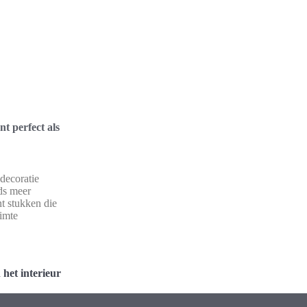
t perfect als
 decoratie
ds meer
t stukken die
uimte
 het interieur