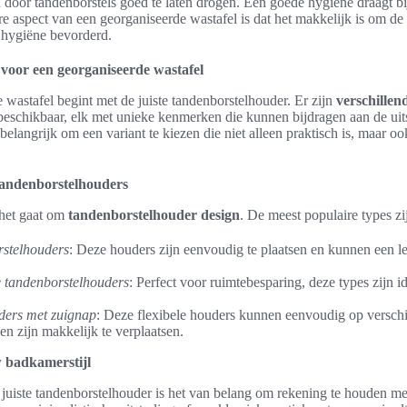
 door tandenborstels goed te laten drogen. Een goede hygiëne draagt b
re aspect van een georganiseerde wastafel is dat het makkelijk is om de
 hygiëne bevorderd.
voor een georganiseerde wastafel
wastafel begint met de juiste tandenborstelhouder. Er zijn
verschillen
eschikbaar, elk met unieke kenmerken die kunnen bijdragen aan de uitst
elangrijk om een variant te kiezen die niet alleen praktisch is, maar oo
tandenborstelhouders
s het gaat om
tandenborstelhouder design
. De meest populaire types zi
rstelhouders
: Deze houders zijn eenvoudig te plaatsen en kunnen een le
tandenborstelhouders
: Perfect voor ruimtebesparing, deze types zijn i
ders met zuignap
: Deze flexibele houders kunnen eenvoudig op versch
n zijn makkelijk te verplaatsen.
w badkamerstijl
e juiste tandenborstelhouder is het van belang om rekening te houden m