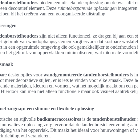
enborstelhouders
bieden een uitstekende oplossing om de wastafel ru
s een decoratief element. Deze
ruimtebesparende oplossingen
integreren
lpen bij het creëren van een georganiseerde uitstraling.
ossingen
enborstelhouders
zijn niet alleen functioneel, ze dragen bij aan een
s
et gebruik van wandophangsystemen zorgt ervoor dat kostbare wastafe
ert in een opgeruimde omgeving die ook gemakkelijker te onderhouden i
en het gebruik van oppervlakken minimaliseren, wat uitermate voordelig
e smaak
bare designopties voor
wandgemonteerde tandenborstelhouders
is i
tot meer decoratieve stijlen, er is iets te vinden voor elke smaak. Deze
ende materialen, kleuren en vormen, wat het mogelijk maakt om een per
Hierdoor kan men niet alleen functionele maar ook visueel aantrekkeli
t zuignap: een slimme en flexibele oplossing
tische en stijlvolle
badkameraccessoires
is de
tandenborstelhouder 
 innovatieve oplossing zorgt ervoor dat de tandenborstel eenvoudig a
diging van het oppervlak. Dit maakt het ideaal voor huurwoningen of v
inrichting wil veranderen.