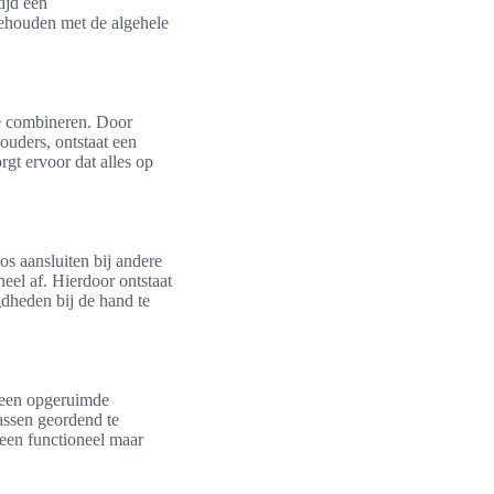
tijd een
 behouden met de algehele
e combineren. Door
ouders, ontstaat een
rgt ervoor dat alles op
s aansluiten bij andere
eel af. Hierdoor ontstaat
gdheden bij de hand te
n een opgeruimde
assen geordend te
een functioneel maar