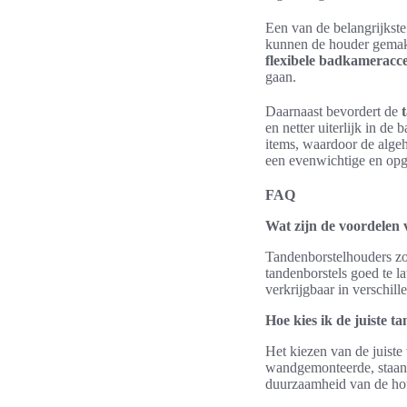
Een van de belangrijkst
kunnen de houder gemakk
flexibele badkameracce
gaan.
Daarnaast bevordert de
en netter uiterlijk in d
items, waardoor de alge
een evenwichtige en opg
FAQ
Wat zijn de voordelen
Tandenborstelhouders zo
tandenborstels goed te la
verkrijgbaar in verschil
Hoe kies ik de juiste 
Het kiezen van de juiste
wandgemonteerde, staand
duurzaamheid van de houde