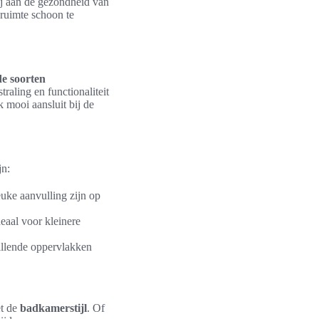
ij aan de gezondheid van
 ruimte schoon te
de soorten
raling en functionaliteit
k mooi aansluit bij de
jn:
uke aanvulling zijn op
deaal voor kleinere
illende oppervlakken
et de
badkamerstijl
. Of