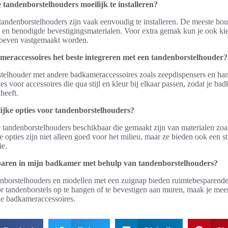
andenborstelhouders moeilijk te installeren?
ndenborstelhouders zijn vaak eenvoudig te installeren. De meeste ho
es en benodigde bevestigingsmaterialen. Voor extra gemak kun je ook k
hroeven vastgemaakt worden.
meraccessoires het beste integreren met een tandenborstelhouder?
telhouder met andere badkameraccessoires zoals zeepdispensers en h
voor accessoires die qua stijl en kleur bij elkaar passen, zodat je badk
 heeft.
lijke opties voor tandenborstelhouders?
e tandenborstelhouders beschikbaar die gemaakt zijn van materialen zo
 opties zijn niet alleen goed voor het milieu, maar ze bieden ook een st
ie.
paren in mijn badkamer met behulp van tandenborstelhouders?
orstelhouders en modellen met een zuignap bieden ruimtebesparende 
 tandenborstels op te hangen of te bevestigen aan muren, maak je meer
ële badkameraccessoires.