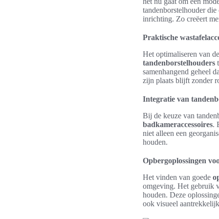
het nu gaat om een modern
tandenborstelhouder die 
inrichting. Zo creëert m
Praktische wastafelacc
Het optimaliseren van 
tandenborstelhouders
t
samenhangend geheel dat
zijn plaats blijft zonder
Integratie van tanden
Bij de keuze van tanden
badkameraccessoires
. 
niet alleen een georgani
houden.
Opbergoplossingen vo
Het vinden van goede
o
omgeving. Het gebruik v
houden. Deze oplossinge
ook visueel aantrekkelijk 