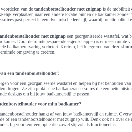
e voordelen van de
tandenborstelhouder met zuignap
is de mobiliteit
elijk verplaatsen naar een andere locatie binnen de badkamer zonder v
ssoires
past perfect in een dynamische leefstijl, waarbij functionaliteit
tandenborstelhouder met zuignap
een georganiseerde wastafel, wat bi
e badkamer. Door de ruimtebesparende eigenschappen is er meer ruimte v
hele badkamerervaring verbetert. Kortom, het integreren van deze
slimm
eruimde omgeving te creëren.
 van een tandenborstelhouder?
rgen voor een georganiseerde wastafel en helpen bij het behouden van
ten drogen. Ze zijn praktische badkameraccessoires die een nette uitstra
lende designs om bij jouw badkamerstijl te passen.
tandenborstelhouder voor mijn badkamer?
 tandenborstelhouder hangt af van jouw badkamerstijl en ruimte. Overw
e of een tandenborstelhouder met zuignap wilt. Denk ook na over de 
r, bij voorkeur een optie die zowel stijlvol als functioneel is.