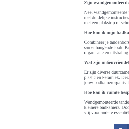
Zijn wandgemonteerde t
Nee, wandgemonteerde ta
met duidelijke instructi
met een plakstrip of sc
Hoe kan ik mijn badka
Combineer je tandenbors
samenhangende look. Kies 
organisatie en uitstraling
Wat zijn milieuvriende
Er zijn diverse duurzam
plastic en keramiek. Deze
jouw badkamerorganisat
Hoe kan ik ruimte bes
Wandgemonteerde tandenb
kleinere badkamers. Door
vrij voor andere essenti