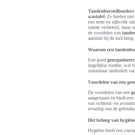
Tandenborstelhouders
wastafel
. Ze bieden nie
een nette en stijlvolle 
ruimte verbeterd, maar oo
de voordelen van
tande
aansluit bij de inrichti
Waarom een tandenborst
Een goed
georganiseerd
dagelijkse routine, wat 
onmisbaar onderdeel va
Voordelen van een geo
De voordelen van een
g
aangenaam en biedt een ge
van ochtend- en avondrou
ervaring van de gebruike
Het belang van hygiën
Hygiëne heeft een crucia