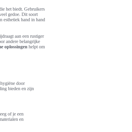
 die het biedt. Gebruikers
eel gedoe. Dit soort
 en esthetiek hand in hand
jdraagt aan een rustiger
oor andere belangrijke
e oplossingen
helpt om
 hygiëne door
ling bieden en zijn
eeg of je een
materialen en