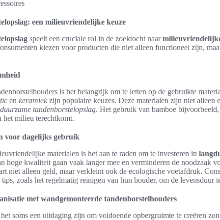
lopslag: een milieuvriendelijke keuze
elopslag
speelt een cruciale rol in de zoektocht naar
milieuvriendelijk
nsumenten kiezen voor producten die niet alleen functioneel zijn, maa
amheid
ndenborstelhouders is het belangrijk om te letten op de gebruikte materi
tic
en
keramiek
zijn populaire keuzes. Deze materialen zijn niet alleen e
duurzame tandenborstelopslag
. Het gebruik van bamboe bijvoorbeeld,
n het milieu terechtkomt.
 voor dagelijks gebruik
euvriendelijke materialen is het aan te raden om te investeren in
langdu
n hoge kwaliteit gaan vaak langer mee en verminderen de noodzaak vo
art niet alleen geld, maar verkleint ook de ecologische voetafdruk. C
e tips, zoals het regelmatig reinigen van hun houder, om de levensduur t
ganisatie met wandgemonteerde tandenborstelhouders
het soms een uitdaging zijn om voldoende opbergruimte te creëren zonder