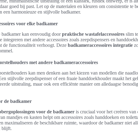
e, minimalistische uitstraling of een klassiek, rustiek ontwerp, er is al
daar goed bij past. Let op de materialen en kleuren om consistentie te
en een harmonieuze en stijlvolle badkamer.
essoires voor elke badkamer
de badkamer kan eenvoudig door
praktische wastafelaccessoires
slim t
e integreren met andere accessoires zoals zeepdispensers en handdoekh
 de functionaliteit verhoogt. Deze
badkameraccessoires integratie
zo
 rommel.
borstelhouders met andere badkameraccessoires
borstelhouders kan men denken aan het kiezen van modellen die naadloo
Een stijlvolle zeepdispenser of een fraaie handdoekhouder maakt het geh
seerde uitstraling, maar ook een efficiënte manier om alledaagse benodi
or de badkamer
pbergoplossingen voor de badkamer
is cruciaal voor het creëren va
an mandjes en kasten helpt om accessoires zoals handdoeken en toilett
n maximaliseren de beschikbare ruimte, waardoor de badkamer niet all
blijft.