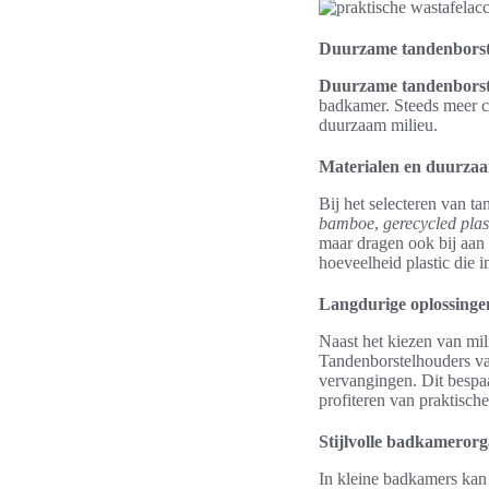
Duurzame tandenborste
Duurzame tandenborst
badkamer. Steeds meer co
duurzaam milieu.
Materialen en duurza
Bij het selecteren van ta
bamboe
,
gerecycled plas
maar dragen ook bij aan
hoeveelheid plastic die i
Langdurige oplossingen
Naast het kiezen van mili
Tandenborstelhouders va
vervangingen. Dit bespa
profiteren van praktisch
Stijlvolle badkameror
In kleine badkamers kan 