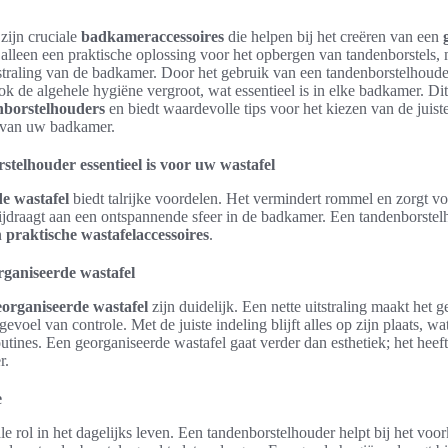
zijn cruciale
badkameraccessoires
die helpen bij het creëren van een
t alleen een praktische oplossing voor het opbergen van tandenborstels,
uitstraling van de badkamer. Door het gebruik van een tandenborstelhoude
k de algehele hygiëne vergroot, wat essentieel is in elke badkamer. Dit 
nborstelhouders
en biedt waardevolle tips voor het kiezen van de juiste 
ng van uw badkamer.
elhouder essentieel is voor uw wastafel
e wastafel
biedt talrijke voordelen. Het vermindert rommel en zorgt voo
bijdraagt aan een ontspannende sfeer in de badkamer. Een tandenborstelh
n
praktische wastafelaccessoires
.
rganiseerde wastafel
eorganiseerde wastafel
zijn duidelijk. Een nette uitstraling maakt het 
voel van controle. Met de juiste indeling blijft alles op zijn plaats, wat
tines. Een georganiseerde wastafel gaat verder dan esthetiek; het heeft
r.
e
le rol in het dagelijks leven. Een tandenborstelhouder helpt bij het vo