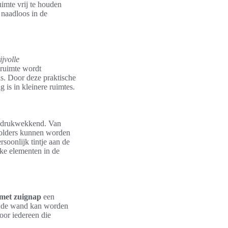
imte vrij te houden
 naadloos in de
tijvolle
lruimte wordt
s. Door deze praktische
 is in kleinere ruimtes.
ndrukwekkend. Van
 holders kunnen worden
soonlijk tintje aan de
jke elementen in de
met zuignap
een
an de wand kan worden
oor iedereen die