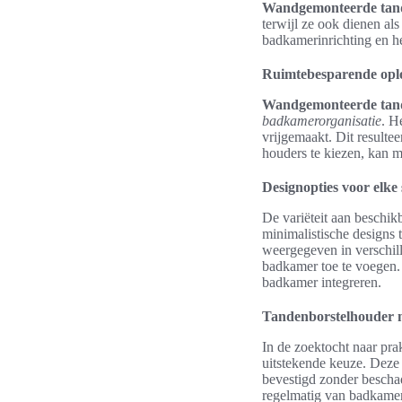
Wandgemonteerde tand
terwijl ze ook dienen al
badkamerinrichting en he
Ruimtebesparende opl
Wandgemonteerde tand
badkamerorganisatie
. H
vrijgemaakt. Dit resulte
houders te kiezen, kan m
Designopties voor elk
De variëteit aan beschik
minimalistische designs 
weergegeven in verschill
badkamer toe te voegen. 
badkamer integreren.
Tandenborstelhouder me
In de zoektocht naar prak
uitstekende keuze. Deze
bevestigd zonder bescha
regelmatig van badkamer