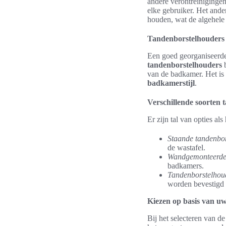
andere verontreinigingen
elke gebruiker. Het ande
houden, wat de algehele
Tandenborstelhouders 
Een goed georganiseerde 
tandenborstelhouders
b
van de badkamer. Het is b
badkamerstijl
.
Verschillende soorten 
Er zijn tal van opties al
Staande tandenbo
de wastafel.
Wandgemonteerde 
badkamers.
Tandenborstelhou
worden bevestigd e
Kiezen op basis van u
Bij het selecteren van d