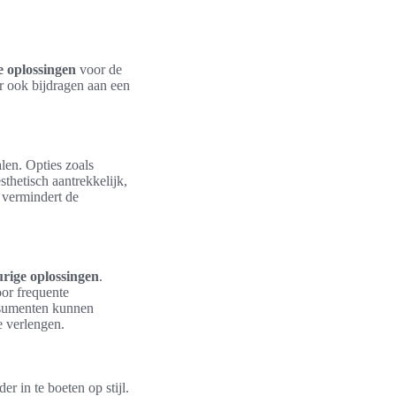
e oplossingen
voor de
r ook bijdragen aan een
alen. Opties zoals
sthetisch aantrekkelijk,
 vermindert de
rige oplossingen
.
or frequente
onsumenten kunnen
e verlengen.
 in te boeten op stijl.