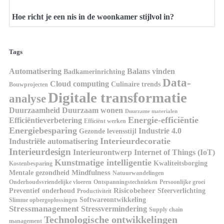
Hoe richt je een nis in de woonkamer stijlvol in?
Tags
Automatisering
Balans vinden
Badkamerinrichting
Data-
Cloud computing
Culinaire trends
Bouwprojecten
Digitale transformatie
analyse
Duurzaamheid
Duurzaam wonen
Duurzame materialen
Energie-efficiëntie
Efficiëntieverbetering
Efficiënt werken
Energiebesparing
Industrie 4.0
Gezonde levensstijl
Interieurdecoratie
Industriële automatisering
Interieurdesign
Interieurontwerp
Internet of Things (IoT)
Kunstmatige intelligentie
Kwaliteitsborging
Kostenbesparing
Mindfulness
Mentale gezondheid
Natuurwandelingen
Onderhoudsvriendelijke vloeren
Ontspanningstechnieken
Persoonlijke groei
Risicobeheer
Preventief onderhoud
Sfeerverlichting
Productiviteit
Softwareontwikkeling
Slimme opbergoplossingen
Stressmanagement
Stressvermindering
Supply chain
Technologische ontwikkelingen
management