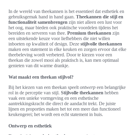
In de wereld van theekannen is het essentieel dat esthetiek en
gebruiksgemak hand in hand gaan.
Theekannen die stijl en
functionaliteit samenbrengen
zijn niet alleen een lust voor
het oog, maar bieden ook praktische voordelen tijdens het
bereiden en serveren van thee.
Premium theekannen
zijn
een uitstekende keuze voor liefhebbers die niet willen
inboeten op kwaliteit of design. Deze
stijlvolle theekannen
maken een statement in elke keuken en zorgen ervoor dat elke
theebeleving wordt verbeterd. Door te kiezen voor een
theekan die zowel mooi als praktisch is, kan men optimaal
genieten van dit warme drankje.
Wat maakt een theekan stijlvol?
Bij het kiezen van een theekan speelt
ontwerp
een belangrijke
rol in de perceptie van stijl.
Stijlvolle theekannen
hebben
vaak een unieke vormgeving en een esthetische
aantrekkingskracht die direct de aandacht trekt. De juiste
lijnen en proporties maken het tot een meer dan functioneel
keukengerei; het wordt een echt statement in huis.
Ontwerp en esthetiek