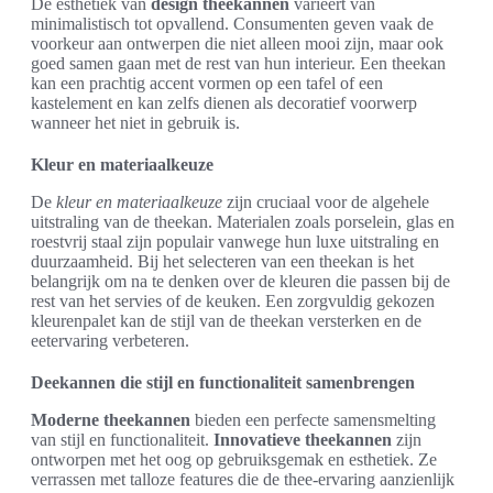
De esthetiek van
design theekannen
varieert van
minimalistisch tot opvallend. Consumenten geven vaak de
voorkeur aan ontwerpen die niet alleen mooi zijn, maar ook
goed samen gaan met de rest van hun interieur. Een theekan
kan een prachtig accent vormen op een tafel of een
kastelement en kan zelfs dienen als decoratief voorwerp
wanneer het niet in gebruik is.
Kleur en materiaalkeuze
De
kleur en materiaalkeuze
zijn cruciaal voor de algehele
uitstraling van de theekan. Materialen zoals porselein, glas en
roestvrij staal zijn populair vanwege hun luxe uitstraling en
duurzaamheid. Bij het selecteren van een theekan is het
belangrijk om na te denken over de kleuren die passen bij de
rest van het servies of de keuken. Een zorgvuldig gekozen
kleurenpalet kan de stijl van de theekan versterken en de
eetervaring verbeteren.
Deekannen die stijl en functionaliteit samenbrengen
Moderne theekannen
bieden een perfecte samensmelting
van stijl en functionaliteit.
Innovatieve theekannen
zijn
ontworpen met het oog op gebruiksgemak en esthetiek. Ze
verrassen met talloze features die de thee-ervaring aanzienlijk