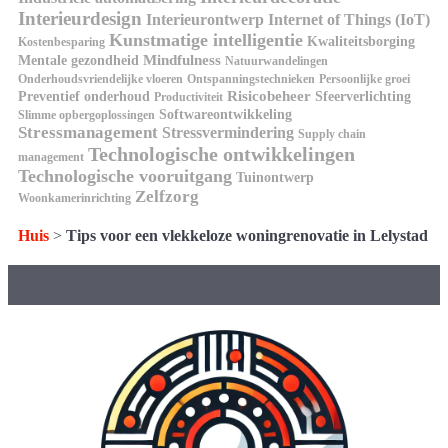
Interieurdesign
Interieurontwerp
Internet of Things (IoT)
Kunstmatige intelligentie
Kwaliteitsborging
Kostenbesparing
Mindfulness
Mentale gezondheid
Natuurwandelingen
Onderhoudsvriendelijke vloeren
Ontspanningstechnieken
Persoonlijke groei
Risicobeheer
Preventief onderhoud
Sfeerverlichting
Productiviteit
Softwareontwikkeling
Slimme opbergoplossingen
Stressmanagement
Stressvermindering
Supply chain
Technologische ontwikkelingen
management
Technologische vooruitgang
Tuinontwerp
Zelfzorg
Woonkamerinrichting
Huis
>
Tips voor een vlekkeloze woningrenovatie in Lelystad