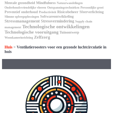
Mindfulness
Mentale gezondheid
Natuurwandelingen
Onderhoudsvriendelijke vloeren
Ontspanningstechnieken
Persoonlijke groei
Risicobeheer
Preventief onderhoud
Sfeerverlichting
Productiviteit
Softwareontwikkeling
Slimme opbergoplossingen
Stressmanagement
Stressvermindering
Supply chain
Technologische ontwikkelingen
management
Technologische vooruitgang
Tuinontwerp
Zelfzorg
Woonkamerinrichting
Huis
>
Ventilatieroosters voor een gezonde luchtcirculatie in
huis