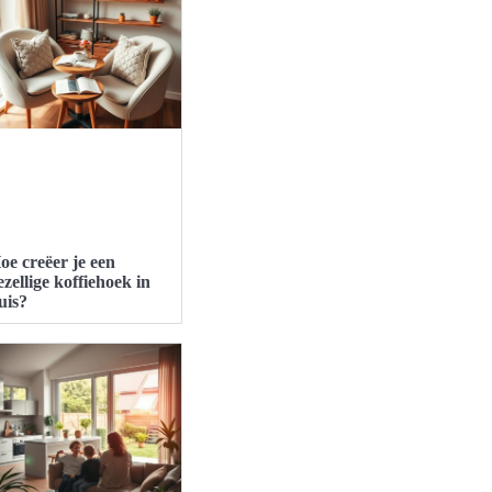
oe creëer je een
ezellige koffiehoek in
uis?