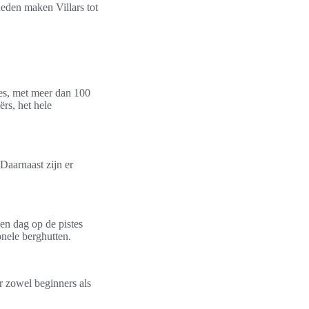
eden maken Villars tot
ies, met meer dan 100
ërs, het hele
 Daarnaast zijn er
een dag op de pistes
onele berghutten.
r zowel beginners als