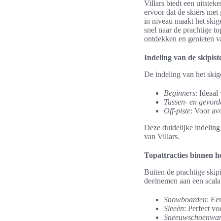
Villars biedt een uitstek
ervoor dat de skiërs met
in niveau maakt het ski
snel naar de prachtige 
ontdekken en genieten v
Indeling van de skipist
De indeling van het skig
Beginners
: Ideaal
Tussen- en gevord
Off-piste
: Voor avo
Deze duidelijke indelin
van Villars.
Topattracties binnen h
Buiten de prachtige skipi
deelnemen aan een scal
Snowboarden
: Ee
Sleeën
: Perfect vo
Sneeuwschoenwan