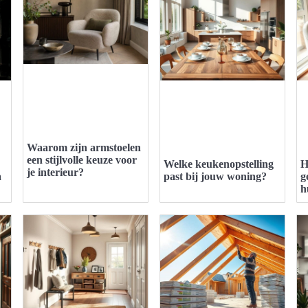
Waarom zijn armstoelen
een stijlvolle keuze voor
Welke keukenopstelling
H
je interieur?
a
past bij jouw woning?
g
h