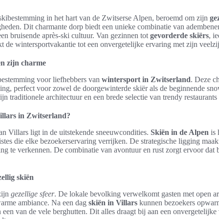
 skibestemming in het hart van de Zwitserse Alpen, beroemd om zijn
gez
heden. Dit charmante dorp biedt een unieke combinatie van ademben
 een bruisende après-ski cultuur. Van gezinnen tot
gevorderde skiërs
, i
 de wintersportvakantie tot een onvergetelijke ervaring met zijn veelz
 en zijn charme
bestemming voor liefhebbers van
wintersport in Zwitserland
. Deze ch
ing, perfect voor zowel de doorgewinterde skiër als de beginnende sno
n traditionele architectuur en een brede selectie van trendy restaurants 
llars in Zwitserland?
n Villars ligt in de uitstekende sneeuwcondities.
Skiën in de Alpen
is 
stes die elke bezoekerservaring verrijken. De strategische ligging maa
te verkennen. De combinatie van avontuur en rust zorgt ervoor dat b
ellig skiën
zijn
gezellige sfeer
. De lokale bevolking verwelkomt gasten met open ar
 warme ambiance. Na een dag
skiën in Villars
kunnen bezoekers opwarm
en van de vele berghutten. Dit alles draagt bij aan een onvergetelijke