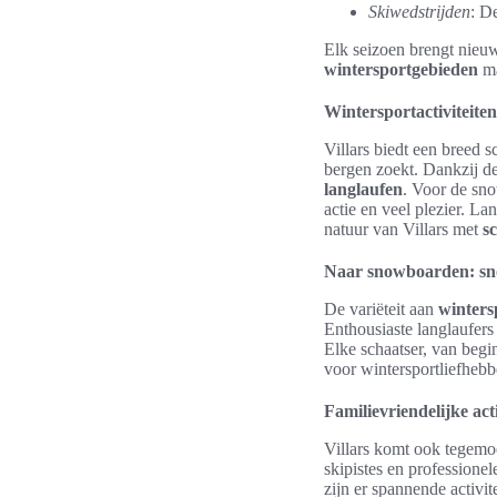
Skiwedstrijden
: D
Elk seizoen brengt nieuw
wintersportgebieden
ma
Wintersportactiviteiten 
Villars biedt een breed s
bergen zoekt. Dankzij de
langlaufen
. Voor de sno
actie en veel plezier. L
natuur van Villars met
s
Naar snowboarden: sn
De variëteit aan
wintersp
Enthousiaste langlaufers
Elke schaatser, van begin
voor wintersportliefhebb
Familievriendelijke acti
Villars komt ook tegemoe
skipistes en professione
zijn er spannende activi