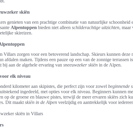
dt.
eeuwzeker skiën
ers genieten van een prachtige combinatie van natuurlijke schoonheid e
osante
Alpentoppen
bieden niet alleen
schilderachtige uitzichten
, maar
telijke skireizen.
 Alpentoppen
 Villars zorgen voor een betoverend landschap. Skieurs kunnen deze 
n afdalen maken. Tijdens een pauze op een van de zonnige terrassen is 
bij aan de algehele ervaring van
sneeuwzeker skiën
in de Alpen.
 voor elk niveau
onderd kilometer aan skipistes, die perfect zijn voor zowel
beginnende s
n uitstekend ingedeeld, met opties voor elk niveau. Beginners kunnen m
n op de groene en blauwe pistes, terwijl de meer ervaren skiërs zich 
es. Dit maakt
skiën in de Alpen
veelzijdig en aantrekkelijk voor iederee
rs