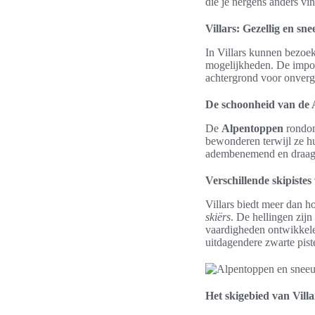
die je nergens anders vin
Villars: Gezellig en sn
In Villars kunnen bezoek
mogelijkheden. De imp
achtergrond voor onverge
De schoonheid van de
De
Alpentoppen
rondom
bewonderen terwijl ze hu
adembenemend en draagt 
Verschillende skipistes
Villars biedt meer dan h
skiërs
. De hellingen zij
vaardigheden ontwikkele
uitdagendere zwarte pist
Het skigebied van Villa