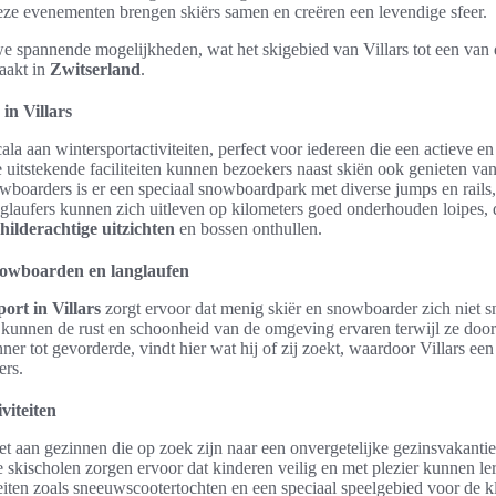
eze evenementen brengen skiërs samen en creëren een levendige sfeer.
e spannende mogelijkheden, wat het skigebied van Villars tot een van 
akt in
Zwitserland
.
in Villars
cala aan wintersportactiviteiten, perfect voor iedereen die een actieve en 
 uitstekende faciliteiten kunnen bezoekers naast skiën ook genieten va
wboarders is er een speciaal snowboardpark met diverse jumps en rails, 
anglaufers kunnen zich uitleven op kilometers goed onderhouden loipes,
childerachtige uitzichten
en bossen onthullen.
owboarden en langlaufen
ort in Villars
zorgt ervoor dat menig skiër en snowboarder zich niet sn
 kunnen de rust en schoonheid van de omgeving ervaren terwijl ze door d
ner tot gevorderde, vindt hier wat hij of zij zoekt, waardoor Villars ee
ers.
viteiten
t aan gezinnen die op zoek zijn naar een onvergetelijke gezinsvakantie
le skischolen zorgen ervoor dat kinderen veilig en met plezier kunnen l
teiten zoals sneeuwscootertochten en een speciaal speelgebied voor de k