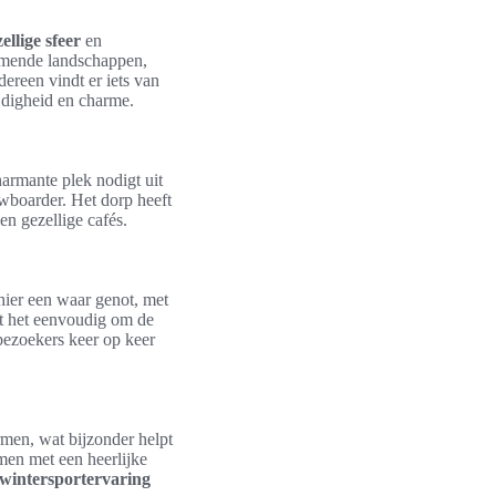
ellige sfeer
en
emende landschappen,
edereen vindt er iets van
ijdigheid en charme.
armante plek nodigt uit
wboarder. Het dorp heeft
en gezellige cafés.
hier een waar genot, met
kt het eenvoudig om de
ezoekers keer op keer
men, wat bijzonder helpt
en met een heerlijke
wintersportervaring