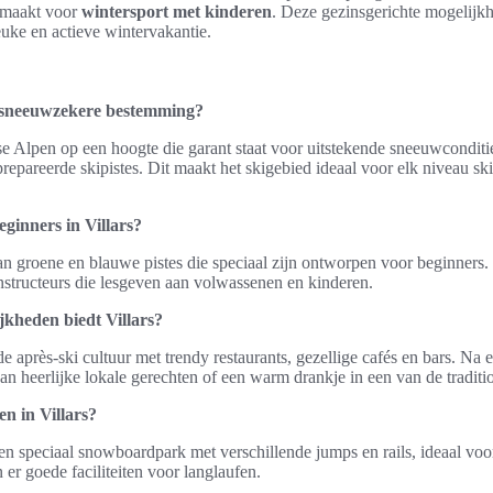
 maakt voor
wintersport met kinderen
. Deze gezinsgerichte mogelijkh
uke en actieve wintervakantie.
 sneeuwzekere bestemming?
erse Alpen op een hoogte die garant staat voor uitstekende sneeuwcondit
repareerde skipistes. Dit maakt het skigebied ideaal voor elk niveau ski
eginners in Villars?
l van groene en blauwe pistes die speciaal zijn ontworpen voor beginners.
nstructeurs die lesgeven aan volwassenen en kinderen.
jkheden biedt Villars?
de après-ski cultuur met trendy restaurants, gezellige cafés en bars. Na 
an heerlijke lokale gerechten of een warm drankje in een van de traditi
n in Villars?
een speciaal snowboardpark met verschillende jumps en rails, ideaal voo
er goede faciliteiten voor langlaufen.