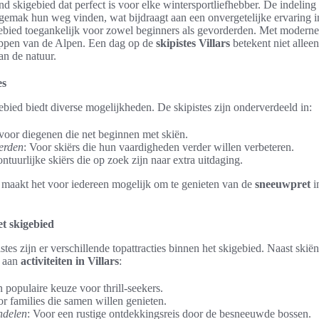
end skigebied dat perfect is voor elke wintersportliefhebber. De indeling
 gemak hun weg vinden, wat bijdraagt aan een onvergetelijke ervaring i
gebied toegankelijk voor zowel beginners als gevorderden. Met moderne
toppen van de Alpen. Een dag op de
skipistes Villars
betekent niet allee
an de natuur.
es
ebied biedt diverse mogelijkheden. De skipistes zijn onderverdeeld in:
 voor diegenen die net beginnen met skiën.
erden
: Voor skiërs die hun vaardigheden verder willen verbeteren.
ntuurlijke skiërs die op zoek zijn naar extra uitdaging.
g maakt het voor iedereen mogelijk om te genieten van de
sneeuwpret
i
et skigebied
stes zijn er verschillende topattracties binnen het skigebied. Naast ski
a aan
activiteiten in Villars
:
n populaire keuze voor thrill-seekers.
or families die samen willen genieten.
delen
: Voor een rustige ontdekkingsreis door de besneeuwde bossen.