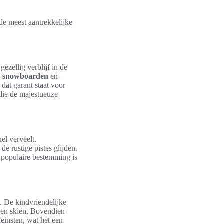
de meest aantrekkelijke
gezellig verblijf in de
n
snowboarden
en
dat garant staat voor
 die de majestueuze
el verveelt.
e rustige pistes glijden.
n populaire bestemming is
. De kindvriendelijke
eren skiën. Bovendien
leinsten, wat het een