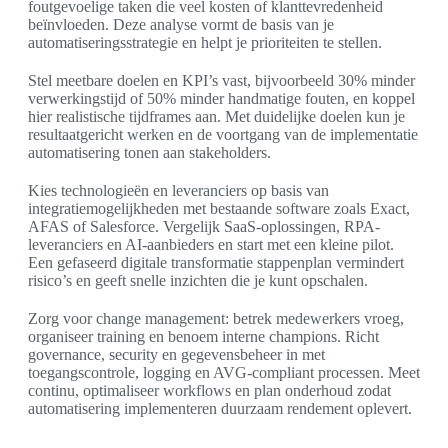
foutgevoelige taken die veel kosten of klanttevredenheid
beïnvloeden. Deze analyse vormt de basis van je
automatiseringsstrategie en helpt je prioriteiten te stellen.
Stel meetbare doelen en KPI’s vast, bijvoorbeeld 30% minder
verwerkingstijd of 50% minder handmatige fouten, en koppel
hier realistische tijdframes aan. Met duidelijke doelen kun je
resultaatgericht werken en de voortgang van de implementatie
automatisering tonen aan stakeholders.
Kies technologieën en leveranciers op basis van
integratiemogelijkheden met bestaande software zoals Exact,
AFAS of Salesforce. Vergelijk SaaS-oplossingen, RPA-
leveranciers en AI-aanbieders en start met een kleine pilot.
Een gefaseerd digitale transformatie stappenplan vermindert
risico’s en geeft snelle inzichten die je kunt opschalen.
Zorg voor change management: betrek medewerkers vroeg,
organiseer training en benoem interne champions. Richt
governance, security en gegevensbeheer in met
toegangscontrole, logging en AVG-compliant processen. Meet
continu, optimaliseer workflows en plan onderhoud zodat
automatisering implementeren duurzaam rendement oplevert.