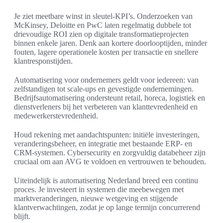
Je ziet meetbare winst in sleutel-KPI’s. Onderzoeken van
McKinsey, Deloitte en PwC laten regelmatig dubbele tot
drievoudige ROI zien op digitale transformatieprojecten
binnen enkele jaren. Denk aan kortere doorlooptijden, minder
fouten, lagere operationele kosten per transactie en snellere
klantresponstijden.
Automatisering voor ondernemers geldt voor iedereen: van
zelfstandigen tot scale-ups en gevestigde ondernemingen.
Bedrijfsautomatisering ondersteunt retail, horeca, logistiek en
dienstverleners bij het verbeteren van klanttevredenheid en
medewerkerstevredenheid.
Houd rekening met aandachtspunten: initiële investeringen,
veranderingsbeheer, en integratie met bestaande ERP- en
CRM-systemen. Cybersecurity en zorgvuldig databeheer zijn
cruciaal om aan AVG te voldoen en vertrouwen te behouden.
Uiteindelijk is automatisering Nederland breed een continu
proces. Je investeert in systemen die meebewegen met
marktveranderingen, nieuwe wetgeving en stijgende
klantverwachtingen, zodat je op lange termijn concurrerend
blijft.