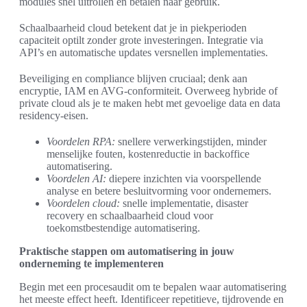
modules snel uitrollen en betalen naar gebruik.
Schaalbaarheid cloud betekent dat je in piekperioden
capaciteit optilt zonder grote investeringen. Integratie via
API’s en automatische updates versnellen implementaties.
Beveiliging en compliance blijven cruciaal; denk aan
encryptie, IAM en AVG-conformiteit. Overweeg hybride of
private cloud als je te maken hebt met gevoelige data en data
residency-eisen.
Voordelen RPA:
snellere verwerkingstijden, minder
menselijke fouten, kostenreductie in backoffice
automatisering.
Voordelen AI:
diepere inzichten via voorspellende
analyse en betere besluitvorming voor ondernemers.
Voordelen cloud:
snelle implementatie, disaster
recovery en schaalbaarheid cloud voor
toekomstbestendige automatisering.
Praktische stappen om automatisering in jouw
onderneming te implementeren
Begin met een procesaudit om te bepalen waar automatisering
het meeste effect heeft. Identificeer repetitieve, tijdrovende en