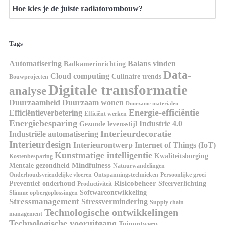
Hoe kies je de juiste radiatorombouw?
Tags
Automatisering
Balans vinden
Badkamerinrichting
Data-
Cloud computing
Culinaire trends
Bouwprojecten
Digitale transformatie
analyse
Duurzaamheid
Duurzaam wonen
Duurzame materialen
Energie-efficiëntie
Efficiëntieverbetering
Efficiënt werken
Energiebesparing
Industrie 4.0
Gezonde levensstijl
Interieurdecoratie
Industriële automatisering
Interieurdesign
Interieurontwerp
Internet of Things (IoT)
Kunstmatige intelligentie
Kwaliteitsborging
Kostenbesparing
Mindfulness
Mentale gezondheid
Natuurwandelingen
Onderhoudsvriendelijke vloeren
Ontspanningstechnieken
Persoonlijke groei
Risicobeheer
Preventief onderhoud
Sfeerverlichting
Productiviteit
Softwareontwikkeling
Slimme opbergoplossingen
Stressmanagement
Stressvermindering
Supply chain
Technologische ontwikkelingen
management
Technologische vooruitgang
Tuinontwerp