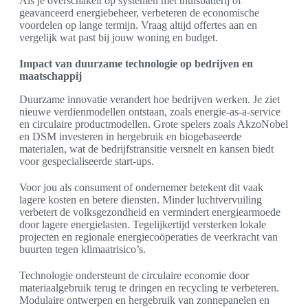
Als je overschakelt op systemen met thuisbatterij of
geavanceerd energiebeheer, verbeteren de economische
voordelen op lange termijn. Vraag altijd offertes aan en
vergelijk wat past bij jouw woning en budget.
Impact van duurzame technologie op bedrijven en
maatschappij
Duurzame innovatie verandert hoe bedrijven werken. Je ziet
nieuwe verdienmodellen ontstaan, zoals energie-as-a-service
en circulaire productmodellen. Grote spelers zoals AkzoNobel
en DSM investeren in hergebruik en biogebaseerde
materialen, wat de bedrijfstransitie versnelt en kansen biedt
voor gespecialiseerde start-ups.
Voor jou als consument of ondernemer betekent dit vaak
lagere kosten en betere diensten. Minder luchtvervuiling
verbetert de volksgezondheid en vermindert energiearmoede
door lagere energielasten. Tegelijkertijd versterken lokale
projecten en regionale energiecoöperaties de veerkracht van
buurten tegen klimaatrisico’s.
Technologie ondersteunt de circulaire economie door
materiaalgebruik terug te dringen en recycling te verbeteren.
Modulaire ontwerpen en hergebruik van zonnepanelen en