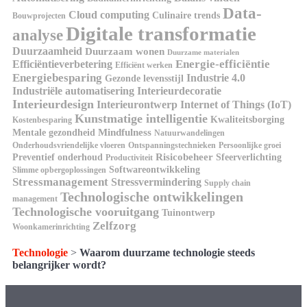
Data-
Cloud computing
Culinaire trends
Bouwprojecten
Digitale transformatie
analyse
Duurzaamheid
Duurzaam wonen
Duurzame materialen
Energie-efficiëntie
Efficiëntieverbetering
Efficiënt werken
Energiebesparing
Industrie 4.0
Gezonde levensstijl
Industriële automatisering
Interieurdecoratie
Interieurdesign
Interieurontwerp
Internet of Things (IoT)
Kunstmatige intelligentie
Kwaliteitsborging
Kostenbesparing
Mindfulness
Mentale gezondheid
Natuurwandelingen
Onderhoudsvriendelijke vloeren
Ontspanningstechnieken
Persoonlijke groei
Risicobeheer
Preventief onderhoud
Sfeerverlichting
Productiviteit
Softwareontwikkeling
Slimme opbergoplossingen
Stressmanagement
Stressvermindering
Supply chain
Technologische ontwikkelingen
management
Technologische vooruitgang
Tuinontwerp
Zelfzorg
Woonkamerinrichting
Technologie
>
Waarom duurzame technologie steeds
belangrijker wordt?