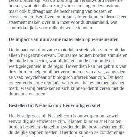
Deze borden zijn vaak afkomstig uit verantwoord beheerde
bossen, wat niet alleen zorgt voor een langere levensduur,
maar ook bijdraagt aan de bescherming van bossen en
ecosystemen. Bedrijven en organisatoren kunnen hiermee een
statement maken over hun inzet voor duurzaamheid, wat
aantrekkelijk is voor milieubewuste klanten.
De impact van duurzame materialen op evenementen
De impact van duurzame materialen strekt zich verder uit dan
alleen het gebruik ervan. Duurzame houten borden stimuleren
de lokale houtsector, wat bijdraagt aan de economie en
werkgelegenheid in de regio. Bovendien kan het gebruik van
deze borden helpen bij het verminderen van afval, aangezien
ze vaak recyclebaar of biologisch afbreekbaar zijn. Dit leidt
tot een verbeterde reputatie van zowel het evenement als het
merk, waarbij betrokkenen zich kunnen identificeren met de
duurzame waarden.
Bestellen bij Nesheli.com: Eenvoudig en snel
Het bestelproces bij Nesheli.com is ontworpen om zowel
eenvoudig als efficiënt te zijn. Klanten kunnen snel houten
borden bestellen via gebruiksvriendelijke bestelsystemen die
duidelijke stappen bieden. Hierdoor kunnen ze zonder enige