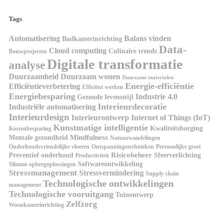
Tags
Automatisering
Balans vinden
Badkamerinrichting
Data-
Cloud computing
Culinaire trends
Bouwprojecten
Digitale transformatie
analyse
Duurzaamheid
Duurzaam wonen
Duurzame materialen
Energie-efficiëntie
Efficiëntieverbetering
Efficiënt werken
Energiebesparing
Industrie 4.0
Gezonde levensstijl
Interieurdecoratie
Industriële automatisering
Interieurdesign
Interieurontwerp
Internet of Things (IoT)
Kunstmatige intelligentie
Kwaliteitsborging
Kostenbesparing
Mindfulness
Mentale gezondheid
Natuurwandelingen
Onderhoudsvriendelijke vloeren
Ontspanningstechnieken
Persoonlijke groei
Risicobeheer
Preventief onderhoud
Sfeerverlichting
Productiviteit
Softwareontwikkeling
Slimme opbergoplossingen
Stressmanagement
Stressvermindering
Supply chain
Technologische ontwikkelingen
management
Technologische vooruitgang
Tuinontwerp
Zelfzorg
Woonkamerinrichting